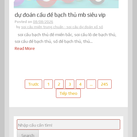
dự đoán cầu đề bạch thủ mb siêu vip
Posted on
08/08/2026
by
soi cầu miền trung chuẩn - soi cầu dự đoán xổ số
soi cầu bạch thủ đề miền bắc, soi cầu lô de bạch thủ,
soi cầu đề bạch thủ, số đề bạch thủ, thủ...
Read More
Điều
Trước
1
2
3
4
…
245
hướng
Tiếp theo
bài
viết
Search