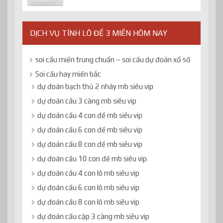
DỊCH VỤ TÍNH LÔ ĐỀ 3 MIỀN HÔM NAY
soi cầu miền trung chuẩn – soi cầu dự đoán xổ số
Soi cầu hay miền bắc
dự đoán bạch thủ 2 nháy mb siêu vip
dự đoán cầu 3 càng mb siêu vip
dự đoán cầu 4 con đề mb siêu vip
dự đoán cầu 6 con đề mb siêu vip
dự đoán cầu 8 con đề mb siêu vip
dự đoán cầu 10 con đề mb siêu vip
dự đoán cầu 4 con lô mb siêu vip
dự đoán cầu 6 con lô mb siêu vip
dự đoán cầu 8 con lô mb siêu vip
dự đoán cầu cặp 3 càng mb siêu vip