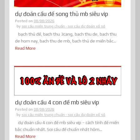
dự đoán cầu đề song thủ mb siêu vip
Posted on
08/08/2026
by
soi cầu miền trung chuẩn - soi cầu dự đoán xổ số
bạch thủ đề, bach thu 3cang, bach thu de, bach thu
de hom nay, bach thu de mb, bach thủ de miền bắc...
Read More
dự đoán cầu 4 con đề mb siêu vip
Posted on
08/08/2026
by
soi cầu miền trung chuẩn - soi cầu dự đoán xổ số
dự đoán cầu 4 con đề mb siêu vip – cách tính đề miền
bắc chuẩn nhất. Soi cầu đề chuẩn nhất hôm...
Read More