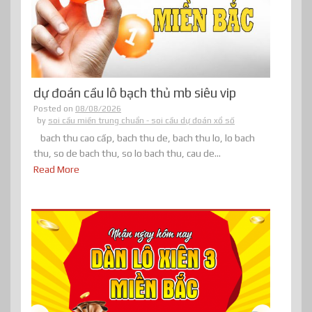
dự đoán cầu lô bạch thủ mb siêu vip
Posted on
08/08/2026
by
soi cầu miền trung chuẩn - soi cầu dự đoán xổ số
bach thu cao cấp, bach thu de, bach thu lo, lo bach
thu, so de bach thu, so lo bach thu, cau de...
Read More