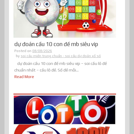
dự đoán cầu 10 con đề mb siêu vip
Posted on
08/08/2026
by
soi cầu miền trung chuẩn - soi cầu dự đoán xổ số
dự đoán cầu 10 con đề mb siêu vip – soi cầu lô đề
chuẩn nhất – cầu lô đề. Số đề mỗi...
Read More