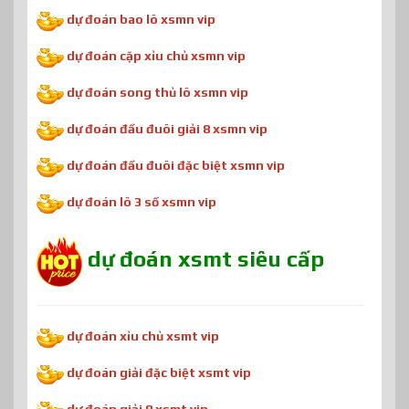
dự đoán bao lô xsmn vip
dự đoán cặp xỉu chủ xsmn vip
dự đoán song thủ lô xsmn vip
dự đoán đầu đuôi giải 8 xsmn vip
dự đoán đầu đuôi đặc biệt xsmn vip
dự đoán lô 3 số xsmn vip
dự đoán xsmt siêu cấp
dự đoán xỉu chủ xsmt vip
dự đoán giải đặc biệt xsmt vip