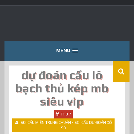
Skip
to
content
MENU
dự đoán cầu lô
bạch thủ kép mb
siêu vip
TH8 7
SOI CẦU MIỀN TRUNG CHUẨN - SOI CẦU DỰ ĐOÁN XỔ
SỐ