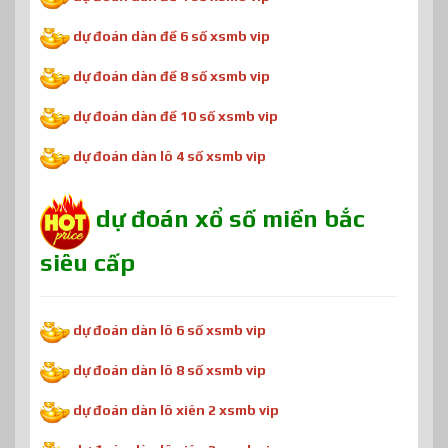
dự đoán dàn đề 6 số xsmb vip
dự đoán dàn đề 8 số xsmb vip
dự đoán dàn đề 10 số xsmb vip
dự đoán dàn lô 4 số xsmb vip
dự đoán xổ số miền bắc
siêu cấp
dự đoán dàn lô 6 số xsmb vip
dự đoán dàn lô 8 số xsmb vip
dự đoán dàn lô xiên 2 xsmb vip