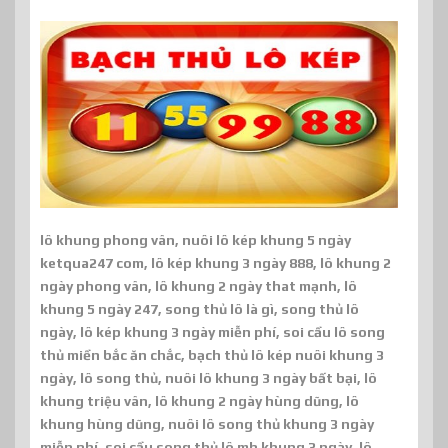
lô khung phong vân, nuôi lô kép khung 5 ngày
ketqua247 com, lô kép khung 3 ngày 888, lô khung 2
ngày phong vân, lô khung 2 ngày that mạnh, lô
khung 5 ngày 247, song thủ lô là gì, song thủ lô
ngày, lô kép khung 3 ngày miễn phí, soi cầu lô song
thủ miền bắc ăn chắc, bạch thủ lô kép nuôi khung 3
ngày, lô song thủ, nuôi lô khung 3 ngày bất bại, lô
khung triệu vân, lô khung 2 ngày hùng dũng, lô
khung hùng dũng, nuôi lô song thủ khung 3 ngày
miễn phí, soi cầu song thủ lô mb khung 3 ngày, lô