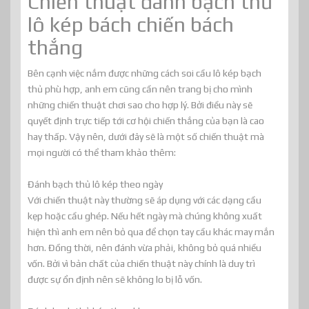
Chiến thuật đánh bạch thủ
lô kép bách chiến bách
thắng
Bên cạnh việc nắm được những cách soi cầu lô kép bạch
thủ phù hợp, anh em cũng cần nên trang bị cho mình
những chiến thuật chơi sao cho hợp lý. Bởi điều này sẽ
quyết định trực tiếp tới cơ hội chiến thắng của bạn là cao
hay thấp. Vậy nên, dưới đây sẽ là một số chiến thuật mà
mọi người có thể tham khảo thêm:
Đánh bạch thủ lô kép theo ngày
Với chiến thuật này thường sẽ áp dụng với các dạng cầu
kẹp hoặc cầu ghép. Nếu hết ngày mà chúng không xuất
hiện thì anh em nên bỏ qua để chọn tay cầu khác may mắn
hơn. Đồng thời, nên đánh vừa phải, không bỏ quá nhiều
vốn. Bởi vì bản chất của chiến thuật này chính là duy trì
được sự ổn định nên sẽ không lo bị lỗ vốn.