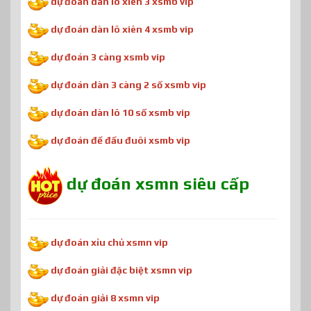
dự đoán dàn lô xiên 3 xsmb vip
dự đoán dàn lô xiên 4 xsmb vip
dự đoán 3 càng xsmb vip
dự đoán dàn 3 càng 2 số xsmb vip
dự đoán dàn lô 10 số xsmb vip
dự đoán đề đầu đuôi xsmb vip
dự đoán xsmn siêu cấp
dự đoán xỉu chủ xsmn vip
dự đoán giải đặc biệt xsmn vip
dự đoán giải 8 xsmn vip