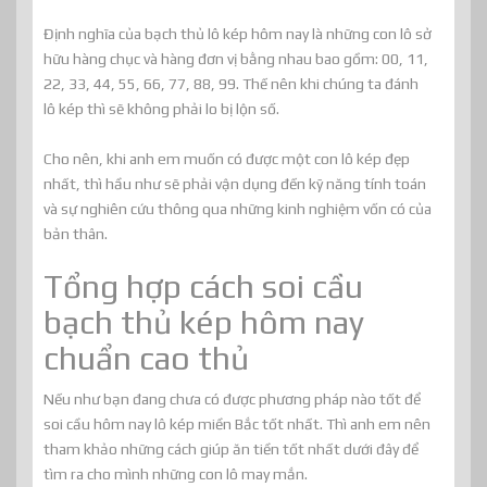
Định nghĩa của bạch thủ lô kép hôm nay là những con lô sở
hữu hàng chục và hàng đơn vị bằng nhau bao gồm: 00, 11,
22, 33, 44, 55, 66, 77, 88, 99. Thế nên khi chúng ta đánh
lô kép thì sẽ không phải lo bị lộn số.
Cho nên, khi anh em muốn có được một con lô kép đẹp
nhất, thì hầu như sẽ phải vận dụng đến kỹ năng tính toán
và sự nghiên cứu thông qua những kinh nghiệm vốn có của
bản thân.
Tổng hợp cách soi cầu
bạch thủ kép hôm nay
chuẩn cao thủ
Nếu như bạn đang chưa có được phương pháp nào tốt để
soi cầu hôm nay lô kép miền Bắc tốt nhất. Thì anh em nên
tham khảo những cách giúp ăn tiền tốt nhất dưới đây để
tìm ra cho mình những con lô may mắn.