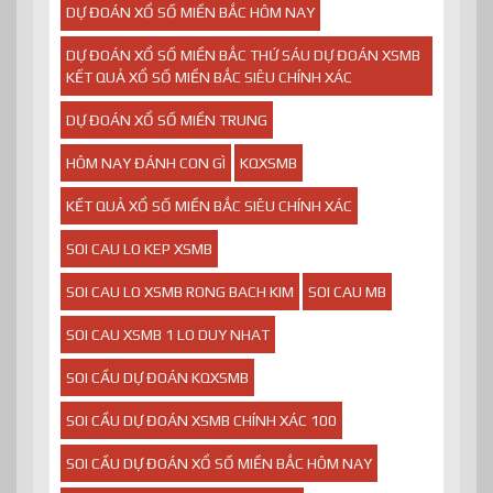
DỰ ĐOÁN XỔ SỐ MIỀN BẮC HÔM NAY
DỰ ĐOÁN XỔ SỐ MIỀN BẮC THỨ SÁU DỰ ĐOÁN XSMB
KẾT QUẢ XỔ SỐ MIỀN BẮC SIÊU CHÍNH XÁC
DỰ ĐOÁN XỔ SỐ MIỀN TRUNG
HÔM NAY ĐÁNH CON GÌ
KQXSMB
KẾT QUẢ XỔ SỐ MIỀN BẮC SIÊU CHÍNH XÁC
SOI CAU LO KEP XSMB
SOI CAU LO XSMB RONG BACH KIM
SOI CAU MB
SOI CAU XSMB 1 LO DUY NHAT
SOI CẦU DỰ ĐOÁN KQXSMB
SOI CẦU DỰ ĐOÁN XSMB CHÍNH XÁC 100
SOI CẦU DỰ ĐOÁN XỔ SỐ MIỀN BẮC HÔM NAY