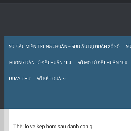
Skip
to
content
SOI CẦU MIỀN TRUNG CHUẨN – SOI CẦU DỰ ĐOÁN XỔ SỐ
SO
HƯỚNG DẪN LÔ ĐỀ CHUẨN 100
SỔ MƠ LÔ ĐỀ CHUẨN 100
QUAY THỬ
SỐ KẾT QUẢ
Thẻ:
lo ve kep hom sau danh con gi