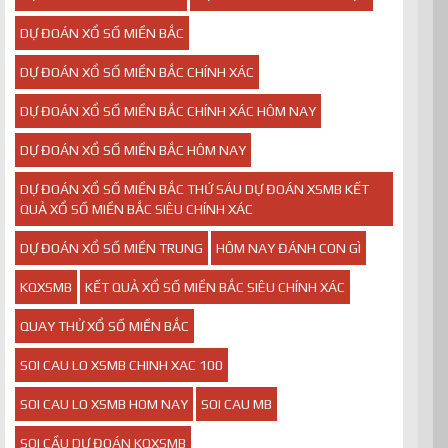
DỰ ĐOÁN XỔ SỐ MIỀN BẮC
DỰ ĐOÁN XỔ SỐ MIỀN BẮC CHÍNH XÁC
DỰ ĐOÁN XỔ SỐ MIỀN BẮC CHÍNH XÁC HÔM NAY
DỰ ĐOÁN XỔ SỐ MIỀN BẮC HÔM NAY
DỰ ĐOÁN XỔ SỐ MIỀN BẮC THỨ SÁU DỰ ĐOÁN XSMB KẾT
QUẢ XỔ SỐ MIỀN BẮC SIÊU CHÍNH XÁC
DỰ ĐOÁN XỔ SỐ MIỀN TRUNG
HÔM NAY ĐÁNH CON GÌ
KQXSMB
KẾT QUẢ XỔ SỐ MIỀN BẮC SIÊU CHÍNH XÁC
QUAY THỬ XỔ SỐ MIỀN BẮC
SOI CAU LO XSMB CHINH XAC 100
SOI CAU LO XSMB HOM NAY
SOI CAU MB
SOI CẦU DỰ ĐOÁN KQXSMB