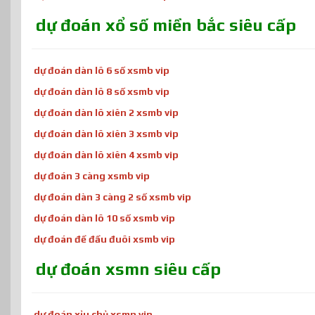
dự đoán xổ số miền bắc siêu cấp
dự đoán dàn lô 6 số xsmb vip
dự đoán dàn lô 8 số xsmb vip
dự đoán dàn lô xiên 2 xsmb vip
dự đoán dàn lô xiên 3 xsmb vip
dự đoán dàn lô xiên 4 xsmb vip
dự đoán 3 càng xsmb vip
dự đoán dàn 3 càng 2 số xsmb vip
dự đoán dàn lô 10 số xsmb vip
dự đoán đề đầu đuôi xsmb vip
dự đoán xsmn siêu cấp
dự đoán xỉu chủ xsmn vip