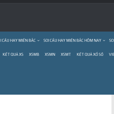
I CẦU HAY MIỀN BẮC
SOI CẦU HAY MIỀN BẮC HÔM NAY
SO
KẾT QUẢ XS
XSMB
XSMN
XSMT
KẾT QUẢ XỔ SỐ
VI