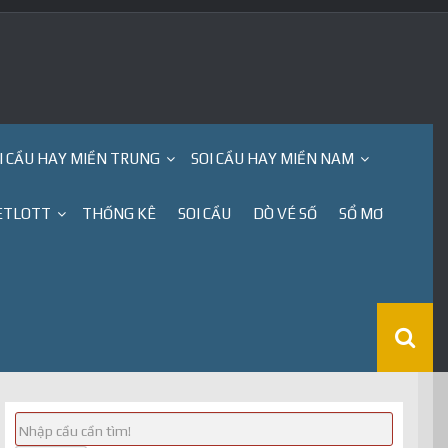
I CẦU HAY MIỀN TRUNG
SOI CẦU HAY MIỀN NAM
ETLOTT
THỐNG KÊ
SOI CẦU
DÒ VÉ SỐ
SỔ MƠ