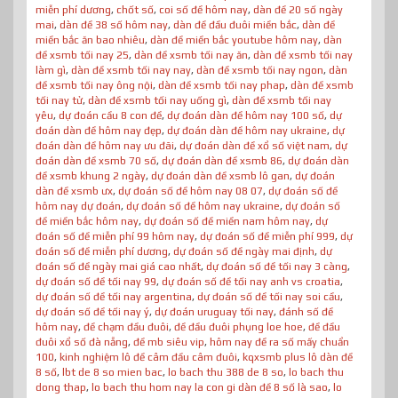
miễn phí dương
,
chốt số
,
coi số đề hôm nay
,
dàn đề 20 số ngày
mai
,
dàn đề 38 số hôm nay
,
dàn đề đầu đuôi miền bắc
,
dàn đề
miền bắc ăn bao nhiêu
,
dàn đề miền bắc youtube hôm nay
,
dàn
đề xsmb tối nay 25
,
dàn đề xsmb tối nay ăn
,
dàn đề xsmb tối nay
làm gì
,
dàn đề xsmb tối nay nay
,
dàn đề xsmb tối nay ngon
,
dàn
đề xsmb tối nay ông nội
,
dàn đề xsmb tối nay phap
,
dàn đề xsmb
tối nay tử
,
dàn đề xsmb tối nay uống gì
,
dàn đề xsmb tối nay
yêu
,
dự đoán cầu 8 con đề
,
dự đoán dàn đề hôm nay 100 số
,
dự
đoán dàn đề hôm nay đẹp
,
dự đoán dàn đề hôm nay ukraine
,
dự
đoán dàn đề hôm nay ưu đãi
,
dự đoán dàn đề xổ số việt nam
,
dự
đoán dàn đề xsmb 70 số
,
dự đoán dàn đề xsmb 86
,
dự đoán dàn
đề xsmb khung 2 ngày
,
dự đoán dàn đề xsmb lô gan
,
dự đoán
dàn đề xsmb ưx
,
dự đoán số đề hôm nay 08 07
,
dự đoán số đề
hôm nay dự đoán
,
dự đoán số đề hôm nay ukraine
,
dự đoán số
đề miền bắc hôm nay
,
dự đoán số đề miền nam hôm nay
,
dự
đoán số đề miễn phí 99 hôm nay
,
dự đoán số đề miễn phí 999
,
dự
đoán số đề miễn phí dương
,
dự đoán số đề ngày mai định
,
dự
đoán số đề ngày mai giá cao nhất
,
dự đoán số đề tối nay 3 càng
,
dự đoán số đề tối nay 99
,
dự đoán số đề tối nay anh vs croatia
,
dự đoán số đề tối nay argentina
,
dự đoán số đề tối nay soi cầu
,
dự đoán số đề tối nay ý
,
dự đoán uruguay tối nay
,
đánh số đề
hôm nay
,
đề chạm đầu đuôi
,
đề đầu đuôi phụng loe hoe
,
đề đầu
đuôi xổ số đà nẵng
,
đề mb siêu vip
,
hôm nay đề ra số mấy chuẩn
100
,
kinh nghiệm lô đề câm đầu câm đuôi
,
kqxsmb plus lô dàn đề
8 số
,
lbt de 8 so mien bac
,
lo bach thu 388 de 8 so
,
lo bach thu
dong thap
,
lo bach thu hom nay la con gi dàn đề 8 số là sao
,
lo