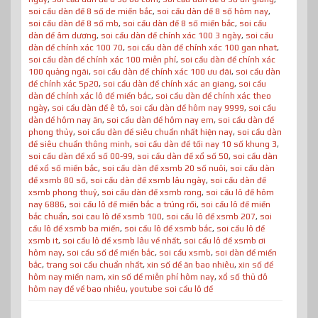
soi cầu dàn đề 8 số de miền bắc
,
soi cầu dàn đề 8 số hôm nay
,
soi cầu dàn đề 8 số mb
,
soi cầu dàn đề 8 số miền bắc
,
soi cầu
dàn đề âm dương
,
soi cầu dàn đề chính xác 100 3 ngày
,
soi cầu
dàn đề chính xác 100 70
,
soi cầu dàn đề chính xác 100 gan nhat
,
soi cầu dàn đề chính xác 100 miễn phí
,
soi cầu dàn đề chính xác
100 quảng ngãi
,
soi cầu dàn đề chính xác 100 ưu đãi
,
soi cầu dàn
đề chính xác 5p20
,
soi cầu dàn đề chính xác an giang
,
soi cầu
dàn đề chính xác lô đề miền bắc
,
soi cầu dàn đề chính xác theo
ngày
,
soi cầu dàn đề ê tô
,
soi cầu dàn đề hôm nay 9999
,
soi cầu
dàn đề hôm nay ăn
,
soi cầu dàn đề hôm nay em
,
soi cầu dàn đề
phong thủy
,
soi cầu dàn đề siêu chuẩn nhất hiện nay
,
soi cầu dàn
đề siêu chuẩn thông minh
,
soi cầu dàn đề tối nay 10 số khung 3
,
soi cầu dàn đề xổ số 00-99
,
soi cầu dàn đề xổ số 50
,
soi cầu dàn
đề xổ số miền bắc
,
soi cầu dàn đề xsmb 20 số nuôi
,
soi cầu dàn
đề xsmb 80 số
,
soi cầu dàn đề xsmb lâu ngày
,
soi cầu dàn đề
xsmb phong thuỷ
,
soi cầu dàn đề xsmb rong
,
soi cầu lô đề hôm
nay 6886
,
soi cầu lô đề miền bắc a trúng rồi
,
soi cầu lô đề miền
bắc chuẩn
,
soi cau lô đề xsmb 100
,
soi cầu lô đề xsmb 207
,
soi
cầu lô đề xsmb ba miền
,
soi cầu lô đề xsmb bắc
,
soi cầu lô đề
xsmb it
,
soi cầu lô đề xsmb lâu về nhất
,
soi cầu lô đề xsmb ơi
hôm nay
,
soi cầu số đề miền bắc
,
soi cầu xsmb
,
soi dàn đề miền
bắc
,
trang soi cầu chuẩn nhất
,
xin số đề ăn bao nhiêu
,
xin số đề
hôm nay miền nam
,
xin số đề miễn phí hôm nay
,
xổ số thủ đô
hôm nay đề về bao nhiêu
,
youtube soi cầu lô đề