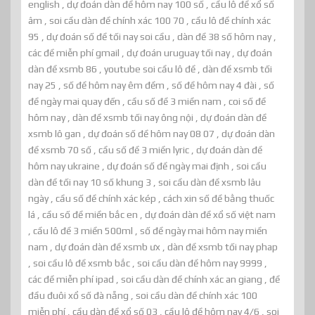
english , dự đoán dàn đề hôm nay 100 số , cầu lô đề xổ số
âm , soi cầu dàn đề chính xác 100 70 , cầu lô đề chính xác
95 , dự đoán số đề tối nay soi cầu , dàn đề 38 số hôm nay ,
các đề miễn phí gmail , dự đoán uruguay tối nay , dự đoán
dàn đề xsmb 86 , youtube soi cầu lô đề , dàn đề xsmb tối
nay 25 , số đề hôm nay êm đềm , số đề hôm nay 4 đài , số
đề ngày mai quay đến , cầu số đề 3 miền nam , coi số đề
hôm nay , dàn đề xsmb tối nay ông nội , dự đoán dàn đề
xsmb lô gan , dự đoán số đề hôm nay 08 07 , dự đoán dàn
đề xsmb 70 số , cầu số đề 3 miền lyric , dự đoán dàn đề
hôm nay ukraine , dự đoán số đề ngày mai định , soi cầu
dàn đề tối nay 10 số khung 3 , soi cầu dàn đề xsmb lâu
ngày , cầu số đề chính xác kép , cách xin số đề bằng thuốc
lá , cầu số đề miền bắc en , dự đoán dàn đề xổ số việt nam
, cầu lô đề 3 miền 500ml , số đề ngày mai hôm nay miền
nam , dự đoán dàn đề xsmb ưx , dàn đề xsmb tối nay phap
, soi cầu lô đề xsmb bắc , soi cầu dàn đề hôm nay 9999 ,
các đề miễn phí ipad , soi cầu dàn đề chính xác an giang , đề
đầu đuôi xổ số đà nẵng , soi cầu dàn đề chính xác 100
miễn phí , cầu dàn đề xổ số 03 , cầu lô đề hôm nay 4/6 , soi