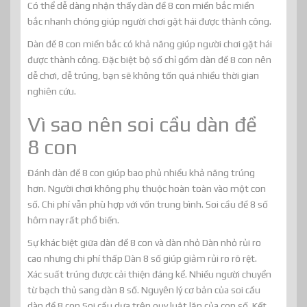
Có thể dễ dàng nhận thấy dàn đề 8 con miền bắc miền
bắc nhanh chóng giúp người chơi gặt hái được thành công.
Dàn đề 8 con miền bắc có khả năng giúp người chơi gặt hái
được thành công. Đặc biệt bộ số chỉ gồm dàn đề 8 con nên
dễ chơi, dễ trúng, bạn sẽ không tốn quá nhiều thời gian
nghiên cứu.
Vì sao nên soi cầu dàn đề
8 con
Đánh dàn đề 8 con giúp bao phủ nhiều khả năng trúng
hơn. Người chơi không phụ thuộc hoàn toàn vào một con
số. Chi phí vẫn phù hợp với vốn trung bình. Soi cầu đề 8 số
hôm nay rất phổ biến.
Sự khác biệt giữa dàn đề 8 con và dàn nhỏ Dàn nhỏ rủi ro
cao nhưng chi phí thấp Dàn 8 số giúp giảm rủi ro rõ rệt.
Xác suất trúng được cải thiện đáng kể. Nhiều người chuyển
từ bạch thủ sang dàn 8 số. Nguyên lý cơ bản của soi cầu
dàn đề 8 con Soi cầu dựa trên quy luật lặp của con số. Kết