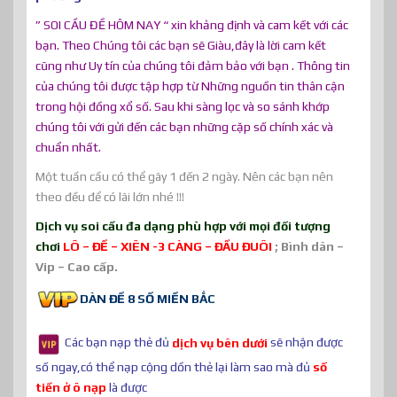
” SOI CẦU ĐỀ HÔM NAY “ xin khảng định và cam kết với các
bạn. Theo Chúng tôi các bạn sẽ Giàu,đây là lời cam kết
cũng như Uy tín của chúng tôi đảm bảo với bạn . Thông tin
của chúng tôi được tập hợp từ Những nguồn tin thân cận
trong hội đồng xổ số. Sau khi sàng lọc và so sánh khớp
chúng tôi với gửi đến các bạn những cặp số chính xác và
chuẩn nhất.
Một tuần cầu có thể gãy 1 đến 2 ngày. Nên các bạn nên
theo đều để có lãi lớn nhé !!!
Dịch vụ soi cầu đa dạng phù hợp với mọi đối tượng
chơi
LÔ – ĐỀ – XIÊN -3 CÀNG – ĐẦU ĐUÔI
; Bình dân –
Vip – Cao cấp.
DÀN ĐỀ 8 SỐ MIỀN BẮC
Các bạn nạp thẻ đủ
dịch vụ bên dưới
sẽ nhận được
số ngay,có thể nạp cộng dồn thẻ lại làm sao mà đủ
số
tiền ở ô nạp
là được