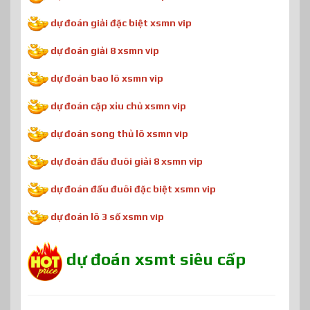
dự đoán giải đặc biệt xsmn vip
dự đoán giải 8 xsmn vip
dự đoán bao lô xsmn vip
dự đoán cặp xỉu chủ xsmn vip
dự đoán song thủ lô xsmn vip
dự đoán đầu đuôi giải 8 xsmn vip
dự đoán đầu đuôi đặc biệt xsmn vip
dự đoán lô 3 số xsmn vip
dự đoán xsmt siêu cấp