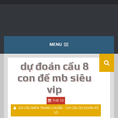
Skip
to
content
MENU
dự đoán cầu 8
con đề mb siêu
vip
TH8 10
SOI CẦU MIỀN TRUNG CHUẨN - SOI CẦU DỰ ĐOÁN XỔ
SỐ