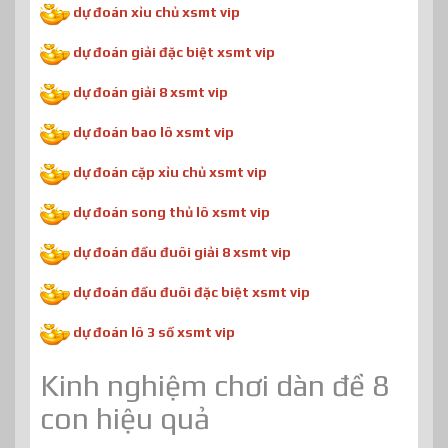
dự đoán xỉu chủ xsmt vip
dự đoán giải đặc biệt xsmt vip
dự đoán giải 8 xsmt vip
dự đoán bao lô xsmt vip
dự đoán cặp xỉu chủ xsmt vip
dự đoán song thủ lô xsmt vip
dự đoán đầu đuôi giải 8 xsmt vip
dự đoán đầu đuôi đặc biệt xsmt vip
dự đoán lô 3 số xsmt vip
Kinh nghiệm chơi dàn đề 8
con hiệu quả