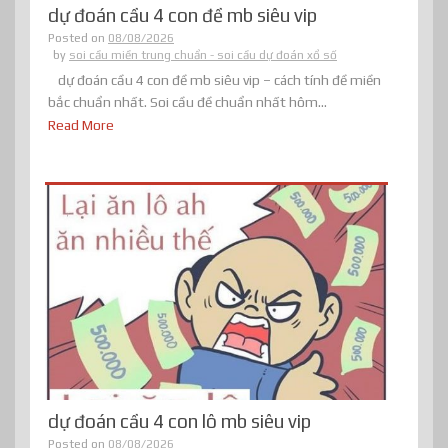
dự đoán cầu 4 con đề mb siêu vip
Posted on
08/08/2026
by
soi cầu miền trung chuẩn - soi cầu dự đoán xổ số
dự đoán cầu 4 con đề mb siêu vip – cách tính đề miền
bắc chuẩn nhất. Soi cầu đề chuẩn nhất hôm...
Read More
dự đoán cầu 4 con lô mb siêu vip
Posted on
08/08/2026