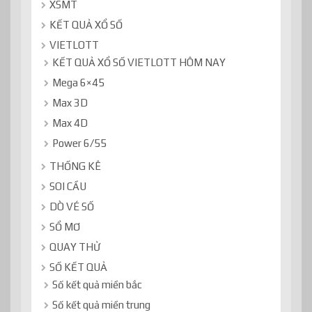
XSMT
KẾT QUẢ XỔ SỐ
VIETLOTT
KẾT QUẢ XỔ SỐ VIETLOTT HÔM NAY
Mega 6×45
Max 3D
Max 4D
Power 6/55
THỐNG KÊ
SOI CẦU
DÒ VÉ SỐ
SỔ MƠ
QUAY THỬ
SỐ KẾT QUẢ
Số kết quả miền bắc
Số kết quả miền trung