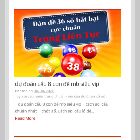
dự đoán cầu 8 con đề mb siêu vip
Posted on
08/08/2026
by
soi cầu miền trung chuẩn - soi cầu dự đoán xổ số
dự đoán cầu 8 con đề mb siêu vip – cách soi cầu
chuẩn nhất – chốt số. Cách soi cầu lô đề...
Read More