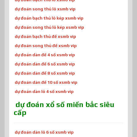
dự đoán song thủ lô xsmb vip
dự đoán bạch thủ lô kép xsmb vip
dự đoán song thủ lô kép xsmb vip
dự đoán bạch thủ đề xsmb vip
dự đoán song thủ đề xsmb vip
dự đoán dàn đề 4 số xsmb vip
dự đoán dàn đề 6 số xsmb vip
dự đoán dàn đề 8 số xsmb vip
dự đoán dàn đề 10 số xsmb vip
dự đoán dàn lô 4 số xsmb vip
dự đoán xổ số miền bắc siêu
cấp
dự đoán dàn lô 6 số xsmb vip