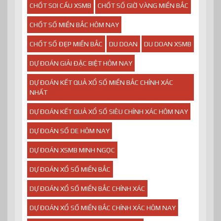
CHỐT SOI CẦU XSMB
CHỐT SỐ GIỜ VÀNG MIỀN BẮC
CHỐT SỐ MIỀN BẮC HÔM NAY
CHỐT SỐ ĐẸP MIỀN BẮC
DU DOAN
DU DOAN XSMB
DỰ ĐOÁN GIẢI ĐẶC BIỆT HÔM NAY
DỰ ĐOÁN KẾT QUẢ XỔ SỐ MIỀN BẮC CHÍNH XÁC
NHẤT
DỰ ĐOÁN KẾT QUẢ XỔ SỐ SIÊU CHÍNH XÁC HÔM NAY
DỰ ĐOÁN SỐ DE HÔM NAY
DỰ ĐOÁN XSMB MINH NGỌC
DỰ ĐOÁN XỔ SỐ MIỀN BẮC
DỰ ĐOÁN XỔ SỐ MIỀN BẮC CHÍNH XÁC
DỰ ĐOÁN XỔ SỐ MIỀN BẮC CHÍNH XÁC HÔM NAY