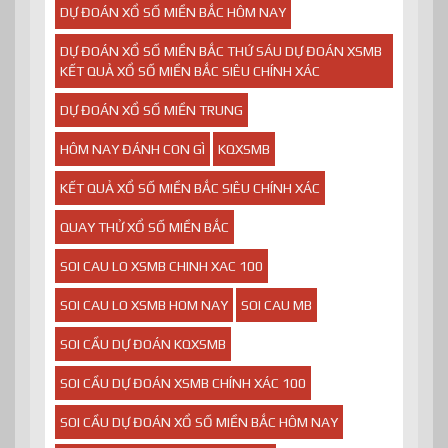
DỰ ĐOÁN XỔ SỐ MIỀN BẮC HÔM NAY
DỰ ĐOÁN XỔ SỐ MIỀN BẮC THỨ SÁU DỰ ĐOÁN XSMB
KẾT QUẢ XỔ SỐ MIỀN BẮC SIÊU CHÍNH XÁC
DỰ ĐOÁN XỔ SỐ MIỀN TRUNG
HÔM NAY ĐÁNH CON GÌ
KQXSMB
KẾT QUẢ XỔ SỐ MIỀN BẮC SIÊU CHÍNH XÁC
QUAY THỬ XỔ SỐ MIỀN BẮC
SOI CAU LO XSMB CHINH XAC 100
SOI CAU LO XSMB HOM NAY
SOI CAU MB
SOI CẦU DỰ ĐOÁN KQXSMB
SOI CẦU DỰ ĐOÁN XSMB CHÍNH XÁC 100
SOI CẦU DỰ ĐOÁN XỔ SỐ MIỀN BẮC HÔM NAY