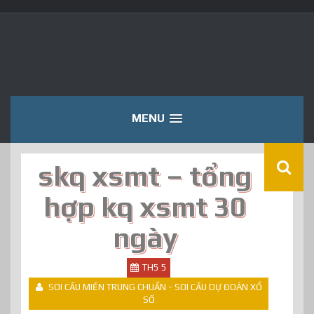
Skip
to
content
MENU
skq xsmt – tổng
hợp kq xsmt 30
ngày
TH5 5
SOI CẦU MIỀN TRUNG CHUẨN - SOI CẦU DỰ ĐOÁN XỔ
SỐ