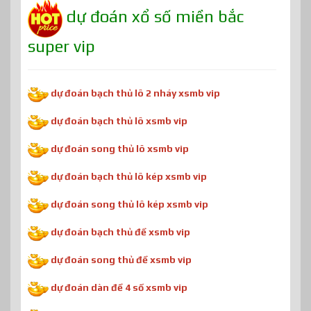
dự đoán xổ số miền bắc
super vip
dự đoán bạch thủ lô 2 nháy xsmb vip
dự đoán bạch thủ lô xsmb vip
dự đoán song thủ lô xsmb vip
dự đoán bạch thủ lô kép xsmb vip
dự đoán song thủ lô kép xsmb vip
dự đoán bạch thủ đề xsmb vip
dự đoán song thủ đề xsmb vip
dự đoán dàn đề 4 số xsmb vip