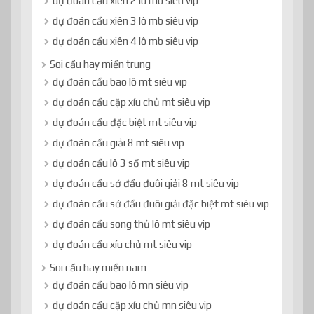
dự đoán cầu xiên 2 lô mb siêu vip
dự đoán cầu xiên 3 lô mb siêu vip
dự đoán cầu xiên 4 lô mb siêu vip
Soi cầu hay miền trung
dự đoán cầu bao lô mt siêu vip
dự đoán cầu cặp xíu chủ mt siêu vip
dự đoán cầu đặc biệt mt siêu vip
dự đoán cầu giải 8 mt siêu vip
dự đoán cầu lô 3 số mt siêu vip
dự đoán cầu sớ đầu đuôi giải 8 mt siêu vip
dự đoán cầu sớ đầu đuôi giải đặc biệt mt siêu vip
dự đoán cầu song thủ lô mt siêu vip
dự đoán cầu xíu chủ mt siêu vip
Soi cầu hay miền nam
dự đoán cầu bao lô mn siêu vip
dự đoán cầu cặp xíu chủ mn siêu vip