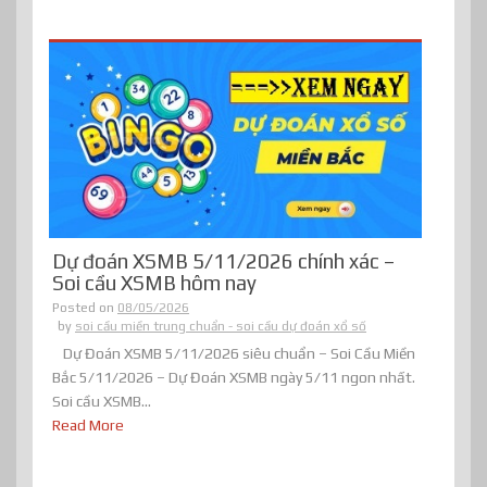
Dự đoán XSMB 5/11/2026 chính xác –
Soi cầu XSMB hôm nay
Posted on
08/05/2026
by
soi cầu miền trung chuẩn - soi cầu dự đoán xổ số
Dự Đoán XSMB 5/11/2026 siêu chuẩn – Soi Cầu Miền
Bắc 5/11/2026 – Dự Đoán XSMB ngày 5/11 ngon nhất.
Soi cầu XSMB...
Read More