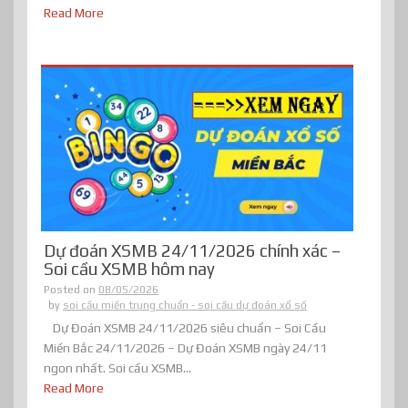
Read More
Dự đoán XSMB 24/11/2026 chính xác –
Soi cầu XSMB hôm nay
Posted on
08/05/2026
by
soi cầu miền trung chuẩn - soi cầu dự đoán xổ số
Dự Đoán XSMB 24/11/2026 siêu chuẩn – Soi Cầu
Miền Bắc 24/11/2026 – Dự Đoán XSMB ngày 24/11
ngon nhất. Soi cầu XSMB...
Read More