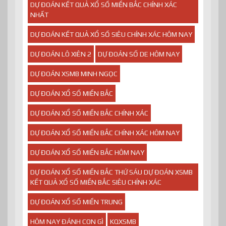
DỰ ĐOÁN KẾT QUẢ XỔ SỐ MIỀN BẮC CHÍNH XÁC
NHẤT
DỰ ĐOÁN KẾT QUẢ XỔ SỐ SIÊU CHÍNH XÁC HÔM NAY
DỰ ĐOÁN LÔ XIÊN 2
DỰ ĐOÁN SỐ DE HÔM NAY
DỰ ĐOÁN XSMB MINH NGỌC
DỰ ĐOÁN XỔ SỐ MIỀN BẮC
DỰ ĐOÁN XỔ SỐ MIỀN BẮC CHÍNH XÁC
DỰ ĐOÁN XỔ SỐ MIỀN BẮC CHÍNH XÁC HÔM NAY
DỰ ĐOÁN XỔ SỐ MIỀN BẮC HÔM NAY
DỰ ĐOÁN XỔ SỐ MIỀN BẮC THỨ SÁU DỰ ĐOÁN XSMB
KẾT QUẢ XỔ SỐ MIỀN BẮC SIÊU CHÍNH XÁC
DỰ ĐOÁN XỔ SỐ MIỀN TRUNG
HÔM NAY ĐÁNH CON GÌ
KQXSMB