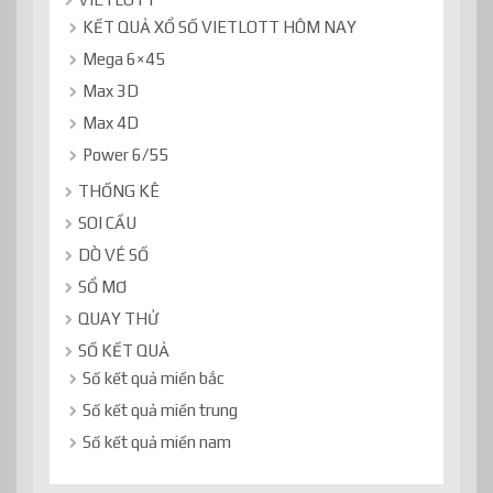
KẾT QUẢ XỔ SỐ VIETLOTT HÔM NAY
Mega 6×45
Max 3D
Max 4D
Power 6/55
THỐNG KÊ
SOI CẦU
DÒ VÉ SỐ
SỔ MƠ
QUAY THỬ
SỐ KẾT QUẢ
Số kết quả miền bắc
Số kết quả miền trung
Số kết quả miền nam