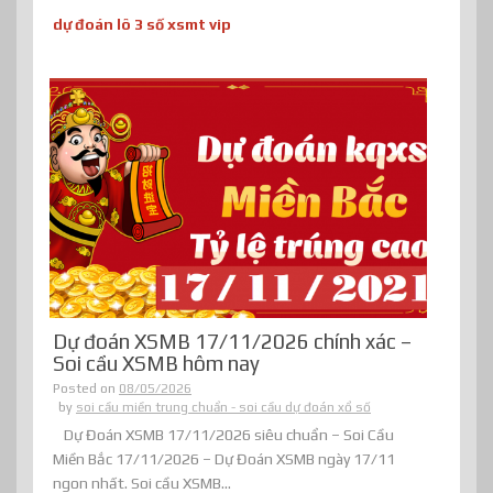
dự đoán lô 3 số xsmt vip
Dự đoán XSMB 17/11/2026 chính xác –
Soi cầu XSMB hôm nay
Posted on
08/05/2026
by
soi cầu miền trung chuẩn - soi cầu dự đoán xổ số
Dự Đoán XSMB 17/11/2026 siêu chuẩn – Soi Cầu
Miền Bắc 17/11/2026 – Dự Đoán XSMB ngày 17/11
ngon nhất. Soi cầu XSMB...