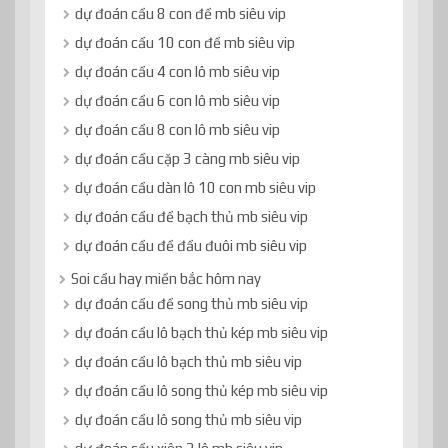
dự đoán cầu 8 con đề mb siêu vip
dự đoán cầu 10 con đề mb siêu vip
dự đoán cầu 4 con lô mb siêu vip
dự đoán cầu 6 con lô mb siêu vip
dự đoán cầu 8 con lô mb siêu vip
dự đoán cầu cặp 3 càng mb siêu vip
dự đoán cầu dàn lô 10 con mb siêu vip
dự đoán cầu đề bạch thủ mb siêu vip
dự đoán cầu đề đầu đuôi mb siêu vip
Soi cầu hay miền bắc hôm nay
dự đoán cầu đề song thủ mb siêu vip
dự đoán cầu lô bạch thủ kép mb siêu vip
dự đoán cầu lô bạch thủ mb siêu vip
dự đoán cầu lô song thủ kép mb siêu vip
dự đoán cầu lô song thủ mb siêu vip