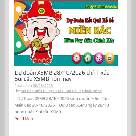
Dự đoán XSMB 28/10/2026 chính xác –
Soi cầu XSMB hôm nay
Posted on
08/05/2026
by
soi cầu miền trung chuẩn - soi cầu dự đoán xổ số
Dự Đoán XSMB 28/10/2026 siêu chuẩn – Soi Cầu
Miền Bắc 28/10/2026 – Dự Đoán XSMB ngày 28/10
ngon nhất. Soi cầu XSMB...
Read More