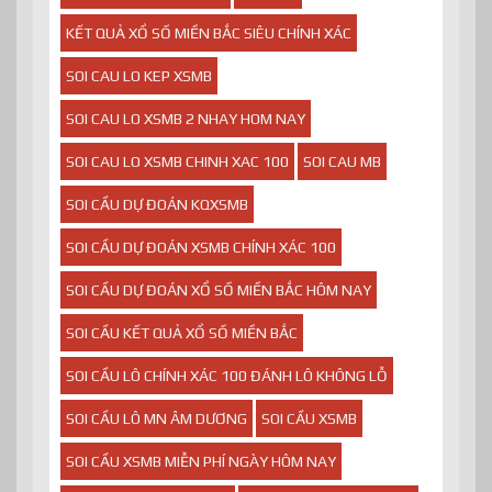
KẾT QUẢ XỔ SỐ MIỀN BẮC SIÊU CHÍNH XÁC
SOI CAU LO KEP XSMB
SOI CAU LO XSMB 2 NHAY HOM NAY
SOI CAU LO XSMB CHINH XAC 100
SOI CAU MB
SOI CẦU DỰ ĐOÁN KQXSMB
SOI CẦU DỰ ĐOÁN XSMB CHÍNH XÁC 100
SOI CẦU DỰ ĐOÁN XỔ SỐ MIỀN BẮC HÔM NAY
SOI CẦU KẾT QUẢ XỔ SỐ MIỀN BẮC
SOI CẦU LÔ CHÍNH XÁC 100 ĐÁNH LÔ KHÔNG LỖ
SOI CẦU LÔ MN ÂM DƯƠNG
SOI CẦU XSMB
SOI CẦU XSMB MIỄN PHÍ NGÀY HÔM NAY