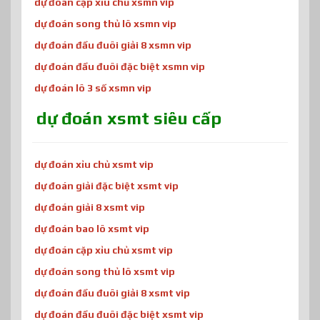
dự đoán cặp xỉu chủ xsmn vip
dự đoán song thủ lô xsmn vip
dự đoán đầu đuôi giải 8 xsmn vip
dự đoán đầu đuôi đặc biệt xsmn vip
dự đoán lô 3 số xsmn vip
dự đoán xsmt siêu cấp
dự đoán xỉu chủ xsmt vip
dự đoán giải đặc biệt xsmt vip
dự đoán giải 8 xsmt vip
dự đoán bao lô xsmt vip
dự đoán cặp xỉu chủ xsmt vip
dự đoán song thủ lô xsmt vip
dự đoán đầu đuôi giải 8 xsmt vip
dự đoán đầu đuôi đặc biệt xsmt vip