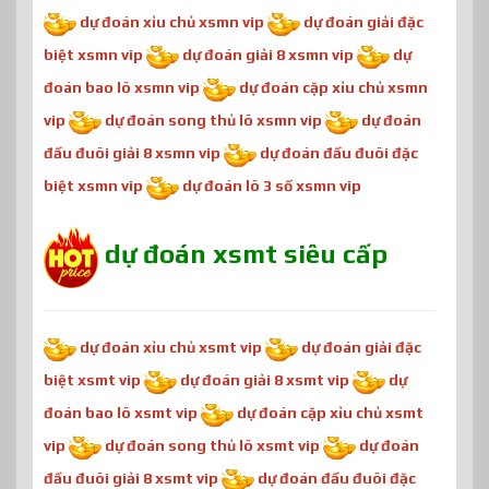
dự đoán xỉu chủ xsmn vip
dự đoán giải đặc
biệt xsmn vip
dự đoán giải 8 xsmn vip
dự
đoán bao lô xsmn vip
dự đoán cặp xỉu chủ xsmn
vip
dự đoán song thủ lô xsmn vip
dự đoán
đầu đuôi giải 8 xsmn vip
dự đoán đầu đuôi đặc
biệt xsmn vip
dự đoán lô 3 số xsmn vip
dự đoán xsmt siêu cấp
dự đoán xỉu chủ xsmt vip
dự đoán giải đặc
biệt xsmt vip
dự đoán giải 8 xsmt vip
dự
đoán bao lô xsmt vip
dự đoán cặp xỉu chủ xsmt
vip
dự đoán song thủ lô xsmt vip
dự đoán
đầu đuôi giải 8 xsmt vip
dự đoán đầu đuôi đặc