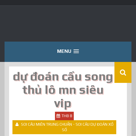
Skip
to
content
MENU
dự đoán cầu song
thủ lô mn siêu
vip
TH8 8
SOI CẦU MIỀN TRUNG CHUẨN - SOI CẦU DỰ ĐOÁN XỔ
SỐ