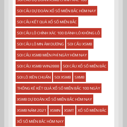
SOI CẦU DỰ ĐOÁN XỔ SỐ MIỀN BẮC HÔM NAY
SOI CẦU KẾT QUẢ XỔ SỐ MIỀN BẮC
SOI CẦU LÔ CHÍNH XÁC 100 ĐÁNH LÔ KHÔNG LỖ
SOI CẦU LÔ MN ÂM DƯƠNG
SOI CẦU XSMB
SOI CẦU XSMB MIỄN PHÍ NGÀY HÔM NAY
SOI CẦU XSMB WIN2888
SOI CẦU XỔ SỐ MIỀN BẮC
SOI LÔ XIÊN CHUẨN
SOI XSMB
SXMB
THỐNG KÊ KẾT QUẢ XỔ SỐ MIỀN BẮC 100 NGÀY
XSMB DỰ ĐOÁN XỔ SỐ MIỀN BẮC HÔM NAY
XSMB NĂM 2021
XSMN
XSMT
XỔ SỐ MIỀN BẮC
XỔ SỐ MIỀN BẮC HÔM NAY