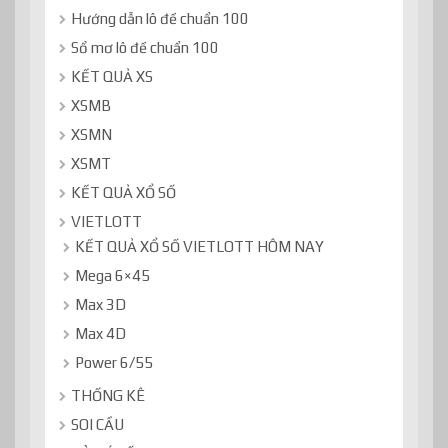
Hướng dẫn lô đề chuẩn 100
Sổ mơ lô đề chuẩn 100
KẾT QUẢ XS
XSMB
XSMN
XSMT
KẾT QUẢ XỔ SỐ
VIETLOTT
KẾT QUẢ XỔ SỐ VIETLOTT HÔM NAY
Mega 6×45
Max 3D
Max 4D
Power 6/55
THỐNG KÊ
SOI CẦU