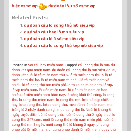
biệt xsmt vip
dự đoán lô 3 số xsmt vip
Related Posts:
dự đoán cầu lô song thủ mb siêu vip
dự đoán cầu bao lô mn siêu vip
dự đoán cầu lô 3 số mn siêu vip
dự đoán cầu lô song thủ kép mb siêu vip
Posted in
Soi cầu hay miền nam
Tagged
cầu song thủ lô mn
,
du
doan ket qua mien nam
,
dự đoán cầu song thủ lô mn siêu vip
,
dự
đoán kết quả
,
lô tô miền nam thứ 6
,
lô tô miền nam thứ 7
,
lô tô
miền nam thứ ba
,
lô tô miền nam thứ sáu
,
lô tô miền nam về
nhiều
,
lô tô song thủ mn miễn phí
,
lo to xo so mien nam
,
lô vip
,
lô vip miền nam
,
lô xiên miền nam
,
lô xiên miền nam ăn bao
nhiêu
,
lô xiên miền nam hôm nay
,
lò xông khói thủ công
,
lo xong
thu
,
lo xong thu mien nam
,
lo xong thu mn
,
loto số đẹp chiều
nay
,
loto song thu
,
lotoo song thu
,
mẹo đánh lô miền nam
,
mơ
trúng lô 2 nháy đánh con gì
,
mua song thủ lô
,
Nuôi lô khung 3
ngày tuyệt đối
,
nuôi lô song thủ
,
nuôi lô song thủ 2 ngày
,
nuoi lo
song thu 247.com
,
nuôi lô song thủ miền nam miễn phí
,
nuôi lô
song thủ mn 3 ngày
,
nuôi song thủ lô khung 2 ngay
,
phương
pháp bắt lô miền nam
,
phương pháp đánh lô miền nam
,
quay thử