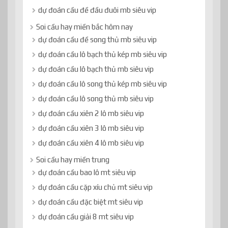
dự đoán cầu đề đầu đuôi mb siêu vip
Soi cầu hay miền bắc hôm nay
dự đoán cầu đề song thủ mb siêu vip
dự đoán cầu lô bạch thủ kép mb siêu vip
dự đoán cầu lô bạch thủ mb siêu vip
dự đoán cầu lô song thủ kép mb siêu vip
dự đoán cầu lô song thủ mb siêu vip
dự đoán cầu xiên 2 lô mb siêu vip
dự đoán cầu xiên 3 lô mb siêu vip
dự đoán cầu xiên 4 lô mb siêu vip
Soi cầu hay miền trung
dự đoán cầu bao lô mt siêu vip
dự đoán cầu cặp xíu chủ mt siêu vip
dự đoán cầu đặc biệt mt siêu vip
dự đoán cầu giải 8 mt siêu vip