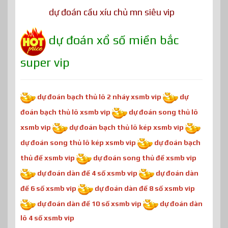
dự đoán cầu xíu chủ mn siêu vip
dự đoán xổ số miền bắc
super vip
dự đoán bạch thủ lô 2 nháy xsmb vip
dự
đoán bạch thủ lô xsmb vip
dự đoán song thủ lô
xsmb vip
dự đoán bạch thủ lô kép xsmb vip
dự đoán song thủ lô kép xsmb vip
dự đoán bạch
thủ đề xsmb vip
dự đoán song thủ đề xsmb vip
dự đoán dàn đề 4 số xsmb vip
dự đoán dàn
đề 6 số xsmb vip
dự đoán dàn đề 8 số xsmb vip
dự đoán dàn đề 10 số xsmb vip
dự đoán dàn
lô 4 số xsmb vip