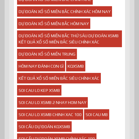
DỰ ĐOÁN XỔ SỐ MIỀN BẮC CHÍNH XÁC HÔM NAY
DỰ ĐOÁN XỔ SỐ MIỀN BẮC HÔM NAY
DỰ ĐOÁN XỔ SỐ MIỀN BẮC THỨ SÁU DỰ ĐOÁN XSMB
KẾT QUẢ XỔ SỐ MIỀN BẮC SIÊU CHÍNH XÁC
DỰ ĐOÁN XỔ SỐ MIỀN TRUNG
HÔM NAY ĐÁNH CON GÌ
KQXSMB
KẾT QUẢ XỔ SỐ MIỀN BẮC SIÊU CHÍNH XÁC
SOI CAU LO KEP XSMB
SOI CAU LO XSMB 2 NHAY HOM NAY
SOI CAU LO XSMB CHINH XAC 100
SOI CAU MB
SOI CẦU DỰ ĐOÁN KQXSMB
SOI CẦU DỰ ĐOÁN XSMB CHÍNH XÁC 100