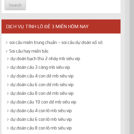
Search
DỊCH VỤ TÍNH LÔ ĐỀ 3 MIỀN HÔM NAY
soi cầu miền trung chuẩn – soi cầu dự đoán xổ số
Soi cầu hay miền bắc
dự đoán bạch thủ 2 nháy mb siêu vip
dự đoán cầu 3 càng mb siêu vip
dự đoán cầu 4 con đề mb siêu vip
dự đoán cầu 6 con đề mb siêu vip
dự đoán cầu 8 con đề mb siêu vip
dự đoán cầu 10 con đề mb siêu vip
dự đoán cầu 4 con lô mb siêu vip
dự đoán cầu 6 con lô mb siêu vip
dự đoán cầu 8 con lô mb siêu vip