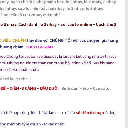
nay, bạch thủ lô 2 nháy miền bắc, lo 2nhay, lô 2 nháy, 2 nháy,
 hai nháy, cặp lô miền bắc hai nháy, lo 2 nhay, lo 2nhay,
hí, soi cầu lô 888 2nhay miễn phí
lô 2 nháy. Cách đánh lô 2 nháy – soi cau lo online – bạch thủ 2
C SIÊU CHUẨN
hãy đến với CHÚNG TÔI Với các chuyên gia hàng
 phương châm:
THEO LÀ GIÀU.
eo Chúng tôi các bạn sẽ Giàu,đây là lời cam kết cũng như Uy tín của
p từ Những nguồn tin thân cận trong hội đồng xổ số. Sau khi sàng
hính xác và chuẩn nhất.
 có lãi lớn nhé !!!
 ĐỀ – XIÊN -3 CÀNG – ĐẦU ĐUÔI
; Bình dân – Vip – Cao cấp.
có thể nạp cộng dồn thẻ lại làm sao mà đủ
số tiền ở ô nạp
là được
ng mất phí tỷ lệ chuẩn xác cao nhất.