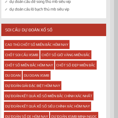
dự đoán cầu đề song thủ mb siêu vip
dự đoán cầu lô bạch thủ mb siêu vip
SOI CẦU DỰ ĐOÁN XỔ SỐ
CAO THỦ CHỐT SỐ MIỀN BẮC HÔM NAY
CHỐT SOI CẦU XSMB
CHỐT SỐ GIỜ VÀNG MIỀN BẮC
CHỐT SỐ MIỀN BẮC HÔM NAY
CHỐT SỐ ĐẸP MIỀN BẮC
DU DOAN
DU DOAN XSMB
DỰ ĐOÁN GIẢI ĐẶC BIỆT HÔM NAY
DỰ ĐOÁN KẾT QUẢ XỔ SỐ MIỀN BẮC CHÍNH XÁC NHẤT
DỰ ĐOÁN KẾT QUẢ XỔ SỐ SIÊU CHÍNH XÁC HÔM NAY
DỰ ĐOÁN SỐ DE HÔM NAY
DỰ ĐOÁN XSMB MINH NGỌC