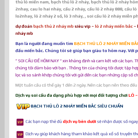
thủ lô miền nam, bạch thủ lô 2 nháy, bạch thủ lô 2 nháy hôm 
2nhay, cau lo hai nháy, cầu 2 nháy, cầu lô 2 nháy 888, cầu lô
lo2nhay, lô 2 nháy 2 số, lô 3 nháy, , soi cầu lô 2 nháy miễn p
dự đoán
bạch thủ 2 nháy mb
siêu vip –
lô 2 nháy miền bắc
– 
nháy mb
Bạn là người đang muốn tìm
BẠCH THỦ LÔ 2 NHÁY MIỀN BẮ
đầu miền bắc. Chúng tôi sẽ giúp bạn giàu to hôm nay. Với
” SOI CẦU ĐỀ HÔM NAY “ xin khảng định và cam kết với các bạn. Th
chúng tôi đảm bảo với bạn . Thông tin của chúng tôi được tập hợ
lọc và so sánh khớp chúng tôi với gửi đến các bạn những cặp số c
Một tuần cầu có thể gãy 1 đến 2 ngày. Nên các bạn nên theo đều để
Dịch vụ soi cầu đa dạng phù hợp với mọi đối tượng chơi
LÔ –
BẠCH THỦ LÔ 2 NHÁY MIỀN BẮC SIÊU CHUẨN
Các bạn nạp thẻ đủ
dịch vụ bên dưới
sẽ nhận được số ngay,
Dịch vụ giúp khách hàng tham khảo kết quả xổ số truyền thố