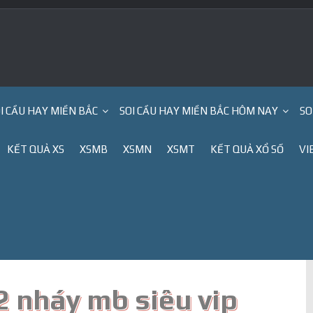
I CẦU HAY MIỀN BẮC
SOI CẦU HAY MIỀN BẮC HÔM NAY
SO
KẾT QUẢ XS
XSMB
XSMN
XSMT
KẾT QUẢ XỔ SỐ
VI
2 nháy mb siêu vip