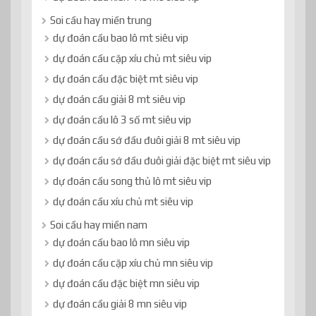
Soi cầu hay miền trung
dự đoán cầu bao lô mt siêu vip
dự đoán cầu cặp xíu chủ mt siêu vip
dự đoán cầu đặc biệt mt siêu vip
dự đoán cầu giải 8 mt siêu vip
dự đoán cầu lô 3 số mt siêu vip
dự đoán cầu sớ đầu đuôi giải 8 mt siêu vip
dự đoán cầu sớ đầu đuôi giải đặc biệt mt siêu vip
dự đoán cầu song thủ lô mt siêu vip
dự đoán cầu xíu chủ mt siêu vip
Soi cầu hay miền nam
dự đoán cầu bao lô mn siêu vip
dự đoán cầu cặp xíu chủ mn siêu vip
dự đoán cầu đặc biệt mn siêu vip
dự đoán cầu giải 8 mn siêu vip