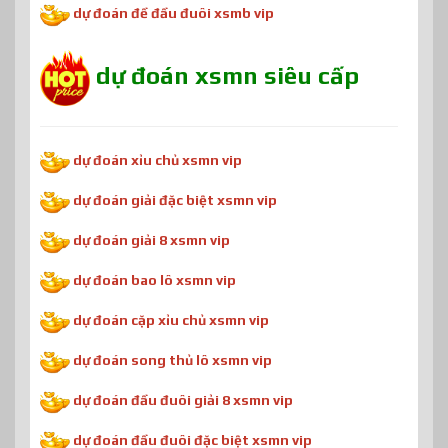
dự đoán đề đầu đuôi xsmb vip
dự đoán xsmn siêu cấp
dự đoán xỉu chủ xsmn vip
dự đoán giải đặc biệt xsmn vip
dự đoán giải 8 xsmn vip
dự đoán bao lô xsmn vip
dự đoán cặp xỉu chủ xsmn vip
dự đoán song thủ lô xsmn vip
dự đoán đầu đuôi giải 8 xsmn vip
dự đoán đầu đuôi đặc biệt xsmn vip