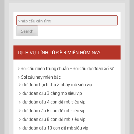
Search
DỊCH VỤ TÍNH LÔ ĐỀ 3 MIỀN HÔM NAY
soi cầu miền trung chuẩn – soi cầu dự đoán xổ số
Soi cầu hay miền bắc
dự đoán bạch thủ 2 nháy mb siêu vip
dự đoán cầu 3 càng mb siêu vip
dự đoán cầu 4 con đề mb siêu vip
dự đoán cầu 6 con đề mb siêu vip
dự đoán cầu 8 con đề mb siêu vip
dự đoán cầu 10 con đề mb siêu vip