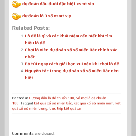
dự đoán đầu đuôi đặc biệt xsmt vip
dự đoán lô 3 số xsmt vip
Related Posts:
Lô đề là gì và các khái niệm cần biết khi tìm
hiểu lô đề
Chơi lô xiên dự đoán xổ số miền Bắc chính xác
nhất
Bỏ túi ngay cách giải hạn xui xẻo khi chơi lô đề
Nguyên tắc trong dự đoán xổ số miền Bắc nên
biết
Posted in
Hướng dẫn lô đề chuẩn 100
,
Sổ mơ lô đề chuẩn
100
Tagged
kết quả xổ số miền bắc
,
kết quả xổ số miền nam
,
kết
quả xổ số miền trung
,
trực tiếp kết quả xs
Comments are closed.