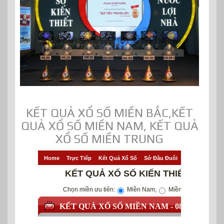
KẾT QUẢ XỔ SỐ MIỀN BẮC,KẾT
QUẢ XỔ SỐ MIỀN NAM, KẾT QUẢ
XỔ SỐ MIỀN TRUNG