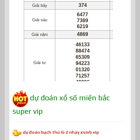
dự đoán xổ số miền bắc
super vip
dự đoán bạch thủ lô 2 nháy xsmb vip