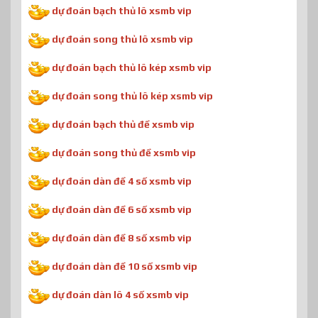
dự đoán bạch thủ lô xsmb vip
dự đoán song thủ lô xsmb vip
dự đoán bạch thủ lô kép xsmb vip
dự đoán song thủ lô kép xsmb vip
dự đoán bạch thủ đề xsmb vip
dự đoán song thủ đề xsmb vip
dự đoán dàn đề 4 số xsmb vip
dự đoán dàn đề 6 số xsmb vip
dự đoán dàn đề 8 số xsmb vip
dự đoán dàn đề 10 số xsmb vip
dự đoán dàn lô 4 số xsmb vip