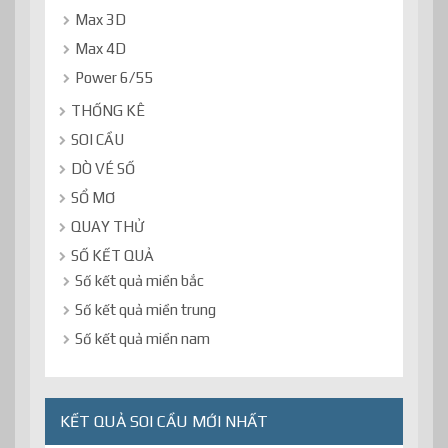
Max 3D
Max 4D
Power 6/55
THỐNG KÊ
SOI CẦU
DÒ VÉ SỐ
SỔ MƠ
QUAY THỬ
SỐ KẾT QUẢ
Số kết quả miền bắc
Số kết quả miền trung
Số kết quả miền nam
KẾT QUẢ SOI CẦU MỚI NHẤT