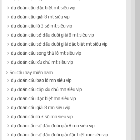
dự đoán cầu đặc biệt mt siêu vip
dự đoán cầu giải 8 mt siêu vip
dự đoán cầu lô 3 số mt siêu vip
dự đoán cầu sớ đầu đuôi giải 8 mt siêu vip
dự đoán cầu sớ đầu đuôi giải đặc biệt mt siêu vip
dự đoán cầu song thủ lô mt siêu vip
dự đoán cầu xíu chủ mt siêu vip
Soi cầu hay miền nam
dự đoán cầu bao lô mn siêu vip
dự đoán cầu cặp xíu chủ mn siêu vip
dự đoán cầu đặc biệt mn siêu vip
dự đoán cầu giải 8 mn siêu vip
dự đoán cầu lô 3 số mn siêu vip
dự đoán cầu sớ đầu đuôi giải 8 mn siêu vip
dự đoán cầu sớ đầu đuôi giải đặc biệt mn siêu vip