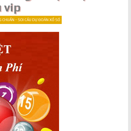
 vip
G CHUẨN - SOI CẦU DỰ ĐOÁN XỔ SỐ