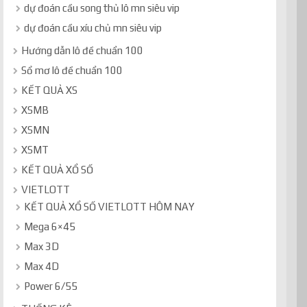
dự đoán cầu song thủ lô mn siêu vip
dự đoán cầu xíu chủ mn siêu vip
Hướng dẫn lô đề chuẩn 100
Sổ mơ lô đề chuẩn 100
KẾT QUẢ XS
XSMB
XSMN
XSMT
KẾT QUẢ XỔ SỐ
VIETLOTT
KẾT QUẢ XỔ SỐ VIETLOTT HÔM NAY
Mega 6×45
Max 3D
Max 4D
Power 6/55