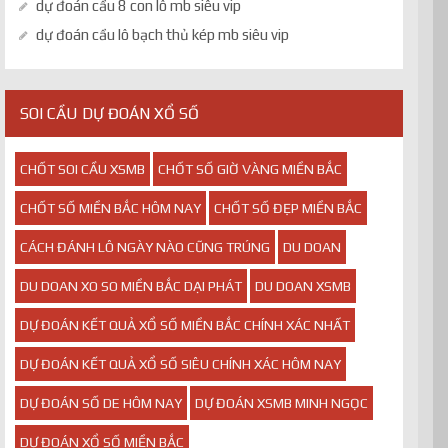
dự đoán cầu 8 con lô mb siêu vip
dự đoán cầu lô bạch thủ kép mb siêu vip
SOI CẦU DỰ ĐOÁN XỔ SỐ
CHỐT SOI CẦU XSMB
CHỐT SỐ GIỜ VÀNG MIỀN BẮC
CHỐT SỐ MIỀN BẮC HÔM NAY
CHỐT SỐ ĐẸP MIỀN BẮC
CÁCH ĐÁNH LÔ NGÀY NÀO CŨNG TRÚNG
DU DOAN
DU DOAN XO SO MIỀN BẮC DẠI PHÁT
DU DOAN XSMB
DỰ ĐOÁN KẾT QUẢ XỔ SỐ MIỀN BẮC CHÍNH XÁC NHẤT
DỰ ĐOÁN KẾT QUẢ XỔ SỐ SIÊU CHÍNH XÁC HÔM NAY
DỰ ĐOÁN SỐ DE HÔM NAY
DỰ ĐOÁN XSMB MINH NGỌC
DỰ ĐOÁN XỔ SỐ MIỀN BẮC