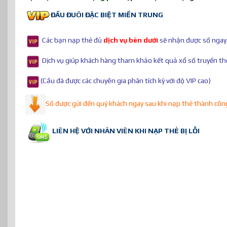
ĐẦU ĐUÔI ĐẶC BIỆT MIỀN TRUNG
Các bạn nạp thẻ đủ
dịch vụ bên dưới
sẽ nhận được số ngay,
Dịch vụ giúp khách hàng tham khảo kết quả xổ số truyền thố
(Cầu đã được các chuyên gia phân tích kỹ với độ VIP cao)
Số được gửi đến quý khách ngay sau khi nạp thẻ thành côn
LIÊN HỆ VỚI NHÂN VIÊN KHI NẠP THẺ BỊ LỖI