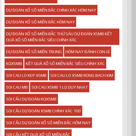
DỰ ĐOÁN XỔ SỐ MIỀN BẮC CHÍNH XÁC HÔM NAY
DỰ ĐOÁN XỔ SỐ MIỀN BẮC HÔM NAY
DỰ ĐOÁN XỔ SỐ MIỀN BẮC THỨ SÁU DỰ ĐOÁN XSMB KẾT
QUẢ XỔ SỐ MIỀN BẮC SIÊU CHÍNH XÁC
DỰ ĐOÁN XỔ SỐ MIỀN TRUNG
HÔM NAY ĐÁNH CON GÌ
KQXSMB
KẾT QUẢ XỔ SỐ MIỀN BẮC SIÊU CHÍNH XÁC
SOI CAU LO KEP XSMB
SOI CAU LO XSMB RONG BACH KIM
SOI CAU MB
SOI CAU XSMB 1 LO DUY NHAT
SOI CẦU DỰ ĐOÁN KQXSMB
SOI CẦU DỰ ĐOÁN XSMB CHÍNH XÁC 100
SOI CẦU DỰ ĐOÁN XỔ SỐ MIỀN BẮC HÔM NAY
SOI CẦU KẾT QUẢ XỔ SỐ MIỀN BẮC