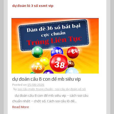
dự đoán lô 3 số xsmt vip
dự đoán cầu 8 con đề mb siêu vip
Posted on
05/08/2026
by
soi cầu miền trung chuẩn - soi cầu dự đoán xổ số
dự đoán cầu 8 con đề mb siêu vip – cách soi cầu
chuẩn nhất – chốt số. Cách soi cầu lô đề...
Read More