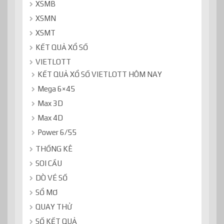
XSMB
XSMN
XSMT
KẾT QUẢ XỔ SỐ
VIETLOTT
KẾT QUẢ XỔ SỐ VIETLOTT HÔM NAY
Mega 6×45
Max 3D
Max 4D
Power 6/55
THỐNG KÊ
SOI CẦU
DÒ VÉ SỐ
SỔ MƠ
QUAY THỬ
SỐ KẾT QUẢ