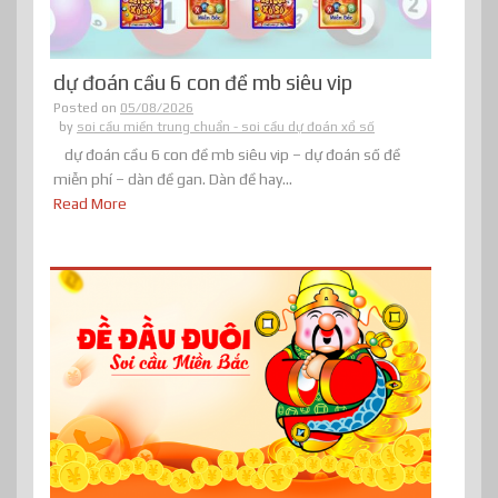
dự đoán cầu 6 con đề mb siêu vip
Posted on
05/08/2026
by
soi cầu miền trung chuẩn - soi cầu dự đoán xổ số
dự đoán cầu 6 con đề mb siêu vip – dự đoán số đề
miễn phí – dàn đề gan. Dàn đề hay...
Read More