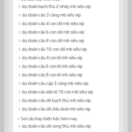
dự đoán bạch thủ 2 nháy mb siêu vip
dự đoán cầu 3 càng mb siêu vip
dự đoán cầu 4 con đề mb siêu vip
dự đoán cầu 6 con đề mb siêu vip
dự đoán cầu 8 con đề mb siêu vip
dự đoán cầu 10 con đề mb siêu vip
dự đoán cầu 4 con lô mb siêu vip
dự đoán cầu 6 con lô mb siêu vip
dự đoán cầu 8 con lô mb siêu vip
dự đoán cầu cặp 3 càng mb siêu vip
dự đoán cầu dàn lô 10 con mb siêu vip
dự đoán cầu đề bạch thủ mb siêu vip
dự đoán cầu đề đầu đuôi mb siêu vip
Soi cầu hay miền bắc hôm nay
dự đoán cầu đề song thủ mb siêu vip