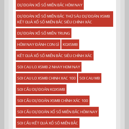
DỰ ĐOÁN XỔ SỐ MIỀN BẮC HÔM NAY
DỰ ĐOÁN XỔ SỐ MIỀN BẮC THỨ SÁU DỰ ĐOÁN XSMB
KẾT QUẢ XỔ SỐ MIỀN BẮC SIÊU CHÍNH XÁC
DỰ ĐOÁN XỔ SỐ MIỀN TRUNG
HÔM NAY ĐÁNH CON GÌ
KQXSMB
KẾT QUẢ XỔ SỐ MIỀN BẮC SIÊU CHÍNH XÁC
SOI CAU LO XSMB 2 NHAY HOM NAY
SOI CAU LO XSMB CHINH XAC 100
SOI CAU MB
SOI CẦU DỰ ĐOÁN KQXSMB
SOI CẦU DỰ ĐOÁN XSMB CHÍNH XÁC 100
SOI CẦU DỰ ĐOÁN XỔ SỐ MIỀN BẮC HÔM NAY
SOI CẦU KẾT QUẢ XỔ SỐ MIỀN BẮC