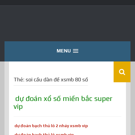
Skip
to
content
MENU
Thẻ:
soi cầu dàn đề xsmb 80 số
dự đoán xổ số miền bắc super
vip
dự đoán bạch thủ lô 2 nháy xsmb vip
dự đoán bạch thủ lô xsmb vip