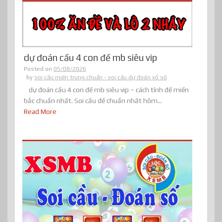
dự đoán cầu 4 con đề mb siêu vip
Posted on
05/08/2026
by
soi cầu miền trung chuẩn - soi cầu dự đoán xổ số
dự đoán cầu 4 con đề mb siêu vip – cách tính đề miền
bắc chuẩn nhất. Soi cầu đề chuẩn nhất hôm...
Read More