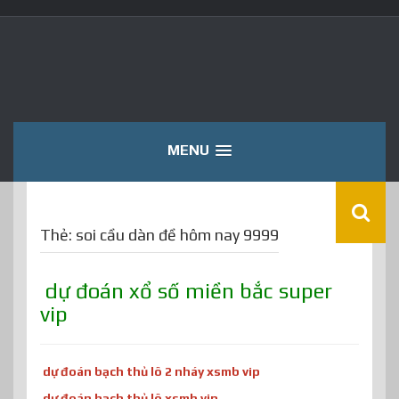
Skip
to
content
MENU
Thẻ:
soi cầu dàn đề hôm nay 9999
dự đoán xổ số miền bắc super
vip
dự đoán bạch thủ lô 2 nháy xsmb vip
dự đoán bạch thủ lô xsmb vip