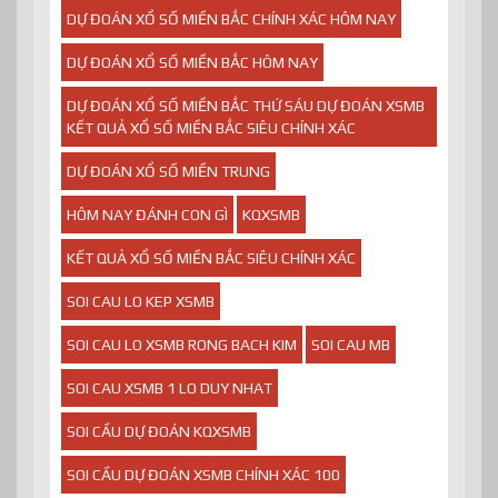
DỰ ĐOÁN XỔ SỐ MIỀN BẮC CHÍNH XÁC HÔM NAY
DỰ ĐOÁN XỔ SỐ MIỀN BẮC HÔM NAY
DỰ ĐOÁN XỔ SỐ MIỀN BẮC THỨ SÁU DỰ ĐOÁN XSMB
KẾT QUẢ XỔ SỐ MIỀN BẮC SIÊU CHÍNH XÁC
DỰ ĐOÁN XỔ SỐ MIỀN TRUNG
HÔM NAY ĐÁNH CON GÌ
KQXSMB
KẾT QUẢ XỔ SỐ MIỀN BẮC SIÊU CHÍNH XÁC
SOI CAU LO KEP XSMB
SOI CAU LO XSMB RONG BACH KIM
SOI CAU MB
SOI CAU XSMB 1 LO DUY NHAT
SOI CẦU DỰ ĐOÁN KQXSMB
SOI CẦU DỰ ĐOÁN XSMB CHÍNH XÁC 100