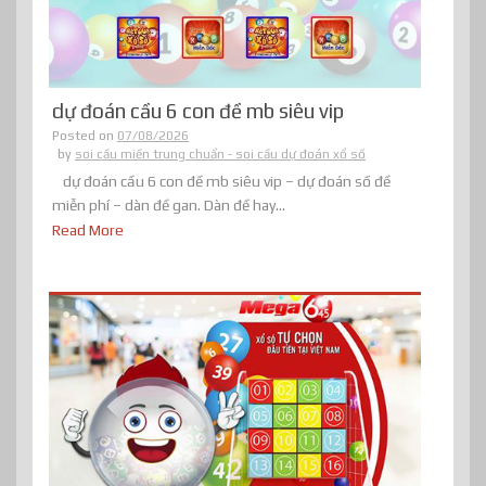
dự đoán cầu 6 con đề mb siêu vip
Posted on
07/08/2026
by
soi cầu miền trung chuẩn - soi cầu dự đoán xổ số
dự đoán cầu 6 con đề mb siêu vip – dự đoán số đề
miễn phí – dàn đề gan. Dàn đề hay...
Read More