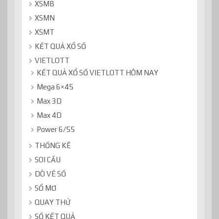
XSMB
XSMN
XSMT
KẾT QUẢ XỔ SỐ
VIETLOTT
KẾT QUẢ XỔ SỐ VIETLOTT HÔM NAY
Mega 6×45
Max 3D
Max 4D
Power 6/55
THỐNG KÊ
SOI CẦU
DÒ VÉ SỐ
SỔ MƠ
QUAY THỬ
SỐ KẾT QUẢ