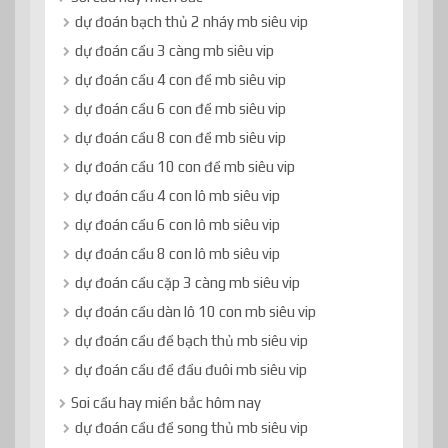
dự đoán bạch thủ 2 nháy mb siêu vip
dự đoán cầu 3 càng mb siêu vip
dự đoán cầu 4 con đề mb siêu vip
dự đoán cầu 6 con đề mb siêu vip
dự đoán cầu 8 con đề mb siêu vip
dự đoán cầu 10 con đề mb siêu vip
dự đoán cầu 4 con lô mb siêu vip
dự đoán cầu 6 con lô mb siêu vip
dự đoán cầu 8 con lô mb siêu vip
dự đoán cầu cặp 3 càng mb siêu vip
dự đoán cầu dàn lô 10 con mb siêu vip
dự đoán cầu đề bạch thủ mb siêu vip
dự đoán cầu đề đầu đuôi mb siêu vip
Soi cầu hay miền bắc hôm nay
dự đoán cầu đề song thủ mb siêu vip