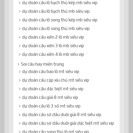
dự đoán cầu lô bạch thủ kép mb siêu vip
dự đoán cầu lô bạch thủ mb siêu vip
dự đoán cầu lô song thủ kép mb siêu vip
dự đoán cầu lô song thủ mb siêu vip
dự đoán cầu xiên 2 lô mb siêu vip
dự đoán cầu xiên 3 lô mb siêu vip
dự đoán cầu xiên 4 lô mb siêu vip
Soi cầu hay miền trung
dự đoán cầu bao lô mt siêu vip
dự đoán cầu cặp xíu chủ mt siêu vip
dự đoán cầu đặc biệt mt siêu vip
dự đoán cầu giải 8 mt siêu vip
dự đoán cầu lô 3 số mt siêu vip
dự đoán cầu sớ đầu đuôi giải 8 mt siêu vip
dự đoán cầu sớ đầu đuôi giải đặc biệt mt siêu vip
dự đoán cầu song thủ lô mt siêu vip