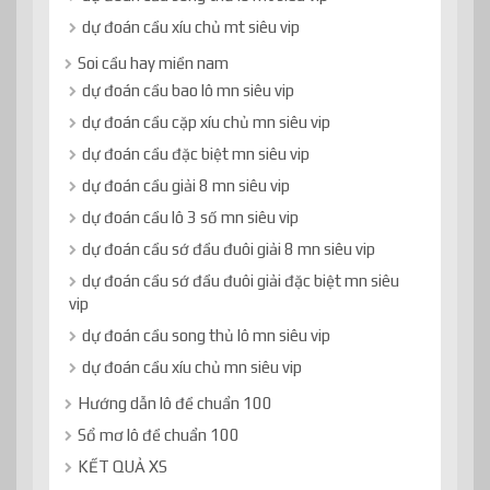
dự đoán cầu xíu chủ mt siêu vip
Soi cầu hay miền nam
dự đoán cầu bao lô mn siêu vip
dự đoán cầu cặp xíu chủ mn siêu vip
dự đoán cầu đặc biệt mn siêu vip
dự đoán cầu giải 8 mn siêu vip
dự đoán cầu lô 3 số mn siêu vip
dự đoán cầu sớ đầu đuôi giải 8 mn siêu vip
dự đoán cầu sớ đầu đuôi giải đặc biệt mn siêu
vip
dự đoán cầu song thủ lô mn siêu vip
dự đoán cầu xíu chủ mn siêu vip
Hướng dẫn lô đề chuẩn 100
Sổ mơ lô đề chuẩn 100
KẾT QUẢ XS