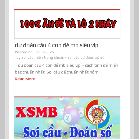
dự đoán cầu 4 con đề mb siêu vip
Posted on
07/08/2026
by
soi cầu miền trung chuẩn - soi cầu dự đoán xổ số
dự đoán cầu 4 con đề mb siêu vip – cách tính đề miền
bắc chuẩn nhất. Soi cầu đề chuẩn nhất hôm...
Read More