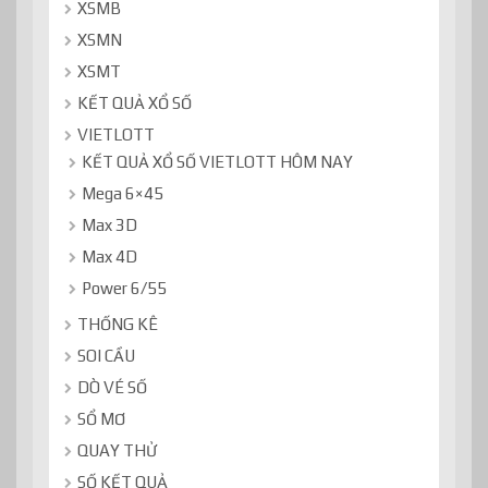
XSMB
XSMN
XSMT
KẾT QUẢ XỔ SỐ
VIETLOTT
KẾT QUẢ XỔ SỐ VIETLOTT HÔM NAY
Mega 6×45
Max 3D
Max 4D
Power 6/55
THỐNG KÊ
SOI CẦU
DÒ VÉ SỐ
SỔ MƠ
QUAY THỬ
SỐ KẾT QUẢ