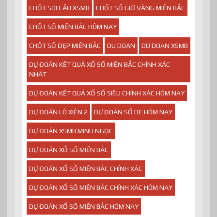
CHỐT SOI CẦU XSMB
CHỐT SỐ GIỜ VÀNG MIỀN BẮC
CHỐT SỐ MIỀN BẮC HÔM NAY
CHỐT SỐ ĐẸP MIỀN BẮC
DU DOAN
DU DOAN XSMB
DỰ ĐOÁN KẾT QUẢ XỔ SỐ MIỀN BẮC CHÍNH XÁC
NHẤT
DỰ ĐOÁN KẾT QUẢ XỔ SỐ SIÊU CHÍNH XÁC HÔM NAY
DỰ ĐOÁN LÔ XIÊN 2
DỰ ĐOÁN SỐ DE HÔM NAY
DỰ ĐOÁN XSMB MINH NGỌC
DỰ ĐOÁN XỔ SỐ MIỀN BẮC
DỰ ĐOÁN XỔ SỐ MIỀN BẮC CHÍNH XÁC
DỰ ĐOÁN XỔ SỐ MIỀN BẮC CHÍNH XÁC HÔM NAY
DỰ ĐOÁN XỔ SỐ MIỀN BẮC HÔM NAY