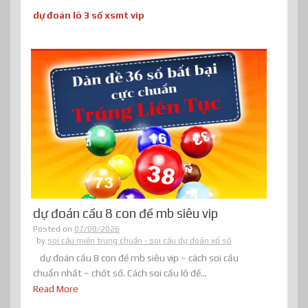
dự đoán lô 3 số xsmt vip
dự đoán cầu 8 con đề mb siêu vip
Posted on
07/08/2026
by
soi cầu miền trung chuẩn - soi cầu dự đoán xổ số
dự đoán cầu 8 con đề mb siêu vip – cách soi cầu
chuẩn nhất – chốt số. Cách soi cầu lô đề...
Read More