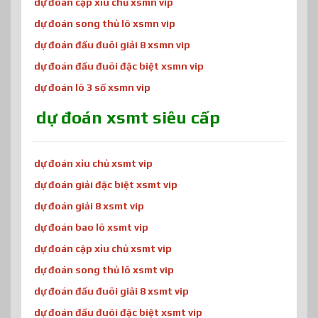
dự đoán cặp xỉu chủ xsmn vip
dự đoán song thủ lô xsmn vip
dự đoán đầu đuôi giải 8 xsmn vip
dự đoán đầu đuôi đặc biệt xsmn vip
dự đoán lô 3 số xsmn vip
dự đoán xsmt siêu cấp
dự đoán xỉu chủ xsmt vip
dự đoán giải đặc biệt xsmt vip
dự đoán giải 8 xsmt vip
dự đoán bao lô xsmt vip
dự đoán cặp xỉu chủ xsmt vip
dự đoán song thủ lô xsmt vip
dự đoán đầu đuôi giải 8 xsmt vip
dự đoán đầu đuôi đặc biệt xsmt vip