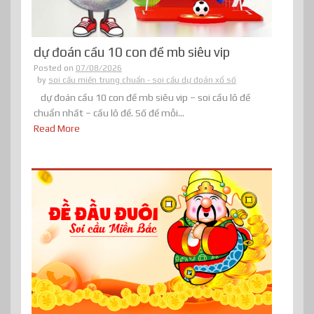
dự đoán cầu 10 con đề mb siêu vip
Posted on
07/08/2026
by
soi cầu miền trung chuẩn - soi cầu dự đoán xổ số
dự đoán cầu 10 con đề mb siêu vip – soi cầu lô đề
chuẩn nhất – cầu lô đề. Số đề mỗi...
Read More