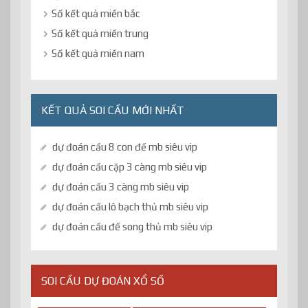
Số kết quả miền bắc
Số kết quả miền trung
Số kết quả miền nam
KẾT QUẢ SOI CẦU MỚI NHẤT
dự đoán cầu 8 con đề mb siêu vip
dự đoán cầu cặp 3 càng mb siêu vip
dự đoán cầu 3 càng mb siêu vip
dự đoán cầu lô bạch thủ mb siêu vip
dự đoán cầu đề song thủ mb siêu vip
SOI CẦU DỰ ĐOÁN XỔ SỐ