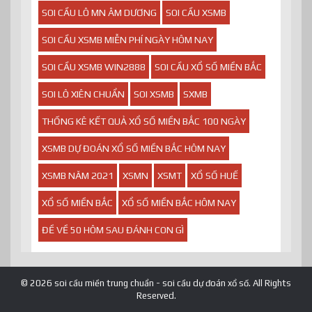
SOI CẦU LÔ MN ÂM DƯƠNG
SOI CẦU XSMB
SOI CẦU XSMB MIỄN PHÍ NGÀY HÔM NAY
SOI CẦU XSMB WIN2888
SOI CẦU XỔ SỐ MIỀN BẮC
SOI LÔ XIÊN CHUẨN
SOI XSMB
SXMB
THỐNG KÊ KẾT QUẢ XỔ SỐ MIỀN BẮC 100 NGÀY
XSMB DỰ ĐOÁN XỔ SỐ MIỀN BẮC HÔM NAY
XSMB NĂM 2021
XSMN
XSMT
XỔ SỐ HUẾ
XỔ SỐ MIỀN BẮC
XỔ SỐ MIỀN BẮC HÔM NAY
ĐỀ VỀ 50 HÔM SAU ĐÁNH CON GÌ
© 2026 soi cầu miền trung chuẩn - soi cầu dự đoán xổ số. All Rights
Reserved.