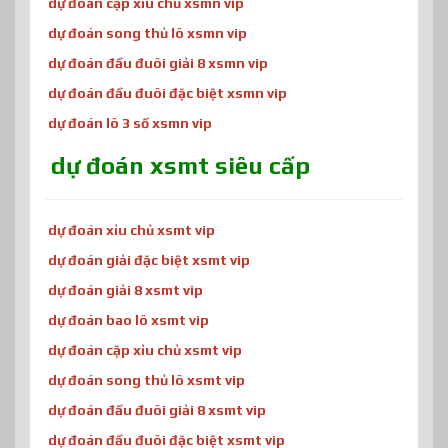
dự đoán cặp xỉu chủ xsmn vip
dự đoán song thủ lô xsmn vip
dự đoán đầu đuôi giải 8 xsmn vip
dự đoán đầu đuôi đặc biệt xsmn vip
dự đoán lô 3 số xsmn vip
dự đoán xsmt siêu cấp
dự đoán xỉu chủ xsmt vip
dự đoán giải đặc biệt xsmt vip
dự đoán giải 8 xsmt vip
dự đoán bao lô xsmt vip
dự đoán cặp xỉu chủ xsmt vip
dự đoán song thủ lô xsmt vip
dự đoán đầu đuôi giải 8 xsmt vip
dự đoán đầu đuôi đặc biệt xsmt vip