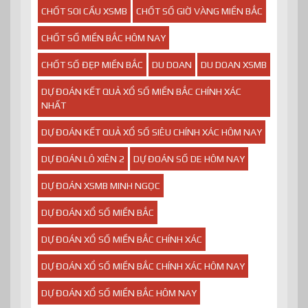
CHỐT SOI CẦU XSMB
CHỐT SỐ GIỜ VÀNG MIỀN BẮC
CHỐT SỐ MIỀN BẮC HÔM NAY
CHỐT SỐ ĐẸP MIỀN BẮC
DU DOAN
DU DOAN XSMB
DỰ ĐOÁN KẾT QUẢ XỔ SỐ MIỀN BẮC CHÍNH XÁC
NHẤT
DỰ ĐOÁN KẾT QUẢ XỔ SỐ SIÊU CHÍNH XÁC HÔM NAY
DỰ ĐOÁN LÔ XIÊN 2
DỰ ĐOÁN SỐ DE HÔM NAY
DỰ ĐOÁN XSMB MINH NGỌC
DỰ ĐOÁN XỔ SỐ MIỀN BẮC
DỰ ĐOÁN XỔ SỐ MIỀN BẮC CHÍNH XÁC
DỰ ĐOÁN XỔ SỐ MIỀN BẮC CHÍNH XÁC HÔM NAY
DỰ ĐOÁN XỔ SỐ MIỀN BẮC HÔM NAY