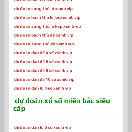
dự đoán song thủ lô xsmb vip
dự đoán bạch thủ lô kép xsmb vip
dự đoán song thủ lô kép xsmb vip
dự đoán bạch thủ đề xsmb vip
dự đoán song thủ đề xsmb vip
dự đoán dàn đề 4 số xsmb vip
dự đoán dàn đề 6 số xsmb vip
dự đoán dàn đề 8 số xsmb vip
dự đoán dàn đề 10 số xsmb vip
dự đoán dàn lô 4 số xsmb vip
dự đoán xổ số miền bắc siêu
cấp
dự đoán dàn lô 6 số xsmb vip