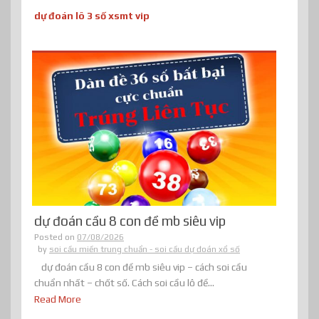
dự đoán lô 3 số xsmt vip
dự đoán cầu 8 con đề mb siêu vip
Posted on
07/08/2026
by
soi cầu miền trung chuẩn - soi cầu dự đoán xổ số
dự đoán cầu 8 con đề mb siêu vip – cách soi cầu
chuẩn nhất – chốt số. Cách soi cầu lô đề...
Read More