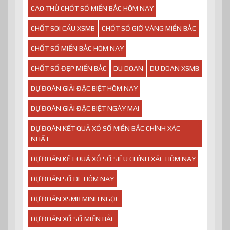
CAO THỦ CHỐT SỐ MIỀN BẮC HÔM NAY
CHỐT SOI CẦU XSMB
CHỐT SỐ GIỜ VÀNG MIỀN BẮC
CHỐT SỐ MIỀN BẮC HÔM NAY
CHỐT SỐ ĐẸP MIỀN BẮC
DU DOAN
DU DOAN XSMB
DỰ ĐOÁN GIẢI ĐẶC BIỆT HÔM NAY
DỰ ĐOÁN GIẢI ĐẶC BIỆT NGÀY MAI
DỰ ĐOÁN KẾT QUẢ XỔ SỐ MIỀN BẮC CHÍNH XÁC
NHẤT
DỰ ĐOÁN KẾT QUẢ XỔ SỐ SIÊU CHÍNH XÁC HÔM NAY
DỰ ĐOÁN SỐ DE HÔM NAY
DỰ ĐOÁN XSMB MINH NGỌC
DỰ ĐOÁN XỔ SỐ MIỀN BẮC