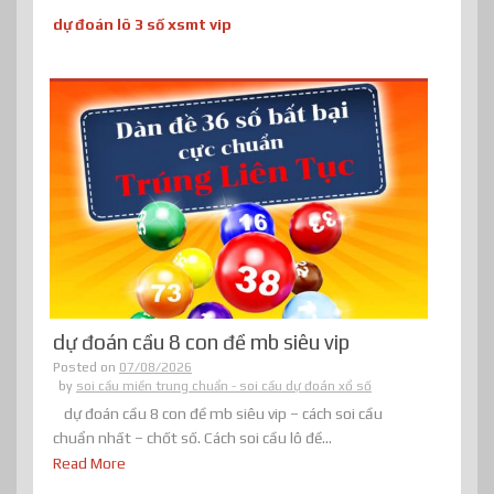
dự đoán lô 3 số xsmt vip
dự đoán cầu 8 con đề mb siêu vip
Posted on
07/08/2026
by
soi cầu miền trung chuẩn - soi cầu dự đoán xổ số
dự đoán cầu 8 con đề mb siêu vip – cách soi cầu
chuẩn nhất – chốt số. Cách soi cầu lô đề...
Read More