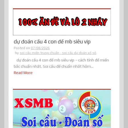
dự đoán cầu 4 con đề mb siêu vip
Posted on
07/08/2026
by
soi cầu miền trung chuẩn - soi cầu dự đoán xổ số
dự đoán cầu 4 con đề mb siêu vip – cách tính đề miền
bắc chuẩn nhất. Soi cầu đề chuẩn nhất hôm...
Read More