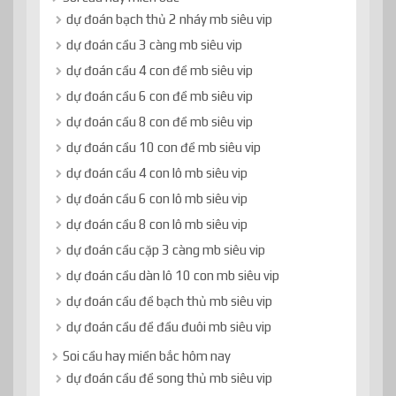
dự đoán bạch thủ 2 nháy mb siêu vip
dự đoán cầu 3 càng mb siêu vip
dự đoán cầu 4 con đề mb siêu vip
dự đoán cầu 6 con đề mb siêu vip
dự đoán cầu 8 con đề mb siêu vip
dự đoán cầu 10 con đề mb siêu vip
dự đoán cầu 4 con lô mb siêu vip
dự đoán cầu 6 con lô mb siêu vip
dự đoán cầu 8 con lô mb siêu vip
dự đoán cầu cặp 3 càng mb siêu vip
dự đoán cầu dàn lô 10 con mb siêu vip
dự đoán cầu đề bạch thủ mb siêu vip
dự đoán cầu đề đầu đuôi mb siêu vip
Soi cầu hay miền bắc hôm nay
dự đoán cầu đề song thủ mb siêu vip