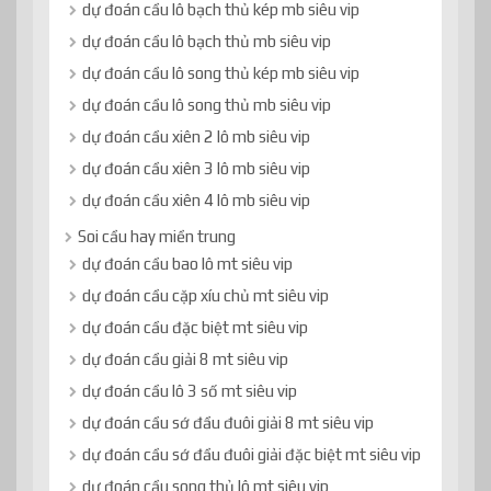
dự đoán cầu lô bạch thủ kép mb siêu vip
dự đoán cầu lô bạch thủ mb siêu vip
dự đoán cầu lô song thủ kép mb siêu vip
dự đoán cầu lô song thủ mb siêu vip
dự đoán cầu xiên 2 lô mb siêu vip
dự đoán cầu xiên 3 lô mb siêu vip
dự đoán cầu xiên 4 lô mb siêu vip
Soi cầu hay miền trung
dự đoán cầu bao lô mt siêu vip
dự đoán cầu cặp xíu chủ mt siêu vip
dự đoán cầu đặc biệt mt siêu vip
dự đoán cầu giải 8 mt siêu vip
dự đoán cầu lô 3 số mt siêu vip
dự đoán cầu sớ đầu đuôi giải 8 mt siêu vip
dự đoán cầu sớ đầu đuôi giải đặc biệt mt siêu vip
dự đoán cầu song thủ lô mt siêu vip