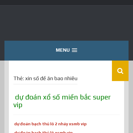
Skip
to
content
MENU
Thẻ:
xin số đề ăn bao nhiêu
dự đoán xổ số miền bắc super
vip
dự đoán bạch thủ lô 2 nháy xsmb vip
dự đoán bạch thủ lô xsmb vip