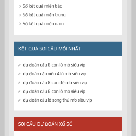
Số kết quả miền bắc
Số kết quả miền trung
Số kết quả miền nam
KẾT QUẢ SOI CẦU MỚI NHẤT
dự đoán cầu 8 con lô mb siêu vip
dự đoán cầu xiên 4 lô mb siêu vip
dự đoán cầu 8 con đề mb siêu vip
dự đoán cầu 6 con lô mb siêu vip
dự đoán cầu lô song thủ mb siêu vip
SOI CẦU DỰ ĐOÁN XỔ SỐ