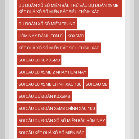
DỰ ĐOÁN XỔ SỐ MIỀN BẮC THỨ SÁU DỰ ĐOÁN XSMB
KẾT QUẢ XỔ SỐ MIỀN BẮC SIÊU CHÍNH XÁC
DỰ ĐOÁN XỔ SỐ MIỀN TRUNG
HÔM NAY ĐÁNH CON GÌ
KQXSMB
KẾT QUẢ XỔ SỐ MIỀN BẮC SIÊU CHÍNH XÁC
SOI CAU LO KEP XSMB
SOI CAU LO XSMB 2 NHAY HOM NAY
SOI CAU LO XSMB CHINH XAC 100
SOI CAU MB
SOI CẦU DỰ ĐOÁN KQXSMB
SOI CẦU DỰ ĐOÁN XSMB CHÍNH XÁC 100
SOI CẦU DỰ ĐOÁN XỔ SỐ MIỀN BẮC HÔM NAY
SOI CẦU KẾT QUẢ XỔ SỐ MIỀN BẮC