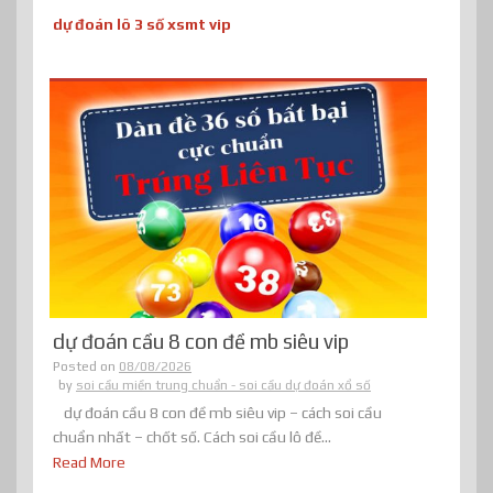
dự đoán lô 3 số xsmt vip
dự đoán cầu 8 con đề mb siêu vip
Posted on
08/08/2026
by
soi cầu miền trung chuẩn - soi cầu dự đoán xổ số
dự đoán cầu 8 con đề mb siêu vip – cách soi cầu
chuẩn nhất – chốt số. Cách soi cầu lô đề...
Read More