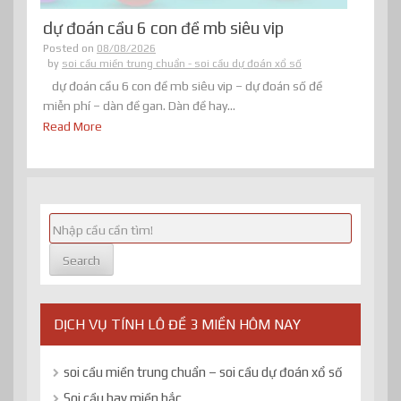
dự đoán cầu 6 con đề mb siêu vip
Posted on
08/08/2026
by
soi cầu miền trung chuẩn - soi cầu dự đoán xổ số
dự đoán cầu 6 con đề mb siêu vip – dự đoán số đề
miễn phí – dàn đề gan. Dàn đề hay...
Read More
Search
DỊCH VỤ TÍNH LÔ ĐỀ 3 MIỀN HÔM NAY
soi cầu miền trung chuẩn – soi cầu dự đoán xổ số
Soi cầu hay miền bắc