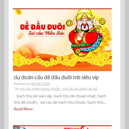
dự đoán cầu đề đầu đuôi mb siêu vip
Posted on
08/08/2026
by
soi cầu miền trung chuẩn - soi cầu dự đoán xổ số
bach thu de sieu vip, bach thu de chuan nhat, bạch
thủ đề chuẩn , soi cau de bach thu chuan, bạch thủ...
Read More