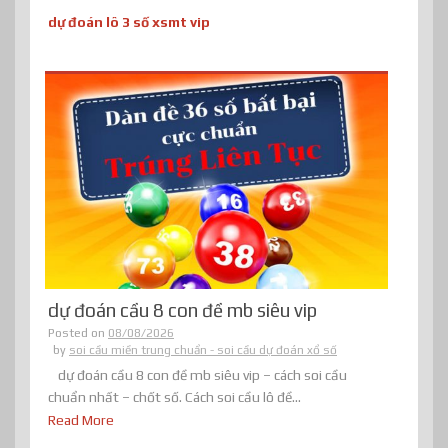
dự đoán lô 3 số xsmt vip
dự đoán cầu 8 con đề mb siêu vip
Posted on
08/08/2026
by
soi cầu miền trung chuẩn - soi cầu dự đoán xổ số
dự đoán cầu 8 con đề mb siêu vip – cách soi cầu
chuẩn nhất – chốt số. Cách soi cầu lô đề...
Read More