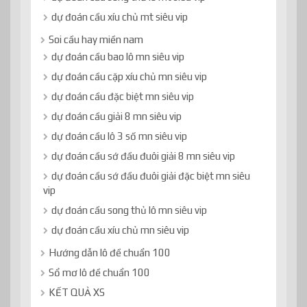
dự đoán cầu xíu chủ mt siêu vip
Soi cầu hay miền nam
dự đoán cầu bao lô mn siêu vip
dự đoán cầu cặp xíu chủ mn siêu vip
dự đoán cầu đặc biệt mn siêu vip
dự đoán cầu giải 8 mn siêu vip
dự đoán cầu lô 3 số mn siêu vip
dự đoán cầu sớ đầu đuôi giải 8 mn siêu vip
dự đoán cầu sớ đầu đuôi giải đặc biệt mn siêu
vip
dự đoán cầu song thủ lô mn siêu vip
dự đoán cầu xíu chủ mn siêu vip
Hướng dẫn lô đề chuẩn 100
Sổ mơ lô đề chuẩn 100
KẾT QUẢ XS