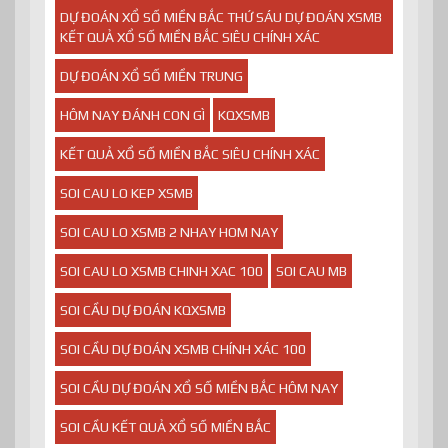
DỰ ĐOÁN XỔ SỐ MIỀN BẮC THỨ SÁU DỰ ĐOÁN XSMB
KẾT QUẢ XỔ SỐ MIỀN BẮC SIÊU CHÍNH XÁC
DỰ ĐOÁN XỔ SỐ MIỀN TRUNG
HÔM NAY ĐÁNH CON GÌ
KQXSMB
KẾT QUẢ XỔ SỐ MIỀN BẮC SIÊU CHÍNH XÁC
SOI CAU LO KEP XSMB
SOI CAU LO XSMB 2 NHAY HOM NAY
SOI CAU LO XSMB CHINH XAC 100
SOI CAU MB
SOI CẦU DỰ ĐOÁN KQXSMB
SOI CẦU DỰ ĐOÁN XSMB CHÍNH XÁC 100
SOI CẦU DỰ ĐOÁN XỔ SỐ MIỀN BẮC HÔM NAY
SOI CẦU KẾT QUẢ XỔ SỐ MIỀN BẮC