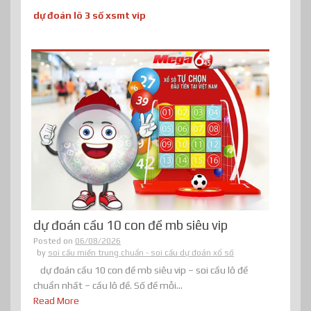
dự đoán lô 3 số xsmt vip
dự đoán cầu 10 con đề mb siêu vip
Posted on
06/08/2026
by
soi cầu miền trung chuẩn - soi cầu dự đoán xổ số
dự đoán cầu 10 con đề mb siêu vip – soi cầu lô đề
chuẩn nhất – cầu lô đề. Số đề mỗi...
Read More