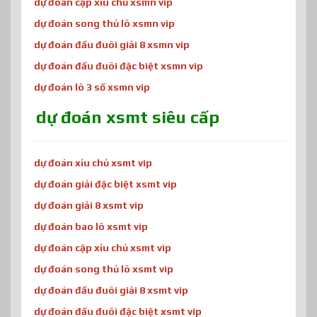
dự đoán cặp xỉu chủ xsmn vip
dự đoán song thủ lô xsmn vip
dự đoán đầu đuôi giải 8 xsmn vip
dự đoán đầu đuôi đặc biệt xsmn vip
dự đoán lô 3 số xsmn vip
dự đoán xsmt siêu cấp
dự đoán xỉu chủ xsmt vip
dự đoán giải đặc biệt xsmt vip
dự đoán giải 8 xsmt vip
dự đoán bao lô xsmt vip
dự đoán cặp xỉu chủ xsmt vip
dự đoán song thủ lô xsmt vip
dự đoán đầu đuôi giải 8 xsmt vip
dự đoán đầu đuôi đặc biệt xsmt vip