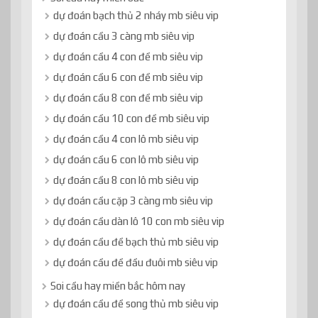
dự đoán bạch thủ 2 nháy mb siêu vip
dự đoán cầu 3 càng mb siêu vip
dự đoán cầu 4 con đề mb siêu vip
dự đoán cầu 6 con đề mb siêu vip
dự đoán cầu 8 con đề mb siêu vip
dự đoán cầu 10 con đề mb siêu vip
dự đoán cầu 4 con lô mb siêu vip
dự đoán cầu 6 con lô mb siêu vip
dự đoán cầu 8 con lô mb siêu vip
dự đoán cầu cặp 3 càng mb siêu vip
dự đoán cầu dàn lô 10 con mb siêu vip
dự đoán cầu đề bạch thủ mb siêu vip
dự đoán cầu đề đầu đuôi mb siêu vip
Soi cầu hay miền bắc hôm nay
dự đoán cầu đề song thủ mb siêu vip