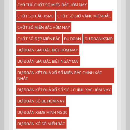
CAO THỦ CHỐT SỐ MIỀN BẮC HÔM NAY
CHỐT SOI CẦU XSMB
CHỐT SỐ GIỜ VÀNG MIỀN BẮC
CHỐT SỐ MIỀN BẮC HÔM NAY
CHỐT SỐ ĐẸP MIỀN BẮC
DU DOAN
DU DOAN XSMB
DỰ ĐOÁN GIẢI ĐẶC BIỆT HÔM NAY
DỰ ĐOÁN GIẢI ĐẶC BIỆT NGÀY MAI
DỰ ĐOÁN KẾT QUẢ XỔ SỐ MIỀN BẮC CHÍNH XÁC
NHẤT
DỰ ĐOÁN KẾT QUẢ XỔ SỐ SIÊU CHÍNH XÁC HÔM NAY
DỰ ĐOÁN SỐ DE HÔM NAY
DỰ ĐOÁN XSMB MINH NGỌC
DỰ ĐOÁN XỔ SỐ MIỀN BẮC