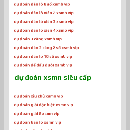
dự đoán dàn lô 8 số xsmb vip
dự đoán dàn lô xiên 2 xsmb vip
dự đoán dàn lô xiên 3 xsmb vip
dự đoán dàn lô xiên 4 xsmb vip
dự đoán 3 càng xsmb vip
dự đoán dàn 3 càng 2 số xsmb vip
dự đoán dàn lô 10 số xsmb vip
dự đoán đề đầu đuôi xsmb vip
dự đoán xsmn siêu cấp
dự đoán xỉu chủ xsmn vip
dự đoán giải đặc biệt xsmn vip
dự đoán giải 8 xsmn vip
dự đoán bao lô xsmn vip