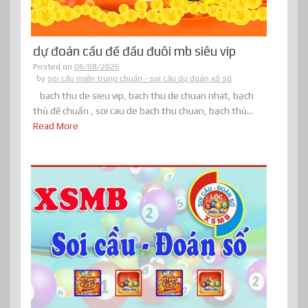
dự đoán cầu đề đầu đuôi mb siêu vip
Posted on
06/08/2026
by
soi cầu miền trung chuẩn - soi cầu dự đoán xổ số
bach thu de sieu vip, bach thu de chuan nhat, bạch
thủ đề chuẩn , soi cau de bach thu chuan, bạch thủ...
Read More