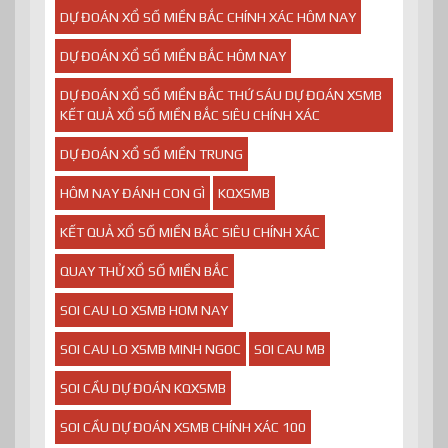
DỰ ĐOÁN XỔ SỐ MIỀN BẮC CHÍNH XÁC HÔM NAY
DỰ ĐOÁN XỔ SỐ MIỀN BẮC HÔM NAY
DỰ ĐOÁN XỔ SỐ MIỀN BẮC THỨ SÁU DỰ ĐOÁN XSMB
KẾT QUẢ XỔ SỐ MIỀN BẮC SIÊU CHÍNH XÁC
DỰ ĐOÁN XỔ SỐ MIỀN TRUNG
HÔM NAY ĐÁNH CON GÌ
KQXSMB
KẾT QUẢ XỔ SỐ MIỀN BẮC SIÊU CHÍNH XÁC
QUAY THỬ XỔ SỐ MIỀN BẮC
SOI CAU LO XSMB HOM NAY
SOI CAU LO XSMB MINH NGOC
SOI CAU MB
SOI CẦU DỰ ĐOÁN KQXSMB
SOI CẦU DỰ ĐOÁN XSMB CHÍNH XÁC 100