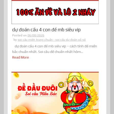
dự đoán cầu 4 con đề mb siêu vip
Posted on
06/08/2026
by
soi cầu miền trung chuẩn - soi cầu dự đoán xổ số
dự đoán cầu 4 con đề mb siêu vip – cách tính đề miền
bắc chuẩn nhất. Soi cầu đề chuẩn nhất hôm...
Read More