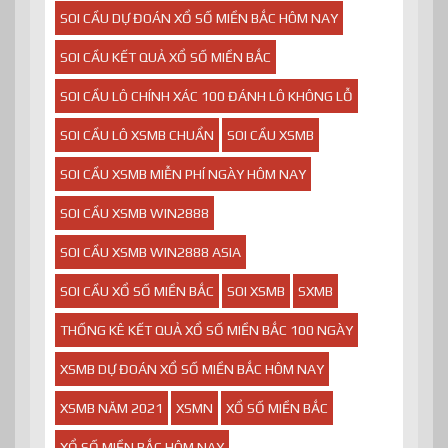
SOI CẦU DỰ ĐOÁN XỔ SỐ MIỀN BẮC HÔM NAY
SOI CẦU KẾT QUẢ XỔ SỐ MIỀN BẮC
SOI CẦU LÔ CHÍNH XÁC 100 ĐÁNH LÔ KHÔNG LỖ
SOI CẦU LÔ XSMB CHUẨN
SOI CẦU XSMB
SOI CẦU XSMB MIỄN PHÍ NGÀY HÔM NAY
SOI CẦU XSMB WIN2888
SOI CẦU XSMB WIN2888 ASIA
SOI CẦU XỔ SỐ MIỀN BẮC
SOI XSMB
SXMB
THỐNG KÊ KẾT QUẢ XỔ SỐ MIỀN BẮC 100 NGÀY
XSMB DỰ ĐOÁN XỔ SỐ MIỀN BẮC HÔM NAY
XSMB NĂM 2021
XSMN
XỔ SỐ MIỀN BẮC
XỔ SỐ MIỀN BẮC HÔM NAY