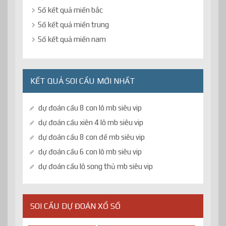
Số kết quả miền bắc
Số kết quả miền trung
Số kết quả miền nam
KẾT QUẢ SOI CẦU MỚI NHẤT
dự đoán cầu 8 con lô mb siêu vip
dự đoán cầu xiên 4 lô mb siêu vip
dự đoán cầu 8 con đề mb siêu vip
dự đoán cầu 6 con lô mb siêu vip
dự đoán cầu lô song thủ mb siêu vip
SOI CẦU DỰ ĐOÁN XỔ SỐ