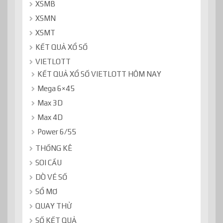
XSMB
XSMN
XSMT
KẾT QUẢ XỔ SỐ
VIETLOTT
KẾT QUẢ XỔ SỐ VIETLOTT HÔM NAY
Mega 6×45
Max 3D
Max 4D
Power 6/55
THỐNG KÊ
SOI CẦU
DÒ VÉ SỐ
SỔ MƠ
QUAY THỬ
SỐ KẾT QUẢ