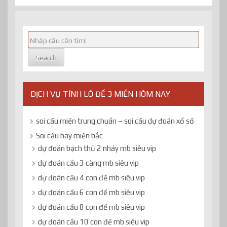
Search
DỊCH VỤ TÍNH LÔ ĐỀ 3 MIỀN HÔM NAY
soi cầu miền trung chuẩn – soi cầu dự đoán xổ số
Soi cầu hay miền bắc
dự đoán bạch thủ 2 nháy mb siêu vip
dự đoán cầu 3 càng mb siêu vip
dự đoán cầu 4 con đề mb siêu vip
dự đoán cầu 6 con đề mb siêu vip
dự đoán cầu 8 con đề mb siêu vip
dự đoán cầu 10 con đề mb siêu vip