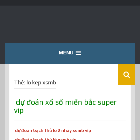
Skip
to
content
MENU
Thẻ:
lo kep xsmb
dự đoán xổ số miền bắc super
vip
dự đoán bạch thủ lô 2 nháy xsmb vip
dự đoán bạch thủ lô xsmb vip