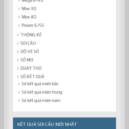
Mega 6×45
Max 3D
Max 4D
Power 6/55
THỐNG KÊ
SOI CẦU
DÒ VÉ SỐ
SỔ MƠ
QUAY THỬ
SỐ KẾT QUẢ
Số kết quả miền bắc
Số kết quả miền trung
Số kết quả miền nam
KẾT QUẢ SOI CẦU MỚI NHẤT