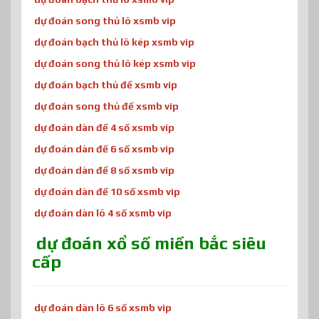
dự đoán song thủ lô xsmb vip
dự đoán bạch thủ lô kép xsmb vip
dự đoán song thủ lô kép xsmb vip
dự đoán bạch thủ đề xsmb vip
dự đoán song thủ đề xsmb vip
dự đoán dàn đề 4 số xsmb vip
dự đoán dàn đề 6 số xsmb vip
dự đoán dàn đề 8 số xsmb vip
dự đoán dàn đề 10 số xsmb vip
dự đoán dàn lô 4 số xsmb vip
dự đoán xổ số miền bắc siêu
cấp
dự đoán dàn lô 6 số xsmb vip