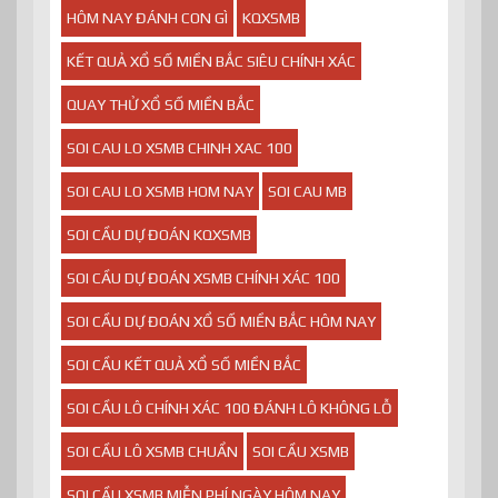
HÔM NAY ĐÁNH CON GÌ
KQXSMB
KẾT QUẢ XỔ SỐ MIỀN BẮC SIÊU CHÍNH XÁC
QUAY THỬ XỔ SỐ MIỀN BẮC
SOI CAU LO XSMB CHINH XAC 100
SOI CAU LO XSMB HOM NAY
SOI CAU MB
SOI CẦU DỰ ĐOÁN KQXSMB
SOI CẦU DỰ ĐOÁN XSMB CHÍNH XÁC 100
SOI CẦU DỰ ĐOÁN XỔ SỐ MIỀN BẮC HÔM NAY
SOI CẦU KẾT QUẢ XỔ SỐ MIỀN BẮC
SOI CẦU LÔ CHÍNH XÁC 100 ĐÁNH LÔ KHÔNG LỖ
SOI CẦU LÔ XSMB CHUẨN
SOI CẦU XSMB
SOI CẦU XSMB MIỄN PHÍ NGÀY HÔM NAY