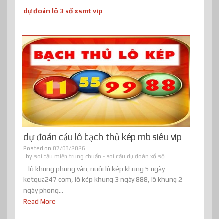
dự đoán lô 3 số xsmt vip
dự đoán cầu lô bạch thủ kép mb siêu vip
Posted on
07/08/2026
by
soi cầu miền trung chuẩn - soi cầu dự đoán xổ số
lô khung phong vân, nuôi lô kép khung 5 ngày
ketqua247 com, lô kép khung 3 ngày 888, lô khung 2
ngày phong...
Read More