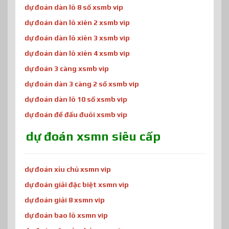
dự đoán dàn lô 8 số xsmb vip
dự đoán dàn lô xiên 2 xsmb vip
dự đoán dàn lô xiên 3 xsmb vip
dự đoán dàn lô xiên 4 xsmb vip
dự đoán 3 càng xsmb vip
dự đoán dàn 3 càng 2 số xsmb vip
dự đoán dàn lô 10 số xsmb vip
dự đoán đề đầu đuôi xsmb vip
dự đoán xsmn siêu cấp
dự đoán xỉu chủ xsmn vip
dự đoán giải đặc biệt xsmn vip
dự đoán giải 8 xsmn vip
dự đoán bao lô xsmn vip