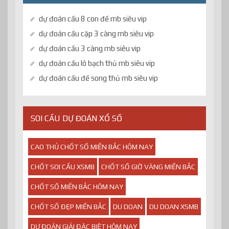
dự đoán cầu 8 con đề mb siêu vip
dự đoán cầu cặp 3 càng mb siêu vip
dự đoán cầu 3 càng mb siêu vip
dự đoán cầu lô bạch thủ mb siêu vip
dự đoán cầu đề song thủ mb siêu vip
SOI CẦU DỰ ĐOÁN XỔ SỐ
CAO THỦ CHỐT SỐ MIỀN BẮC HÔM NAY
CHỐT SOI CẦU XSMB
CHỐT SỐ GIỜ VÀNG MIỀN BẮC
CHỐT SỐ MIỀN BẮC HÔM NAY
CHỐT SỐ ĐẸP MIỀN BẮC
DU DOAN
DU DOAN XSMB
DỰ ĐOÁN GIẢI ĐẶC BIỆT HÔM NAY