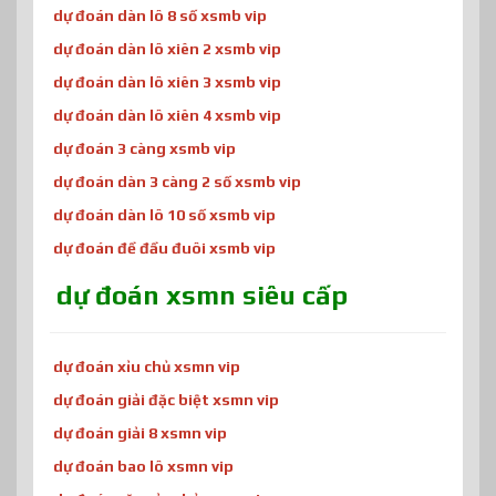
dự đoán dàn lô 8 số xsmb vip
dự đoán dàn lô xiên 2 xsmb vip
dự đoán dàn lô xiên 3 xsmb vip
dự đoán dàn lô xiên 4 xsmb vip
dự đoán 3 càng xsmb vip
dự đoán dàn 3 càng 2 số xsmb vip
dự đoán dàn lô 10 số xsmb vip
dự đoán đề đầu đuôi xsmb vip
dự đoán xsmn siêu cấp
dự đoán xỉu chủ xsmn vip
dự đoán giải đặc biệt xsmn vip
dự đoán giải 8 xsmn vip
dự đoán bao lô xsmn vip