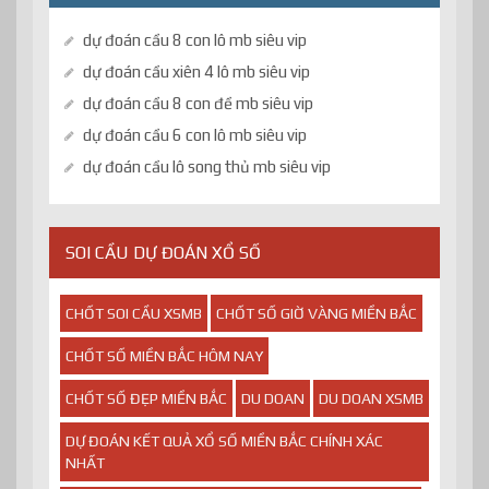
dự đoán cầu 8 con lô mb siêu vip
dự đoán cầu xiên 4 lô mb siêu vip
dự đoán cầu 8 con đề mb siêu vip
dự đoán cầu 6 con lô mb siêu vip
dự đoán cầu lô song thủ mb siêu vip
SOI CẦU DỰ ĐOÁN XỔ SỐ
CHỐT SOI CẦU XSMB
CHỐT SỐ GIỜ VÀNG MIỀN BẮC
CHỐT SỐ MIỀN BẮC HÔM NAY
CHỐT SỐ ĐẸP MIỀN BẮC
DU DOAN
DU DOAN XSMB
DỰ ĐOÁN KẾT QUẢ XỔ SỐ MIỀN BẮC CHÍNH XÁC
NHẤT