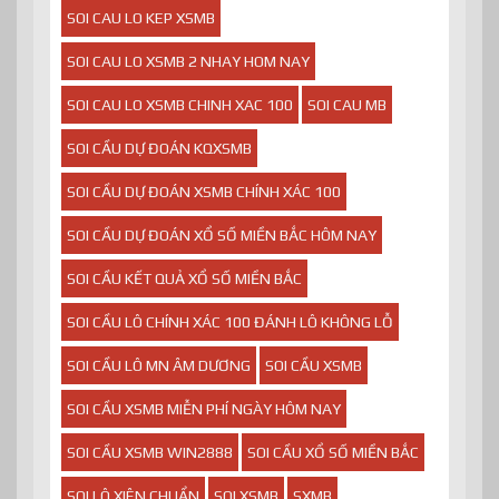
SOI CAU LO KEP XSMB
SOI CAU LO XSMB 2 NHAY HOM NAY
SOI CAU LO XSMB CHINH XAC 100
SOI CAU MB
SOI CẦU DỰ ĐOÁN KQXSMB
SOI CẦU DỰ ĐOÁN XSMB CHÍNH XÁC 100
SOI CẦU DỰ ĐOÁN XỔ SỐ MIỀN BẮC HÔM NAY
SOI CẦU KẾT QUẢ XỔ SỐ MIỀN BẮC
SOI CẦU LÔ CHÍNH XÁC 100 ĐÁNH LÔ KHÔNG LỖ
SOI CẦU LÔ MN ÂM DƯƠNG
SOI CẦU XSMB
SOI CẦU XSMB MIỄN PHÍ NGÀY HÔM NAY
SOI CẦU XSMB WIN2888
SOI CẦU XỔ SỐ MIỀN BẮC
SOI LÔ XIÊN CHUẨN
SOI XSMB
SXMB