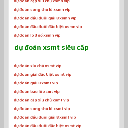
dự đoán cặp xỉu chủ xsmn vip
dự đoán song thủ lô xsmn vip
dự đoán đầu đuôi giải 8 xsmn vip
dự đoán đầu đuôi đặc biệt xsmn vip
dự đoán lô 3 số xsmn vip
dự đoán xsmt siêu cấp
dự đoán xỉu chủ xsmt vip
dự đoán giải đặc biệt xsmt vip
dự đoán giải 8 xsmt vip
dự đoán bao lô xsmt vip
dự đoán cặp xỉu chủ xsmt vip
dự đoán song thủ lô xsmt vip
dự đoán đầu đuôi giải 8 xsmt vip
dự đoán đầu đuôi đặc biệt xsmt vip