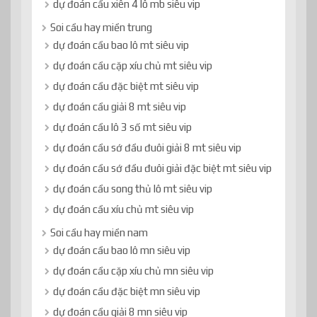
dự đoán cầu xiên 4 lô mb siêu vip
Soi cầu hay miền trung
dự đoán cầu bao lô mt siêu vip
dự đoán cầu cặp xíu chủ mt siêu vip
dự đoán cầu đặc biệt mt siêu vip
dự đoán cầu giải 8 mt siêu vip
dự đoán cầu lô 3 số mt siêu vip
dự đoán cầu sớ đầu đuôi giải 8 mt siêu vip
dự đoán cầu sớ đầu đuôi giải đặc biệt mt siêu vip
dự đoán cầu song thủ lô mt siêu vip
dự đoán cầu xíu chủ mt siêu vip
Soi cầu hay miền nam
dự đoán cầu bao lô mn siêu vip
dự đoán cầu cặp xíu chủ mn siêu vip
dự đoán cầu đặc biệt mn siêu vip
dự đoán cầu giải 8 mn siêu vip