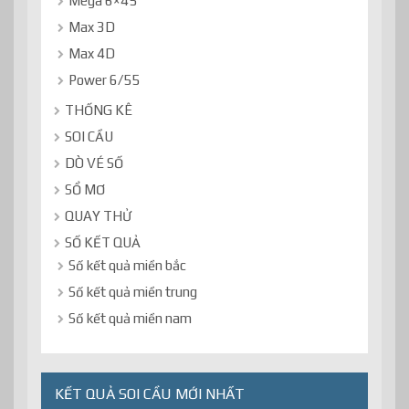
Mega 6×45
Max 3D
Max 4D
Power 6/55
THỐNG KÊ
SOI CẦU
DÒ VÉ SỐ
SỔ MƠ
QUAY THỬ
SỐ KẾT QUẢ
Số kết quả miền bắc
Số kết quả miền trung
Số kết quả miền nam
KẾT QUẢ SOI CẦU MỚI NHẤT