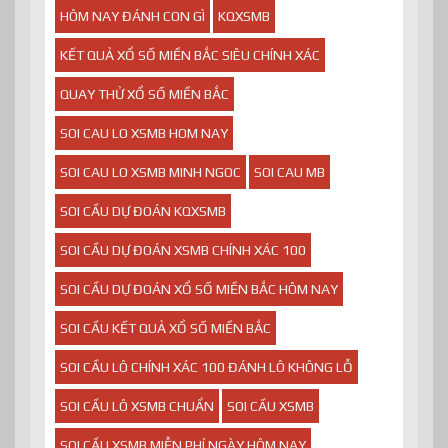
HÔM NAY ĐÁNH CON GÌ
KQXSMB
KẾT QUẢ XỔ SỐ MIỀN BẮC SIÊU CHÍNH XÁC
QUAY THỬ XỔ SỐ MIỀN BẮC
SOI CAU LO XSMB HOM NAY
SOI CAU LO XSMB MINH NGOC
SOI CAU MB
SOI CẦU DỰ ĐOÁN KQXSMB
SOI CẦU DỰ ĐOÁN XSMB CHÍNH XÁC 100
SOI CẦU DỰ ĐOÁN XỔ SỐ MIỀN BẮC HÔM NAY
SOI CẦU KẾT QUẢ XỔ SỐ MIỀN BẮC
SOI CẦU LÔ CHÍNH XÁC 100 ĐÁNH LÔ KHÔNG LỖ
SOI CẦU LÔ XSMB CHUẨN
SOI CẦU XSMB
SOI CẦU XSMB MIỄN PHÍ NGÀY HÔM NAY