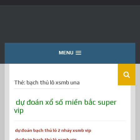
Skip
to
content
MENU
Thẻ:
bạch thủ lô xsmb una
dự đoán xổ số miền bắc super
vip
dự đoán bạch thủ lô 2 nháy xsmb vip
dự đoán bạch thủ lô xsmb vip