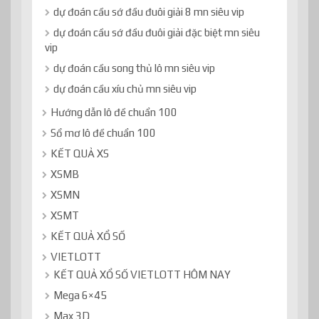
dự đoán cầu sớ đầu đuôi giải 8 mn siêu vip
dự đoán cầu sớ đầu đuôi giải đặc biệt mn siêu
vip
dự đoán cầu song thủ lô mn siêu vip
dự đoán cầu xíu chủ mn siêu vip
Hướng dẫn lô đề chuẩn 100
Sổ mơ lô đề chuẩn 100
KẾT QUẢ XS
XSMB
XSMN
XSMT
KẾT QUẢ XỔ SỐ
VIETLOTT
KẾT QUẢ XỔ SỐ VIETLOTT HÔM NAY
Mega 6×45
Max 3D