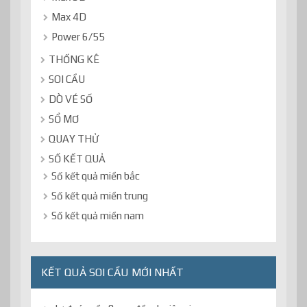
Max 4D
Power 6/55
THỐNG KÊ
SOI CẦU
DÒ VÉ SỐ
SỔ MƠ
QUAY THỬ
SỐ KẾT QUẢ
Số kết quả miền bắc
Số kết quả miền trung
Số kết quả miền nam
KẾT QUẢ SOI CẦU MỚI NHẤT