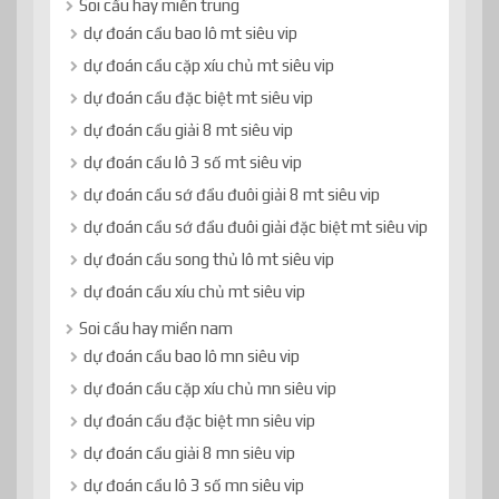
Soi cầu hay miền trung
dự đoán cầu bao lô mt siêu vip
dự đoán cầu cặp xíu chủ mt siêu vip
dự đoán cầu đặc biệt mt siêu vip
dự đoán cầu giải 8 mt siêu vip
dự đoán cầu lô 3 số mt siêu vip
dự đoán cầu sớ đầu đuôi giải 8 mt siêu vip
dự đoán cầu sớ đầu đuôi giải đặc biệt mt siêu vip
dự đoán cầu song thủ lô mt siêu vip
dự đoán cầu xíu chủ mt siêu vip
Soi cầu hay miền nam
dự đoán cầu bao lô mn siêu vip
dự đoán cầu cặp xíu chủ mn siêu vip
dự đoán cầu đặc biệt mn siêu vip
dự đoán cầu giải 8 mn siêu vip
dự đoán cầu lô 3 số mn siêu vip