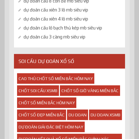
dự đoán cầu 8 con đề mb siêu vip
dự đoán cầu xiên 3 lô mb siêu vip
dự đoán cầu xiên 4 lô mb siêu vip
dự đoán cầu lô bạch thủ kép mb siêu vip
dự đoán cầu 3 càng mb siêu vip
SOI CẦU DỰ ĐOÁN XỔ SỐ
CAO THỦ CHỐT SỐ MIỀN BẮC HÔM NAY
CHỐT SOI CẦU XSMB
CHỐT SỐ GIỜ VÀNG MIỀN BẮC
CHỐT SỐ MIỀN BẮC HÔM NAY
CHỐT SỐ ĐẸP MIỀN BẮC
DU DOAN
DU DOAN XSMB
DỰ ĐOÁN GIẢI ĐẶC BIỆT HÔM NAY
DỰ ĐOÁN KẾT QUẢ XỔ SỐ MIỀN BẮC CHÍNH XÁC