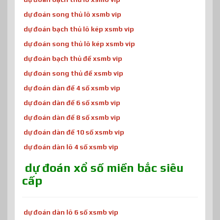
dự đoán song thủ lô xsmb vip
dự đoán bạch thủ lô kép xsmb vip
dự đoán song thủ lô kép xsmb vip
dự đoán bạch thủ đề xsmb vip
dự đoán song thủ đề xsmb vip
dự đoán dàn đề 4 số xsmb vip
dự đoán dàn đề 6 số xsmb vip
dự đoán dàn đề 8 số xsmb vip
dự đoán dàn đề 10 số xsmb vip
dự đoán dàn lô 4 số xsmb vip
dự đoán xổ số miền bắc siêu
cấp
dự đoán dàn lô 6 số xsmb vip