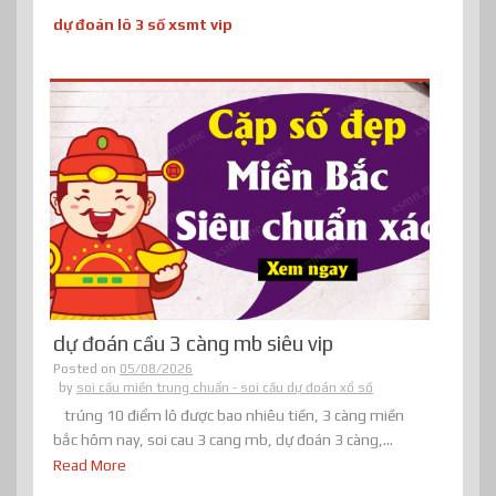
dự đoán lô 3 số xsmt vip
dự đoán cầu 3 càng mb siêu vip
Posted on
05/08/2026
by
soi cầu miền trung chuẩn - soi cầu dự đoán xổ số
trúng 10 điểm lô được bao nhiêu tiền, 3 càng miền
bắc hôm nay, soi cau 3 cang mb, dự đoán 3 càng,...
Read More