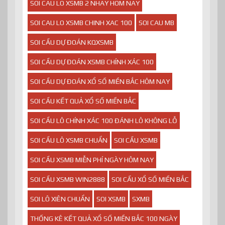
SOI CAU LO XSMB 2 NHAY HOM NAY
SOI CAU LO XSMB CHINH XAC 100
SOI CAU MB
SOI CẦU DỰ ĐOÁN KQXSMB
SOI CẦU DỰ ĐOÁN XSMB CHÍNH XÁC 100
SOI CẦU DỰ ĐOÁN XỔ SỐ MIỀN BẮC HÔM NAY
SOI CẦU KẾT QUẢ XỔ SỐ MIỀN BẮC
SOI CẦU LÔ CHÍNH XÁC 100 ĐÁNH LÔ KHÔNG LỖ
SOI CẦU LÔ XSMB CHUẨN
SOI CẦU XSMB
SOI CẦU XSMB MIỄN PHÍ NGÀY HÔM NAY
SOI CẦU XSMB WIN2888
SOI CẦU XỔ SỐ MIỀN BẮC
SOI LÔ XIÊN CHUẨN
SOI XSMB
SXMB
THỐNG KÊ KẾT QUẢ XỔ SỐ MIỀN BẮC 100 NGÀY