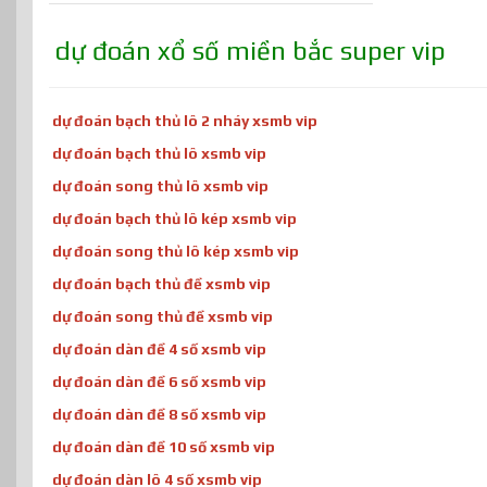
dự đoán xổ số miền bắc super vip
dự đoán bạch thủ lô 2 nháy xsmb vip
dự đoán bạch thủ lô xsmb vip
dự đoán song thủ lô xsmb vip
dự đoán bạch thủ lô kép xsmb vip
dự đoán song thủ lô kép xsmb vip
dự đoán bạch thủ đề xsmb vip
dự đoán song thủ đề xsmb vip
dự đoán dàn đề 4 số xsmb vip
dự đoán dàn đề 6 số xsmb vip
dự đoán dàn đề 8 số xsmb vip
dự đoán dàn đề 10 số xsmb vip
dự đoán dàn lô 4 số xsmb vip