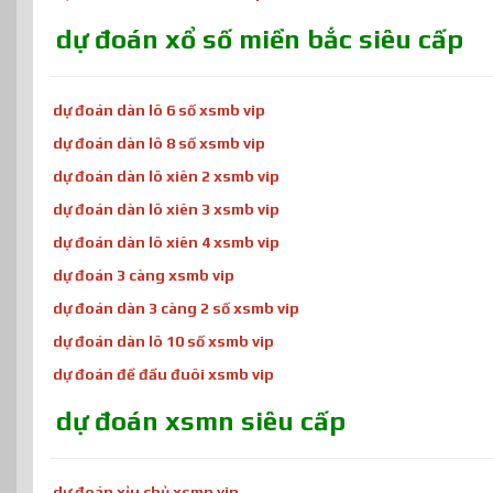
dự đoán xổ số miền bắc siêu cấp
dự đoán dàn lô 6 số xsmb vip
dự đoán dàn lô 8 số xsmb vip
dự đoán dàn lô xiên 2 xsmb vip
dự đoán dàn lô xiên 3 xsmb vip
dự đoán dàn lô xiên 4 xsmb vip
dự đoán 3 càng xsmb vip
dự đoán dàn 3 càng 2 số xsmb vip
dự đoán dàn lô 10 số xsmb vip
dự đoán đề đầu đuôi xsmb vip
dự đoán xsmn siêu cấp
dự đoán xỉu chủ xsmn vip