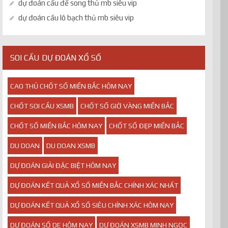
dự đoán cầu đề song thủ mb siêu vip
dự đoán cầu lô bạch thủ mb siêu vip
SOI CẦU DỰ ĐOÁN XỔ SỐ
CAO THỦ CHỐT SỐ MIỀN BẮC HÔM NAY
CHỐT SOI CẦU XSMB
CHỐT SỐ GIỜ VÀNG MIỀN BẮC
CHỐT SỐ MIỀN BẮC HÔM NAY
CHỐT SỐ ĐẸP MIỀN BẮC
DU DOAN
DU DOAN XSMB
DỰ ĐOÁN GIẢI ĐẶC BIỆT HÔM NAY
DỰ ĐOÁN KẾT QUẢ XỔ SỐ MIỀN BẮC CHÍNH XÁC NHẤT
DỰ ĐOÁN KẾT QUẢ XỔ SỐ SIÊU CHÍNH XÁC HÔM NAY
DỰ ĐOÁN SỐ DE HÔM NAY
DỰ ĐOÁN XSMB MINH NGỌC