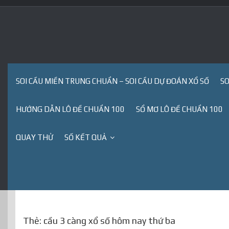
Skip
to
content
SOI CẦU MIỀN TRUNG CHUẨN – SOI CẦU DỰ ĐOÁN XỔ SỐ
SO
HƯỚNG DẪN LÔ ĐỀ CHUẨN 100
SỔ MƠ LÔ ĐỀ CHUẨN 100
QUAY THỬ
SỐ KẾT QUẢ
Thẻ:
cầu 3 càng xổ số hôm nay thứ ba