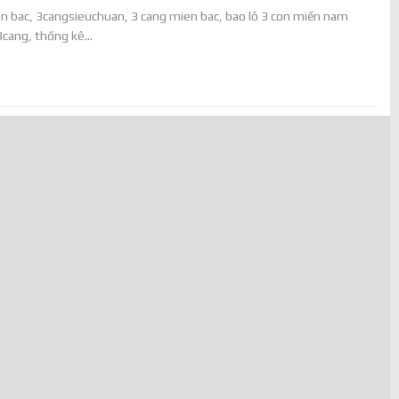
en bac, 3cangsieuchuan, 3 cang mien bac, bao lô 3 con miền nam
3cang, thống kê...