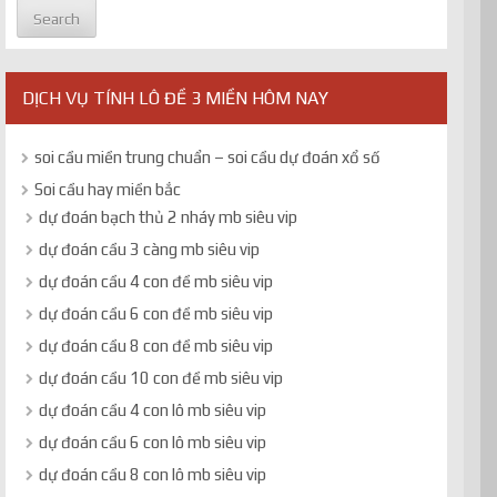
Search
DỊCH VỤ TÍNH LÔ ĐỀ 3 MIỀN HÔM NAY
soi cầu miền trung chuẩn – soi cầu dự đoán xổ số
Soi cầu hay miền bắc
dự đoán bạch thủ 2 nháy mb siêu vip
dự đoán cầu 3 càng mb siêu vip
dự đoán cầu 4 con đề mb siêu vip
dự đoán cầu 6 con đề mb siêu vip
dự đoán cầu 8 con đề mb siêu vip
dự đoán cầu 10 con đề mb siêu vip
dự đoán cầu 4 con lô mb siêu vip
dự đoán cầu 6 con lô mb siêu vip
dự đoán cầu 8 con lô mb siêu vip