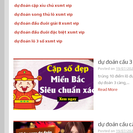
dự đoán cặp xỉu chủ xsmt vip
dự đoán song thủ lô xsmt vip
dự đoán đầu đuôi giải 8 xsmt vip
dự đoán đầu đuôi đặc biệt xsmt vip
dự đoán lô 3 số xsmt vip
dự đoán cầu 3
Posted on
19/07/20
trúng 10 điểm lô đ
dự đoán 3 càng,...
Read More
dự đoán cầu c
Posted on
19/07/20