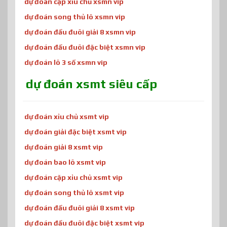
dự đoán cặp xỉu chủ xsmn vip
dự đoán song thủ lô xsmn vip
dự đoán đầu đuôi giải 8 xsmn vip
dự đoán đầu đuôi đặc biệt xsmn vip
dự đoán lô 3 số xsmn vip
dự đoán xsmt siêu cấp
dự đoán xỉu chủ xsmt vip
dự đoán giải đặc biệt xsmt vip
dự đoán giải 8 xsmt vip
dự đoán bao lô xsmt vip
dự đoán cặp xỉu chủ xsmt vip
dự đoán song thủ lô xsmt vip
dự đoán đầu đuôi giải 8 xsmt vip
dự đoán đầu đuôi đặc biệt xsmt vip