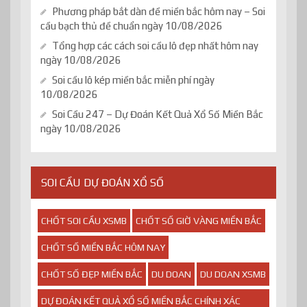
Phương pháp bắt dàn đề miền bắc hôm nay – Soi
cầu bạch thủ đề chuẩn ngày 10/08/2026
Tổng hợp các cách soi cầu lô đẹp nhất hôm nay
ngày 10/08/2026
Soi cầu lô kép miền bắc miễn phí ngày
10/08/2026
Soi Cầu 247 – Dự Đoán Kết Quả Xổ Số Miền Bắc
ngày 10/08/2026
SOI CẦU DỰ ĐOÁN XỔ SỐ
CHỐT SOI CẦU XSMB
CHỐT SỐ GIỜ VÀNG MIỀN BẮC
CHỐT SỐ MIỀN BẮC HÔM NAY
CHỐT SỐ ĐẸP MIỀN BẮC
DU DOAN
DU DOAN XSMB
DỰ ĐOÁN KẾT QUẢ XỔ SỐ MIỀN BẮC CHÍNH XÁC