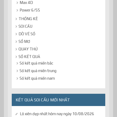
Max 4D
Power 6/55
THỐNG KÊ
SOI CẦU
DÒ VÉ SỐ
SỔ MƠ
QUAY THỬ
SỐ KẾT QUẢ
Số kết quả miền bắc
Số kết quả miền trung
Số kết quả miền nam
KẾT QUẢ SOI CẦU MỚI NHẤT
Lô xiên đẹp nhất hôm nay ngày 10/08/2026