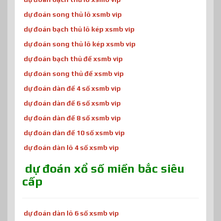
dự đoán song thủ lô xsmb vip
dự đoán bạch thủ lô kép xsmb vip
dự đoán song thủ lô kép xsmb vip
dự đoán bạch thủ đề xsmb vip
dự đoán song thủ đề xsmb vip
dự đoán dàn đề 4 số xsmb vip
dự đoán dàn đề 6 số xsmb vip
dự đoán dàn đề 8 số xsmb vip
dự đoán dàn đề 10 số xsmb vip
dự đoán dàn lô 4 số xsmb vip
dự đoán xổ số miền bắc siêu
cấp
dự đoán dàn lô 6 số xsmb vip