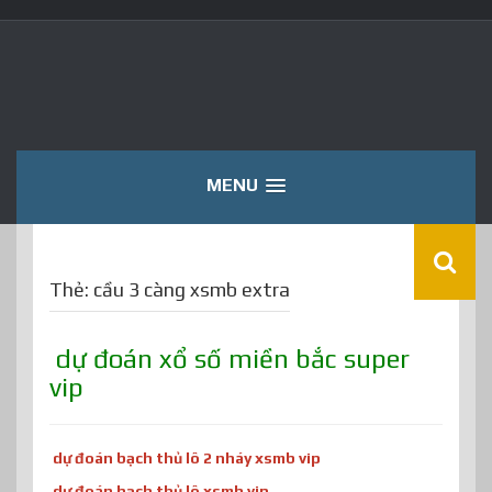
Skip
to
content
MENU
Thẻ:
cầu 3 càng xsmb extra
dự đoán xổ số miền bắc super
vip
dự đoán bạch thủ lô 2 nháy xsmb vip
dự đoán bạch thủ lô xsmb vip