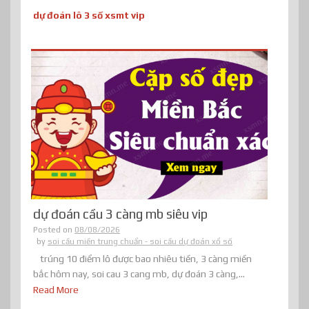
dự đoán lô 3 số xsmt vip
dự đoán cầu 3 càng mb siêu vip
Posted on
08/08/2026
by
soi cầu miền trung chuẩn - soi cầu dự đoán xổ số
trúng 10 điểm lô được bao nhiêu tiền, 3 càng miền
bắc hôm nay, soi cau 3 cang mb, dự đoán 3 càng,...
Read More