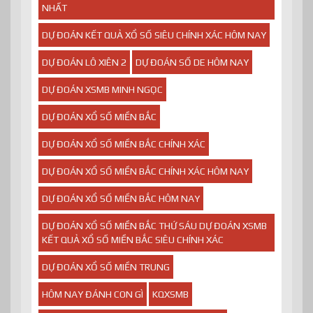
NHẤT
DỰ ĐOÁN KẾT QUẢ XỔ SỐ SIÊU CHÍNH XÁC HÔM NAY
DỰ ĐOÁN LÔ XIÊN 2
DỰ ĐOÁN SỐ DE HÔM NAY
DỰ ĐOÁN XSMB MINH NGỌC
DỰ ĐOÁN XỔ SỐ MIỀN BẮC
DỰ ĐOÁN XỔ SỐ MIỀN BẮC CHÍNH XÁC
DỰ ĐOÁN XỔ SỐ MIỀN BẮC CHÍNH XÁC HÔM NAY
DỰ ĐOÁN XỔ SỐ MIỀN BẮC HÔM NAY
DỰ ĐOÁN XỔ SỐ MIỀN BẮC THỨ SÁU DỰ ĐOÁN XSMB
KẾT QUẢ XỔ SỐ MIỀN BẮC SIÊU CHÍNH XÁC
DỰ ĐOÁN XỔ SỐ MIỀN TRUNG
HÔM NAY ĐÁNH CON GÌ
KQXSMB