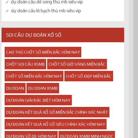
dự đoán cầu đề song thủ mb siêu vip
dự đoán cầu lô bạch thủ mb siêu vip
SOI CẦU DỰ ĐOÁN XỔ SỐ
CAO THỦ CHỐT SỐ MIỀN BẮC HÔM NAY
CHỐT SOI CẦU XSMB
CHỐT SỐ GIỜ VÀNG MIỀN BẮC
CHỐT SỐ MIỀN BẮC HÔM NAY
CHỐT SỐ ĐẸP MIỀN BẮC
DU DOAN
DU DOAN XSMB
DỰ ĐOÁN GIẢI ĐẶC BIỆT HÔM NAY
DỰ ĐOÁN KẾT QUẢ XỔ SỐ MIỀN BẮC CHÍNH XÁC NHẤT
DỰ ĐOÁN KẾT QUẢ XỔ SỐ SIÊU CHÍNH XÁC HÔM NAY
DỰ ĐOÁN SỐ DE HÔM NAY
DỰ ĐOÁN XSMB MINH NGỌC