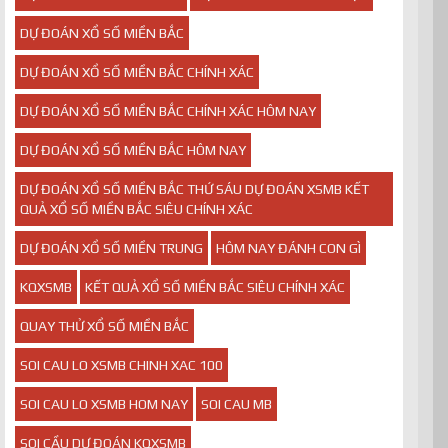
DỰ ĐOÁN XỔ SỐ MIỀN BẮC
DỰ ĐOÁN XỔ SỐ MIỀN BẮC CHÍNH XÁC
DỰ ĐOÁN XỔ SỐ MIỀN BẮC CHÍNH XÁC HÔM NAY
DỰ ĐOÁN XỔ SỐ MIỀN BẮC HÔM NAY
DỰ ĐOÁN XỔ SỐ MIỀN BẮC THỨ SÁU DỰ ĐOÁN XSMB KẾT
QUẢ XỔ SỐ MIỀN BẮC SIÊU CHÍNH XÁC
DỰ ĐOÁN XỔ SỐ MIỀN TRUNG
HÔM NAY ĐÁNH CON GÌ
KQXSMB
KẾT QUẢ XỔ SỐ MIỀN BẮC SIÊU CHÍNH XÁC
QUAY THỬ XỔ SỐ MIỀN BẮC
SOI CAU LO XSMB CHINH XAC 100
SOI CAU LO XSMB HOM NAY
SOI CAU MB
SOI CẦU DỰ ĐOÁN KQXSMB