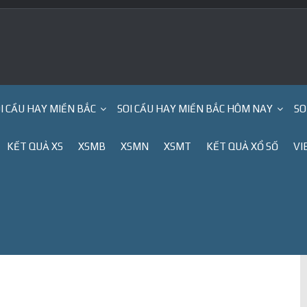
I CẦU HAY MIỀN BẮC
SOI CẦU HAY MIỀN BẮC HÔM NAY
SO
KẾT QUẢ XS
XSMB
XSMN
XSMT
KẾT QUẢ XỔ SỐ
VI