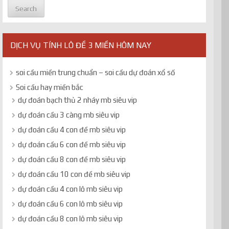
Search
DỊCH VỤ TÍNH LÔ ĐỀ 3 MIỀN HÔM NAY
soi cầu miền trung chuẩn – soi cầu dự đoán xổ số
Soi cầu hay miền bắc
dự đoán bạch thủ 2 nháy mb siêu vip
dự đoán cầu 3 càng mb siêu vip
dự đoán cầu 4 con đề mb siêu vip
dự đoán cầu 6 con đề mb siêu vip
dự đoán cầu 8 con đề mb siêu vip
dự đoán cầu 10 con đề mb siêu vip
dự đoán cầu 4 con lô mb siêu vip
dự đoán cầu 6 con lô mb siêu vip
dự đoán cầu 8 con lô mb siêu vip