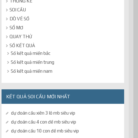
THỐNG KÊ
SOI CẦU
DÒ VÉ SỐ
SỔ MƠ
QUAY THỬ
SỐ KẾT QUẢ
Số kết quả miền bắc
Số kết quả miền trung
Số kết quả miền nam
KẾT QUẢ SOI CẦU MỚI NHẤT
dự đoán cầu xiên 3 lô mb siêu vip
dự đoán cầu 4 con đề mb siêu vip
dự đoán cầu 10 con đề mb siêu vip