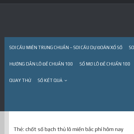
Skip
to
content
SOI CẦU MIỀN TRUNG CHUẨN – SOI CẦU DỰ ĐOÁN XỔ SỐ
SO
HƯỚNG DẪN LÔ ĐỀ CHUẨN 100
SỔ MƠ LÔ ĐỀ CHUẨN 100
QUAY THỬ
SỐ KẾT QUẢ
Thẻ:
chốt số bạch thủ lô miền bắc phí hôm nay