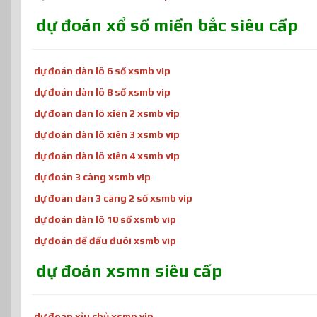
dự đoán xổ số miền bắc siêu cấp
dự đoán dàn lô 6 số xsmb vip
dự đoán dàn lô 8 số xsmb vip
dự đoán dàn lô xiên 2 xsmb vip
dự đoán dàn lô xiên 3 xsmb vip
dự đoán dàn lô xiên 4 xsmb vip
dự đoán 3 càng xsmb vip
dự đoán dàn 3 càng 2 số xsmb vip
dự đoán dàn lô 10 số xsmb vip
dự đoán đề đầu đuôi xsmb vip
dự đoán xsmn siêu cấp
dự đoán xỉu chủ xsmn vip