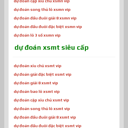
dự đoán cặp xỉu chủ xsmn vip
dự đoán song thủ lô xsmn vip
dự đoán đầu đuôi giải 8 xsmn vip
dự đoán đầu đuôi đặc biệt xsmn vip
dự đoán lô 3 số xsmn vip
dự đoán xsmt siêu cấp
dự đoán xỉu chủ xsmt vip
dự đoán giải đặc biệt xsmt vip
dự đoán giải 8 xsmt vip
dự đoán bao lô xsmt vip
dự đoán cặp xỉu chủ xsmt vip
dự đoán song thủ lô xsmt vip
dự đoán đầu đuôi giải 8 xsmt vip
dự đoán đầu đuôi đặc biệt xsmt vip