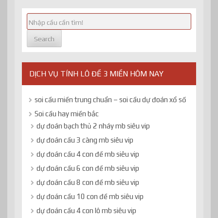
Search
DỊCH VỤ TÍNH LÔ ĐỀ 3 MIỀN HÔM NAY
soi cầu miền trung chuẩn – soi cầu dự đoán xổ số
Soi cầu hay miền bắc
dự đoán bạch thủ 2 nháy mb siêu vip
dự đoán cầu 3 càng mb siêu vip
dự đoán cầu 4 con đề mb siêu vip
dự đoán cầu 6 con đề mb siêu vip
dự đoán cầu 8 con đề mb siêu vip
dự đoán cầu 10 con đề mb siêu vip
dự đoán cầu 4 con lô mb siêu vip