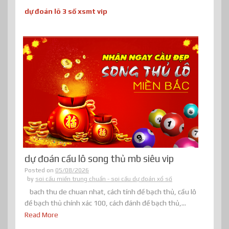
dự đoán lô 3 số xsmt vip
dự đoán cầu lô song thủ mb siêu vip
Posted on
05/08/2026
by
soi cầu miền trung chuẩn - soi cầu dự đoán xổ số
bach thu de chuan nhat, cách tính đề bạch thủ, cầu lô
đề bạch thủ chính xác 100, cách đánh đề bạch thủ,...
Read More