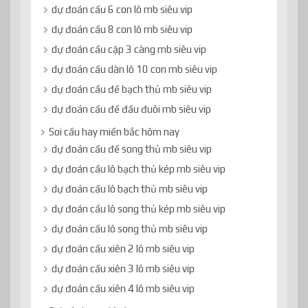
dự đoán cầu 6 con lô mb siêu vip
dự đoán cầu 8 con lô mb siêu vip
dự đoán cầu cặp 3 càng mb siêu vip
dự đoán cầu dàn lô 10 con mb siêu vip
dự đoán cầu đề bạch thủ mb siêu vip
dự đoán cầu đề đầu đuôi mb siêu vip
Soi cầu hay miền bắc hôm nay
dự đoán cầu đề song thủ mb siêu vip
dự đoán cầu lô bạch thủ kép mb siêu vip
dự đoán cầu lô bạch thủ mb siêu vip
dự đoán cầu lô song thủ kép mb siêu vip
dự đoán cầu lô song thủ mb siêu vip
dự đoán cầu xiên 2 lô mb siêu vip
dự đoán cầu xiên 3 lô mb siêu vip
dự đoán cầu xiên 4 lô mb siêu vip