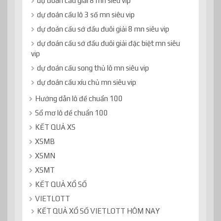
dự đoán cầu giải 8 mn siêu vip
dự đoán cầu lô 3 số mn siêu vip
dự đoán cầu sớ đầu đuôi giải 8 mn siêu vip
dự đoán cầu sớ đầu đuôi giải đặc biệt mn siêu
vip
dự đoán cầu song thủ lô mn siêu vip
dự đoán cầu xíu chủ mn siêu vip
Hướng dẫn lô đề chuẩn 100
Sổ mơ lô đề chuẩn 100
KẾT QUẢ XS
XSMB
XSMN
XSMT
KẾT QUẢ XỔ SỐ
VIETLOTT
KẾT QUẢ XỔ SỐ VIETLOTT HÔM NAY