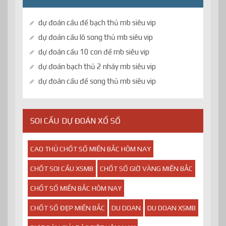
dự đoán cầu đề bạch thủ mb siêu vip
dự đoán cầu lô song thủ mb siêu vip
dự đoán cầu 10 con đề mb siêu vip
dự đoán bạch thủ 2 nháy mb siêu vip
dự đoán cầu đề song thủ mb siêu vip
SOI CẦU DỰ ĐOÁN XỔ SỐ
CAO THỦ CHỐT SỐ MIỀN BẮC HÔM NAY
CHỐT SOI CẦU XSMB
CHỐT SỐ GIỜ VÀNG MIỀN BẮC
CHỐT SỐ MIỀN BẮC HÔM NAY
CHỐT SỐ ĐẸP MIỀN BẮC
DU DOAN
DU DOAN XSMB