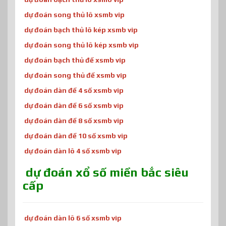
dự đoán song thủ lô xsmb vip
dự đoán bạch thủ lô kép xsmb vip
dự đoán song thủ lô kép xsmb vip
dự đoán bạch thủ đề xsmb vip
dự đoán song thủ đề xsmb vip
dự đoán dàn đề 4 số xsmb vip
dự đoán dàn đề 6 số xsmb vip
dự đoán dàn đề 8 số xsmb vip
dự đoán dàn đề 10 số xsmb vip
dự đoán dàn lô 4 số xsmb vip
dự đoán xổ số miền bắc siêu
cấp
dự đoán dàn lô 6 số xsmb vip