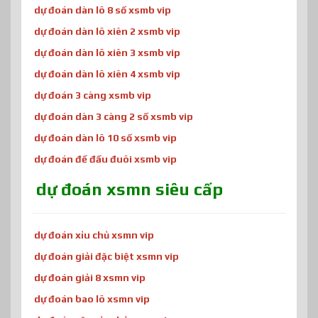
dự đoán dàn lô 8 số xsmb vip
dự đoán dàn lô xiên 2 xsmb vip
dự đoán dàn lô xiên 3 xsmb vip
dự đoán dàn lô xiên 4 xsmb vip
dự đoán 3 càng xsmb vip
dự đoán dàn 3 càng 2 số xsmb vip
dự đoán dàn lô 10 số xsmb vip
dự đoán đề đầu đuôi xsmb vip
dự đoán xsmn siêu cấp
dự đoán xỉu chủ xsmn vip
dự đoán giải đặc biệt xsmn vip
dự đoán giải 8 xsmn vip
dự đoán bao lô xsmn vip