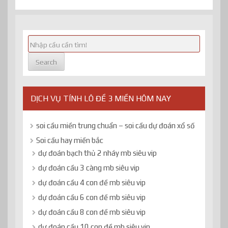
Search
DỊCH VỤ TÍNH LÔ ĐỀ 3 MIỀN HÔM NAY
soi cầu miền trung chuẩn – soi cầu dự đoán xổ số
Soi cầu hay miền bắc
dự đoán bạch thủ 2 nháy mb siêu vip
dự đoán cầu 3 càng mb siêu vip
dự đoán cầu 4 con đề mb siêu vip
dự đoán cầu 6 con đề mb siêu vip
dự đoán cầu 8 con đề mb siêu vip
dự đoán cầu 10 con đề mb siêu vip