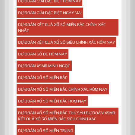
DỰ ĐOÁN GIẢI ĐẶC BIỆT HÔM NAY
DỰ ĐOÁN GIẢI ĐẶC BIỆT NGÀY MAI
DỰ ĐOÁN KẾT QUẢ XỔ SỐ MIỀN BẮC CHÍNH XÁC
NHẤT
DỰ ĐOÁN KẾT QUẢ XỔ SỐ SIÊU CHÍNH XÁC HÔM NAY
DỰ ĐOÁN SỐ DE HÔM NAY
DỰ ĐOÁN XSMB MINH NGỌC
DỰ ĐOÁN XỔ SỐ MIỀN BẮC
DỰ ĐOÁN XỔ SỐ MIỀN BẮC CHÍNH XÁC HÔM NAY
DỰ ĐOÁN XỔ SỐ MIỀN BẮC HÔM NAY
DỰ ĐOÁN XỔ SỐ MIỀN BẮC THỨ SÁU DỰ ĐOÁN XSMB
KẾT QUẢ XỔ SỐ MIỀN BẮC SIÊU CHÍNH XÁC
DỰ ĐOÁN XỔ SỐ MIỀN TRUNG