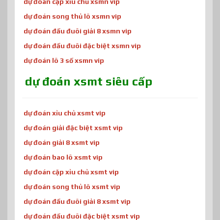
dự đoán cặp xỉu chủ xsmn vip
dự đoán song thủ lô xsmn vip
dự đoán đầu đuôi giải 8 xsmn vip
dự đoán đầu đuôi đặc biệt xsmn vip
dự đoán lô 3 số xsmn vip
dự đoán xsmt siêu cấp
dự đoán xỉu chủ xsmt vip
dự đoán giải đặc biệt xsmt vip
dự đoán giải 8 xsmt vip
dự đoán bao lô xsmt vip
dự đoán cặp xỉu chủ xsmt vip
dự đoán song thủ lô xsmt vip
dự đoán đầu đuôi giải 8 xsmt vip
dự đoán đầu đuôi đặc biệt xsmt vip