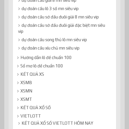
dự đoán cầu giải 8 mn siêu vip
dự đoán cầu lô 3 số mn siêu vip
dự đoán cầu sớ đầu đuôi giải 8 mn siêu vip
dự đoán cầu sớ đầu đuôi giải đặc biệt mn siêu
vip
dự đoán cầu song thủ lô mn siêu vip
dự đoán cầu xíu chủ mn siêu vip
Hướng dẫn lô đề chuẩn 100
Sổ mơ lô đề chuẩn 100
KẾT QUẢ XS
XSMB
XSMN
XSMT
KẾT QUẢ XỔ SỐ
VIETLOTT
KẾT QUẢ XỔ SỐ VIETLOTT HÔM NAY