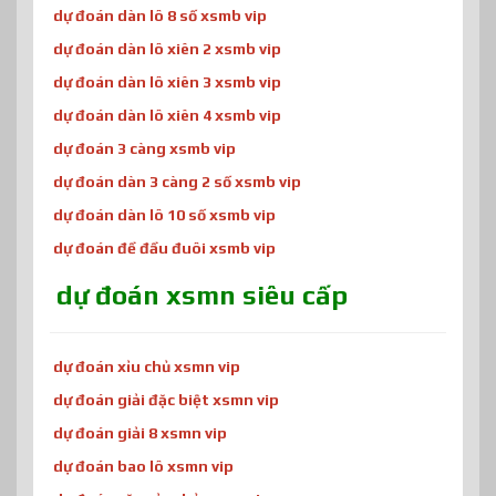
dự đoán dàn lô 8 số xsmb vip
dự đoán dàn lô xiên 2 xsmb vip
dự đoán dàn lô xiên 3 xsmb vip
dự đoán dàn lô xiên 4 xsmb vip
dự đoán 3 càng xsmb vip
dự đoán dàn 3 càng 2 số xsmb vip
dự đoán dàn lô 10 số xsmb vip
dự đoán đề đầu đuôi xsmb vip
dự đoán xsmn siêu cấp
dự đoán xỉu chủ xsmn vip
dự đoán giải đặc biệt xsmn vip
dự đoán giải 8 xsmn vip
dự đoán bao lô xsmn vip