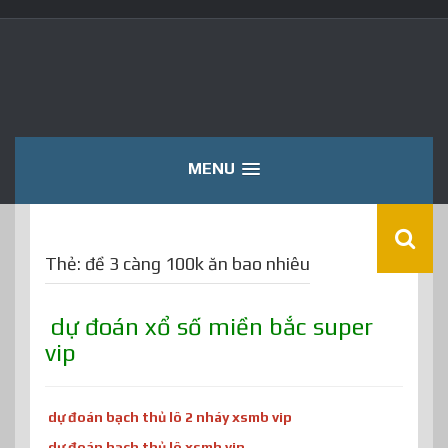
Skip
to
content
MENU
Thẻ:
đề 3 càng 100k ăn bao nhiêu
dự đoán xổ số miền bắc super
vip
dự đoán bạch thủ lô 2 nháy xsmb vip
dự đoán bạch thủ lô xsmb vip