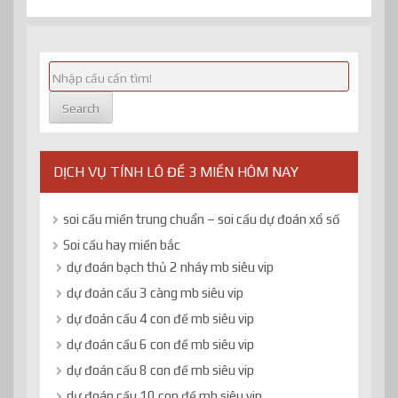
Search
DỊCH VỤ TÍNH LÔ ĐỀ 3 MIỀN HÔM NAY
soi cầu miền trung chuẩn – soi cầu dự đoán xổ số
Soi cầu hay miền bắc
dự đoán bạch thủ 2 nháy mb siêu vip
dự đoán cầu 3 càng mb siêu vip
dự đoán cầu 4 con đề mb siêu vip
dự đoán cầu 6 con đề mb siêu vip
dự đoán cầu 8 con đề mb siêu vip
dự đoán cầu 10 con đề mb siêu vip