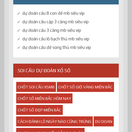
dự đoán cầu 8 con đề mb siêu vip
dự đoán cầu cặp 3 càng mb siêu vip
dự đoán cầu 3 càng mb siêu vip
dự đoán cầu lô bạch thủ mb siêu vip
dự đoán cầu đề song thủ mb siêu vip
SOI CẦU DỰ ĐOÁN XỔ SỐ
CHỐT SOI CẦU XSMB
CHỐT SỐ GIỜ VÀNG MIỀN BẮC
CHỐT SỐ MIỀN BẮC HÔM NAY
CHỐT SỐ ĐẸP MIỀN BẮC
CÁCH ĐÁNH LÔ NGÀY NÀO CŨNG TRÚNG
DU DOAN