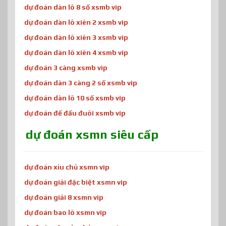
dự đoán dàn lô 8 số xsmb vip
dự đoán dàn lô xiên 2 xsmb vip
dự đoán dàn lô xiên 3 xsmb vip
dự đoán dàn lô xiên 4 xsmb vip
dự đoán 3 càng xsmb vip
dự đoán dàn 3 càng 2 số xsmb vip
dự đoán dàn lô 10 số xsmb vip
dự đoán đề đầu đuôi xsmb vip
dự đoán xsmn siêu cấp
dự đoán xỉu chủ xsmn vip
dự đoán giải đặc biệt xsmn vip
dự đoán giải 8 xsmn vip
dự đoán bao lô xsmn vip