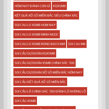
HÔM NAY ĐÁNH CON GÌ
KQXSMB
KẾT QUẢ XỔ SỐ MIỀN BẮC SIÊU CHÍNH XÁC
SOI CAU LO XSMB HOM NAY
SOI CAU LO XSMB MINH NGOC
SOI CAU LO XSMB RONG BACH KIM
SOI CAU MB
SOI CẦU DỰ ĐOÁN KQXSMB
SOI CẦU DỰ ĐOÁN XSMB CHÍNH XÁC 100
SOI CẦU DỰ ĐOÁN XỔ SỐ MIỀN BẮC HÔM NAY
SOI CẦU KẾT QUẢ XỔ SỐ MIỀN BẮC
SOI CẦU LÔ CHÍNH XÁC 100 ĐÁNH LÔ KHÔNG LỖ
SOI CẦU XSMB