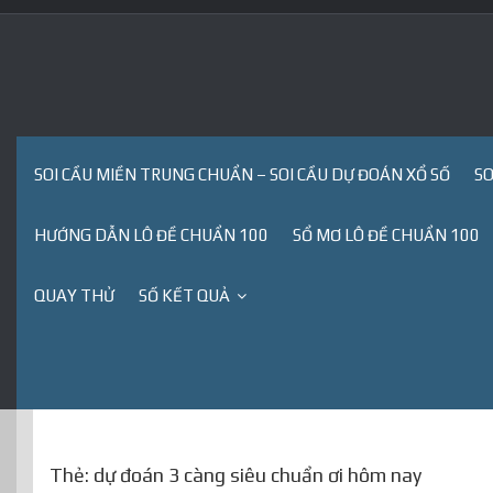
Skip
to
content
SOI CẦU MIỀN TRUNG CHUẨN – SOI CẦU DỰ ĐOÁN XỔ SỐ
SO
HƯỚNG DẪN LÔ ĐỀ CHUẨN 100
SỔ MƠ LÔ ĐỀ CHUẨN 100
QUAY THỬ
SỐ KẾT QUẢ
Thẻ:
dự đoán 3 càng siêu chuẩn ơi hôm nay