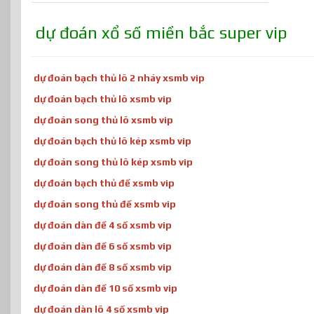
dự đoán xổ số miền bắc super vip
dự đoán bạch thủ lô 2 nháy xsmb vip
dự đoán bạch thủ lô xsmb vip
dự đoán song thủ lô xsmb vip
dự đoán bạch thủ lô kép xsmb vip
dự đoán song thủ lô kép xsmb vip
dự đoán bạch thủ đề xsmb vip
dự đoán song thủ đề xsmb vip
dự đoán dàn đề 4 số xsmb vip
dự đoán dàn đề 6 số xsmb vip
dự đoán dàn đề 8 số xsmb vip
dự đoán dàn đề 10 số xsmb vip
dự đoán dàn lô 4 số xsmb vip