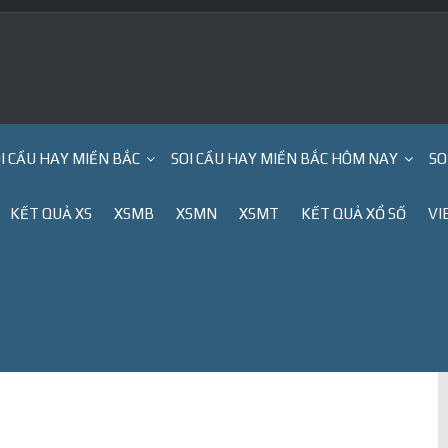
I CẦU HAY MIỀN BẮC
SOI CẦU HAY MIỀN BẮC HÔM NAY
SO
KẾT QUẢ XS
XSMB
XSMN
XSMT
KẾT QUẢ XỔ SỐ
VI