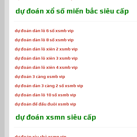
dự đoán xổ số miền bắc siêu cấp
dự đoán dàn lô 6 số xsmb vip
dự đoán dàn lô 8 số xsmb vip
dự đoán dàn lô xiên 2 xsmb vip
dự đoán dàn lô xiên 3 xsmb vip
dự đoán dàn lô xiên 4 xsmb vip
dự đoán 3 càng xsmb vip
dự đoán dàn 3 càng 2 số xsmb vip
dự đoán dàn lô 10 số xsmb vip
dự đoán đề đầu đuôi xsmb vip
dự đoán xsmn siêu cấp
dự đoán xỉu chủ xsmn vip