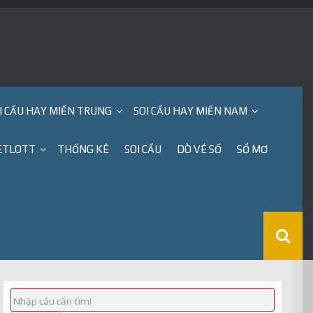
I CẦU HAY MIỀN TRUNG
SOI CẦU HAY MIỀN NAM
ETLOTT
THỐNG KÊ
SOI CẦU
DÒ VÉ SỐ
SỔ MƠ