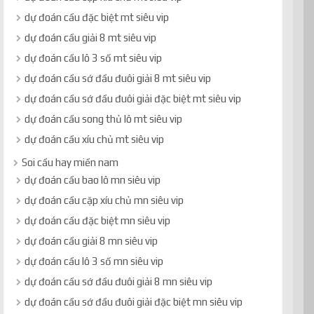
dự đoán cầu đặc biệt mt siêu vip
dự đoán cầu giải 8 mt siêu vip
dự đoán cầu lô 3 số mt siêu vip
dự đoán cầu sớ đầu đuôi giải 8 mt siêu vip
dự đoán cầu sớ đầu đuôi giải đặc biệt mt siêu vip
dự đoán cầu song thủ lô mt siêu vip
dự đoán cầu xíu chủ mt siêu vip
Soi cầu hay miền nam
dự đoán cầu bao lô mn siêu vip
dự đoán cầu cặp xíu chủ mn siêu vip
dự đoán cầu đặc biệt mn siêu vip
dự đoán cầu giải 8 mn siêu vip
dự đoán cầu lô 3 số mn siêu vip
dự đoán cầu sớ đầu đuôi giải 8 mn siêu vip
dự đoán cầu sớ đầu đuôi giải đặc biệt mn siêu vip