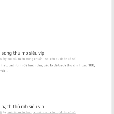
 song thủ mb siêu vip
26
by
soi cầu miền trung chuẩn - soi cầu dự đoán xổ số
hat, cách tính đề bạch thủ, cầu lô đề bạch thủ chính xác 100,
hủ,...
 bạch thủ mb siêu vip
26
by
soi cầu miền trung chuẩn - soi cầu dự đoán xổ số