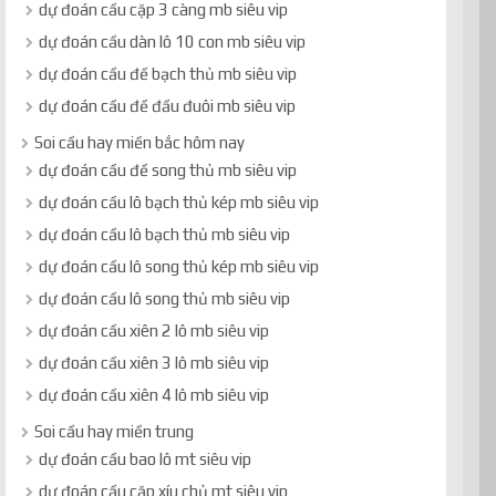
dự đoán cầu cặp 3 càng mb siêu vip
dự đoán cầu dàn lô 10 con mb siêu vip
dự đoán cầu đề bạch thủ mb siêu vip
dự đoán cầu đề đầu đuôi mb siêu vip
Soi cầu hay miền bắc hôm nay
dự đoán cầu đề song thủ mb siêu vip
dự đoán cầu lô bạch thủ kép mb siêu vip
dự đoán cầu lô bạch thủ mb siêu vip
dự đoán cầu lô song thủ kép mb siêu vip
dự đoán cầu lô song thủ mb siêu vip
dự đoán cầu xiên 2 lô mb siêu vip
dự đoán cầu xiên 3 lô mb siêu vip
dự đoán cầu xiên 4 lô mb siêu vip
Soi cầu hay miền trung
dự đoán cầu bao lô mt siêu vip
dự đoán cầu cặp xíu chủ mt siêu vip