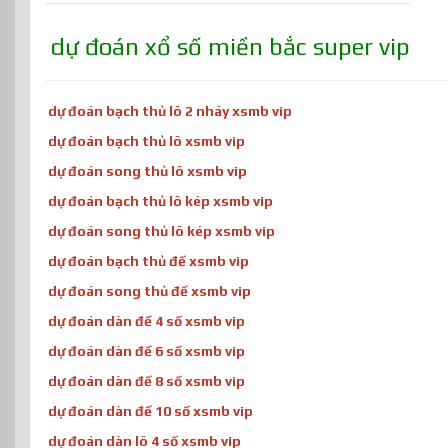
dự đoán xổ số miền bắc super vip
dự đoán bạch thủ lô 2 nháy xsmb vip
dự đoán bạch thủ lô xsmb vip
dự đoán song thủ lô xsmb vip
dự đoán bạch thủ lô kép xsmb vip
dự đoán song thủ lô kép xsmb vip
dự đoán bạch thủ đề xsmb vip
dự đoán song thủ đề xsmb vip
dự đoán dàn đề 4 số xsmb vip
dự đoán dàn đề 6 số xsmb vip
dự đoán dàn đề 8 số xsmb vip
dự đoán dàn đề 10 số xsmb vip
dự đoán dàn lô 4 số xsmb vip