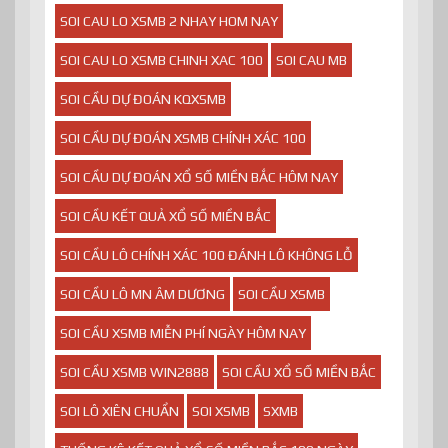
SOI CAU LO XSMB 2 NHAY HOM NAY
SOI CAU LO XSMB CHINH XAC 100
SOI CAU MB
SOI CẦU DỰ ĐOÁN KQXSMB
SOI CẦU DỰ ĐOÁN XSMB CHÍNH XÁC 100
SOI CẦU DỰ ĐOÁN XỔ SỐ MIỀN BẮC HÔM NAY
SOI CẦU KẾT QUẢ XỔ SỐ MIỀN BẮC
SOI CẦU LÔ CHÍNH XÁC 100 ĐÁNH LÔ KHÔNG LỖ
SOI CẦU LÔ MN ÂM DƯƠNG
SOI CẦU XSMB
SOI CẦU XSMB MIỄN PHÍ NGÀY HÔM NAY
SOI CẦU XSMB WIN2888
SOI CẦU XỔ SỐ MIỀN BẮC
SOI LÔ XIÊN CHUẨN
SOI XSMB
SXMB