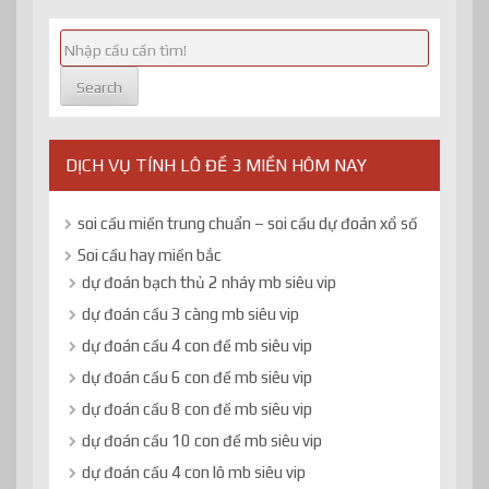
Search
DỊCH VỤ TÍNH LÔ ĐỀ 3 MIỀN HÔM NAY
soi cầu miền trung chuẩn – soi cầu dự đoán xổ số
Soi cầu hay miền bắc
dự đoán bạch thủ 2 nháy mb siêu vip
dự đoán cầu 3 càng mb siêu vip
dự đoán cầu 4 con đề mb siêu vip
dự đoán cầu 6 con đề mb siêu vip
dự đoán cầu 8 con đề mb siêu vip
dự đoán cầu 10 con đề mb siêu vip
dự đoán cầu 4 con lô mb siêu vip