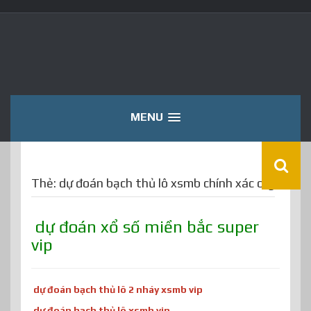
Skip
to
content
MENU
Thẻ:
dự đoán bạch thủ lô xsmb chính xác org
dự đoán xổ số miền bắc super
vip
dự đoán bạch thủ lô 2 nháy xsmb vip
dự đoán bạch thủ lô xsmb vip