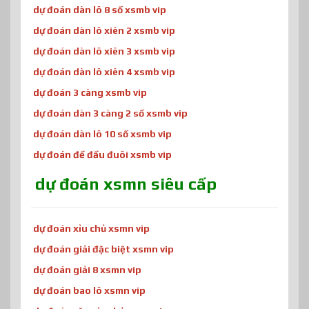
dự đoán dàn lô 8 số xsmb vip
dự đoán dàn lô xiên 2 xsmb vip
dự đoán dàn lô xiên 3 xsmb vip
dự đoán dàn lô xiên 4 xsmb vip
dự đoán 3 càng xsmb vip
dự đoán dàn 3 càng 2 số xsmb vip
dự đoán dàn lô 10 số xsmb vip
dự đoán đề đầu đuôi xsmb vip
dự đoán xsmn siêu cấp
dự đoán xỉu chủ xsmn vip
dự đoán giải đặc biệt xsmn vip
dự đoán giải 8 xsmn vip
dự đoán bao lô xsmn vip