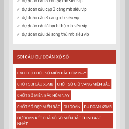
dự đoán cầu 8 con đề mb siêu vip
dự đoán cầu cặp 3 càng mb siêu vip
dự đoán cầu 3 càng mb siêu vip
dự đoán cầu lô bạch thủ mb siêu vip
dự đoán cầu đề song thủ mb siêu vip
SOI CẦU DỰ ĐOÁN XỔ SỐ
CAO THỦ CHỐT SỐ MIỀN BẮC HÔM NAY
CHỐT SOI CẦU XSMB
CHỐT SỐ GIỜ VÀNG MIỀN BẮC
CHỐT SỐ MIỀN BẮC HÔM NAY
CHỐT SỐ ĐẸP MIỀN BẮC
DU DOAN
DU DOAN XSMB
DỰ ĐOÁN KẾT QUẢ XỔ SỐ MIỀN BẮC CHÍNH XÁC
NHẤT