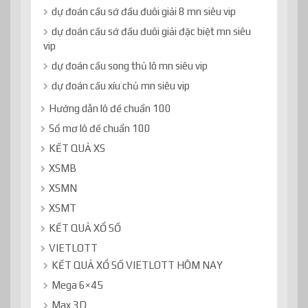
dự đoán cầu sớ đầu đuôi giải 8 mn siêu vip
dự đoán cầu sớ đầu đuôi giải đặc biệt mn siêu
vip
dự đoán cầu song thủ lô mn siêu vip
dự đoán cầu xíu chủ mn siêu vip
Hướng dẫn lô đề chuẩn 100
Sổ mơ lô đề chuẩn 100
KẾT QUẢ XS
XSMB
XSMN
XSMT
KẾT QUẢ XỔ SỐ
VIETLOTT
KẾT QUẢ XỔ SỐ VIETLOTT HÔM NAY
Mega 6×45
Max 3D