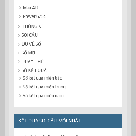
Max 4D
Power 6/55
THỐNG KÊ
SOI CẦU
DÒ VÉ SỐ
SỔ MƠ
QUAY THỬ
SỐ KẾT QUẢ
Số kết quả miền bắc
Số kết quả miền trung
Số kết quả miền nam
KẾT QUẢ SOI CẦU MỚI NHẤT