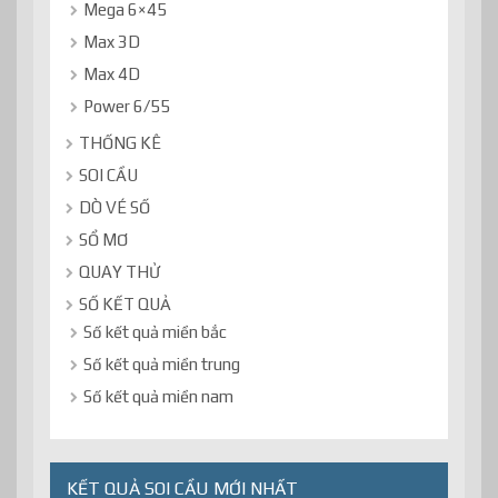
Mega 6×45
Max 3D
Max 4D
Power 6/55
THỐNG KÊ
SOI CẦU
DÒ VÉ SỐ
SỔ MƠ
QUAY THỬ
SỐ KẾT QUẢ
Số kết quả miền bắc
Số kết quả miền trung
Số kết quả miền nam
KẾT QUẢ SOI CẦU MỚI NHẤT