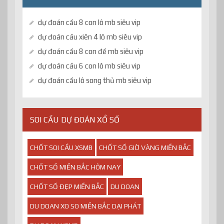
dự đoán cầu 8 con lô mb siêu vip
dự đoán cầu xiên 4 lô mb siêu vip
dự đoán cầu 8 con đề mb siêu vip
dự đoán cầu 6 con lô mb siêu vip
dự đoán cầu lô song thủ mb siêu vip
SOI CẦU DỰ ĐOÁN XỔ SỐ
CHỐT SOI CẦU XSMB
CHỐT SỐ GIỜ VÀNG MIỀN BẮC
CHỐT SỐ MIỀN BẮC HÔM NAY
CHỐT SỐ ĐẸP MIỀN BẮC
DU DOAN
DU DOAN XO SO MIỀN BẮC DẠI PHÁT