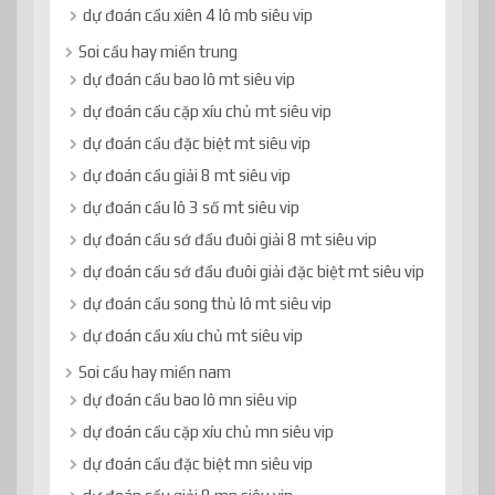
dự đoán cầu xiên 4 lô mb siêu vip
Soi cầu hay miền trung
dự đoán cầu bao lô mt siêu vip
dự đoán cầu cặp xíu chủ mt siêu vip
dự đoán cầu đặc biệt mt siêu vip
dự đoán cầu giải 8 mt siêu vip
dự đoán cầu lô 3 số mt siêu vip
dự đoán cầu sớ đầu đuôi giải 8 mt siêu vip
dự đoán cầu sớ đầu đuôi giải đặc biệt mt siêu vip
dự đoán cầu song thủ lô mt siêu vip
dự đoán cầu xíu chủ mt siêu vip
Soi cầu hay miền nam
dự đoán cầu bao lô mn siêu vip
dự đoán cầu cặp xíu chủ mn siêu vip
dự đoán cầu đặc biệt mn siêu vip