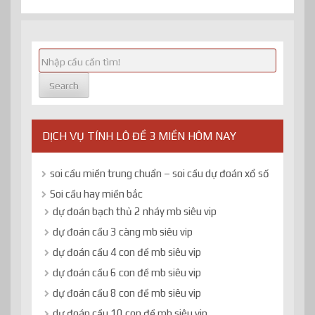
Search
DỊCH VỤ TÍNH LÔ ĐỀ 3 MIỀN HÔM NAY
soi cầu miền trung chuẩn – soi cầu dự đoán xổ số
Soi cầu hay miền bắc
dự đoán bạch thủ 2 nháy mb siêu vip
dự đoán cầu 3 càng mb siêu vip
dự đoán cầu 4 con đề mb siêu vip
dự đoán cầu 6 con đề mb siêu vip
dự đoán cầu 8 con đề mb siêu vip
dự đoán cầu 10 con đề mb siêu vip