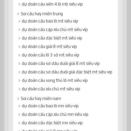
dự đoán cầu xiên 4 lô mb siêu vip
Soi cầu hay miền trung
dự đoán cầu bao lô mt siêu vip
dự đoán cầu cặp xíu chủ mt siêu vip
dự đoán cầu đặc biệt mt siêu vip
dự đoán cầu giải 8 mt siêu vip
dự đoán cầu lô 3 số mt siêu vip
dự đoán cầu sớ đầu đuôi giải 8 mt siêu vip
dự đoán cầu sớ đầu đuôi giải đặc biệt mt siêu vip
dự đoán cầu song thủ lô mt siêu vip
dự đoán cầu xíu chủ mt siêu vip
Soi cầu hay miền nam
dự đoán cầu bao lô mn siêu vip
dự đoán cầu cặp xíu chủ mn siêu vip
dự đoán cầu đặc biệt mn siêu vip