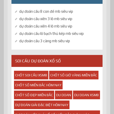
dự đoán cầu 8 con đề mb siêu vip
dự đoán cầu xiên 3 lô mb siêu vip
dự đoán cầu xiên 4 lô mb siêu vip
dự đoán cầu lô bạch thủ kép mb siêu vip
dự đoán cầu 3 càng mb siêu vip
SOI CẦU DỰ ĐOÁN XỔ SỐ
CHỐT SOI CẦU XSMB
CHỐT SỐ GIỜ VÀNG MIỀN BẮC
CHỐT SỐ MIỀN BẮC HÔM NAY
CHỐT SỐ ĐẸP MIỀN BẮC
DU DOAN
DU DOAN XSMB
DỰ ĐOÁN GIẢI ĐẶC BIỆT HÔM NAY