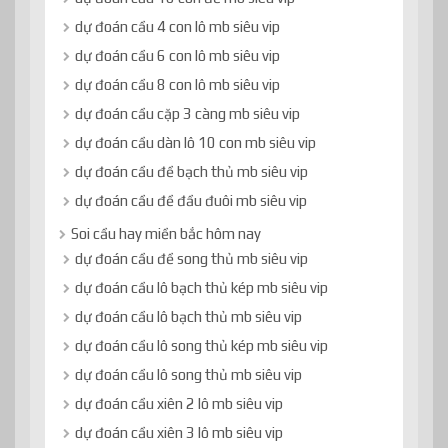
dự đoán cầu 4 con lô mb siêu vip
dự đoán cầu 6 con lô mb siêu vip
dự đoán cầu 8 con lô mb siêu vip
dự đoán cầu cặp 3 càng mb siêu vip
dự đoán cầu dàn lô 10 con mb siêu vip
dự đoán cầu đề bạch thủ mb siêu vip
dự đoán cầu đề đầu đuôi mb siêu vip
Soi cầu hay miền bắc hôm nay
dự đoán cầu đề song thủ mb siêu vip
dự đoán cầu lô bạch thủ kép mb siêu vip
dự đoán cầu lô bạch thủ mb siêu vip
dự đoán cầu lô song thủ kép mb siêu vip
dự đoán cầu lô song thủ mb siêu vip
dự đoán cầu xiên 2 lô mb siêu vip
dự đoán cầu xiên 3 lô mb siêu vip