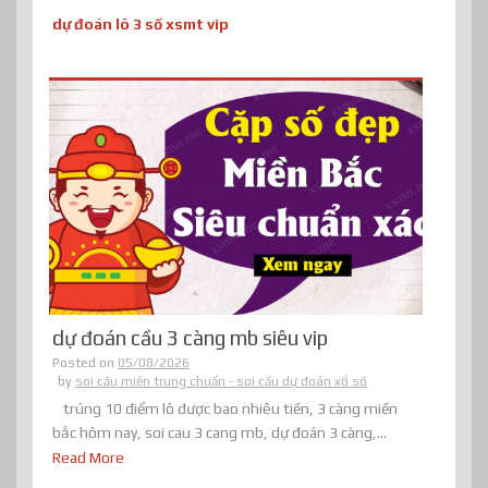
dự đoán lô 3 số xsmt vip
dự đoán cầu 3 càng mb siêu vip
Posted on
05/08/2026
by
soi cầu miền trung chuẩn - soi cầu dự đoán xổ số
trúng 10 điểm lô được bao nhiêu tiền, 3 càng miền
bắc hôm nay, soi cau 3 cang mb, dự đoán 3 càng,...
Read More