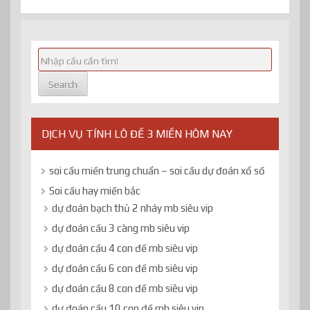
Search
DỊCH VỤ TÍNH LÔ ĐỀ 3 MIỀN HÔM NAY
soi cầu miền trung chuẩn – soi cầu dự đoán xổ số
Soi cầu hay miền bắc
dự đoán bạch thủ 2 nháy mb siêu vip
dự đoán cầu 3 càng mb siêu vip
dự đoán cầu 4 con đề mb siêu vip
dự đoán cầu 6 con đề mb siêu vip
dự đoán cầu 8 con đề mb siêu vip
dự đoán cầu 10 con đề mb siêu vip