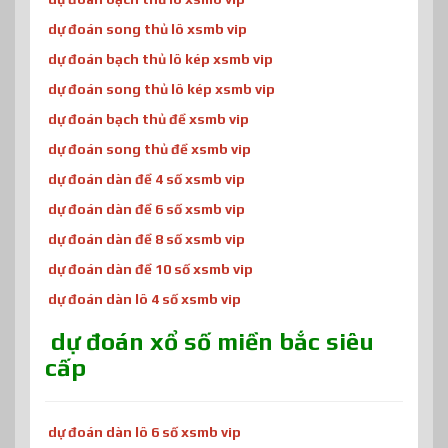
dự đoán song thủ lô xsmb vip
dự đoán bạch thủ lô kép xsmb vip
dự đoán song thủ lô kép xsmb vip
dự đoán bạch thủ đề xsmb vip
dự đoán song thủ đề xsmb vip
dự đoán dàn đề 4 số xsmb vip
dự đoán dàn đề 6 số xsmb vip
dự đoán dàn đề 8 số xsmb vip
dự đoán dàn đề 10 số xsmb vip
dự đoán dàn lô 4 số xsmb vip
dự đoán xổ số miền bắc siêu
cấp
dự đoán dàn lô 6 số xsmb vip