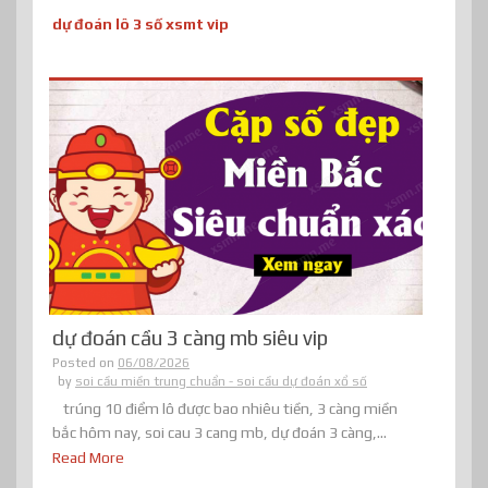
dự đoán lô 3 số xsmt vip
dự đoán cầu 3 càng mb siêu vip
Posted on
06/08/2026
by
soi cầu miền trung chuẩn - soi cầu dự đoán xổ số
trúng 10 điểm lô được bao nhiêu tiền, 3 càng miền
bắc hôm nay, soi cau 3 cang mb, dự đoán 3 càng,...
Read More