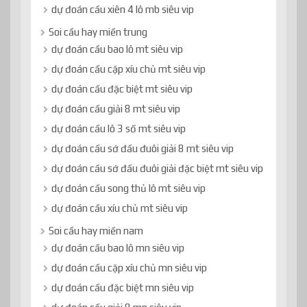
dự đoán cầu xiên 4 lô mb siêu vip
Soi cầu hay miền trung
dự đoán cầu bao lô mt siêu vip
dự đoán cầu cặp xíu chủ mt siêu vip
dự đoán cầu đặc biệt mt siêu vip
dự đoán cầu giải 8 mt siêu vip
dự đoán cầu lô 3 số mt siêu vip
dự đoán cầu sớ đầu đuôi giải 8 mt siêu vip
dự đoán cầu sớ đầu đuôi giải đặc biệt mt siêu vip
dự đoán cầu song thủ lô mt siêu vip
dự đoán cầu xíu chủ mt siêu vip
Soi cầu hay miền nam
dự đoán cầu bao lô mn siêu vip
dự đoán cầu cặp xíu chủ mn siêu vip
dự đoán cầu đặc biệt mn siêu vip