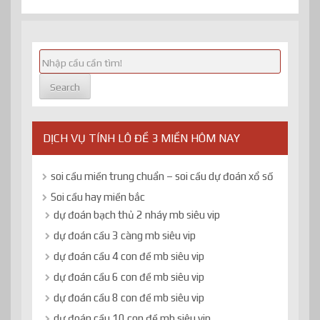
Search
DỊCH VỤ TÍNH LÔ ĐỀ 3 MIỀN HÔM NAY
soi cầu miền trung chuẩn – soi cầu dự đoán xổ số
Soi cầu hay miền bắc
dự đoán bạch thủ 2 nháy mb siêu vip
dự đoán cầu 3 càng mb siêu vip
dự đoán cầu 4 con đề mb siêu vip
dự đoán cầu 6 con đề mb siêu vip
dự đoán cầu 8 con đề mb siêu vip
dự đoán cầu 10 con đề mb siêu vip