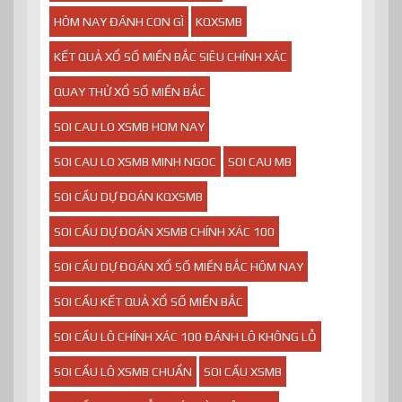
HÔM NAY ĐÁNH CON GÌ
KQXSMB
KẾT QUẢ XỔ SỐ MIỀN BẮC SIÊU CHÍNH XÁC
QUAY THỬ XỔ SỐ MIỀN BẮC
SOI CAU LO XSMB HOM NAY
SOI CAU LO XSMB MINH NGOC
SOI CAU MB
SOI CẦU DỰ ĐOÁN KQXSMB
SOI CẦU DỰ ĐOÁN XSMB CHÍNH XÁC 100
SOI CẦU DỰ ĐOÁN XỔ SỐ MIỀN BẮC HÔM NAY
SOI CẦU KẾT QUẢ XỔ SỐ MIỀN BẮC
SOI CẦU LÔ CHÍNH XÁC 100 ĐÁNH LÔ KHÔNG LỖ
SOI CẦU LÔ XSMB CHUẨN
SOI CẦU XSMB