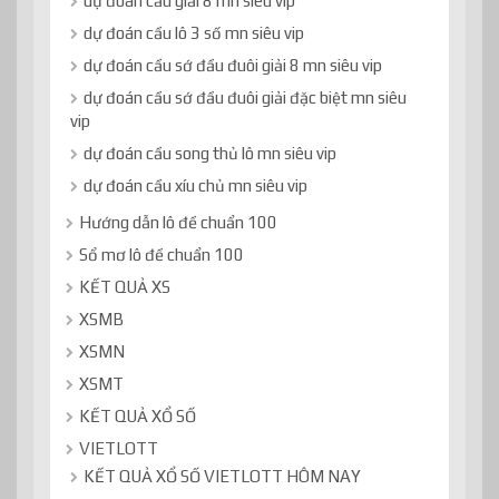
dự đoán cầu giải 8 mn siêu vip
dự đoán cầu lô 3 số mn siêu vip
dự đoán cầu sớ đầu đuôi giải 8 mn siêu vip
dự đoán cầu sớ đầu đuôi giải đặc biệt mn siêu
vip
dự đoán cầu song thủ lô mn siêu vip
dự đoán cầu xíu chủ mn siêu vip
Hướng dẫn lô đề chuẩn 100
Sổ mơ lô đề chuẩn 100
KẾT QUẢ XS
XSMB
XSMN
XSMT
KẾT QUẢ XỔ SỐ
VIETLOTT
KẾT QUẢ XỔ SỐ VIETLOTT HÔM NAY