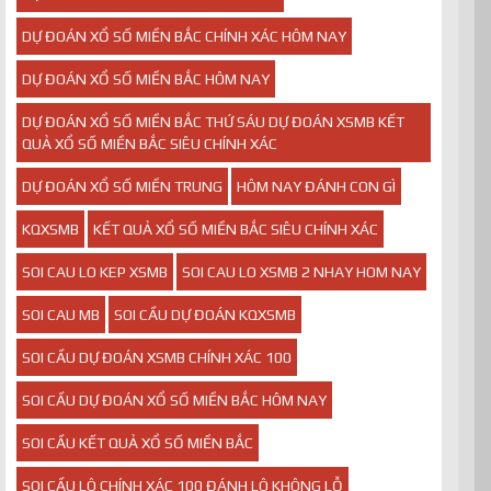
DỰ ĐOÁN XỔ SỐ MIỀN BẮC CHÍNH XÁC HÔM NAY
DỰ ĐOÁN XỔ SỐ MIỀN BẮC HÔM NAY
DỰ ĐOÁN XỔ SỐ MIỀN BẮC THỨ SÁU DỰ ĐOÁN XSMB KẾT
QUẢ XỔ SỐ MIỀN BẮC SIÊU CHÍNH XÁC
DỰ ĐOÁN XỔ SỐ MIỀN TRUNG
HÔM NAY ĐÁNH CON GÌ
KQXSMB
KẾT QUẢ XỔ SỐ MIỀN BẮC SIÊU CHÍNH XÁC
SOI CAU LO KEP XSMB
SOI CAU LO XSMB 2 NHAY HOM NAY
SOI CAU MB
SOI CẦU DỰ ĐOÁN KQXSMB
SOI CẦU DỰ ĐOÁN XSMB CHÍNH XÁC 100
SOI CẦU DỰ ĐOÁN XỔ SỐ MIỀN BẮC HÔM NAY
SOI CẦU KẾT QUẢ XỔ SỐ MIỀN BẮC
SOI CẦU LÔ CHÍNH XÁC 100 ĐÁNH LÔ KHÔNG LỖ