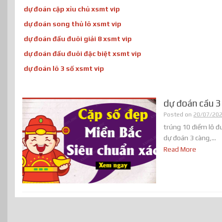
dự đoán cặp xỉu chủ xsmt vip
dự đoán song thủ lô xsmt vip
dự đoán đầu đuôi giải 8 xsmt vip
dự đoán đầu đuôi đặc biệt xsmt vip
dự đoán lô 3 số xsmt vip
dự đoán cầu 3
Posted on
20/07/20
trúng 10 điểm lô đ
dự đoán 3 càng,...
Read More