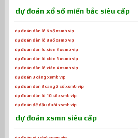
dự đoán xổ số miền bắc siêu cấp
dự đoán dàn lô 6 số xsmb vip
dự đoán dàn lô 8 số xsmb vip
dự đoán dàn lô xiên 2 xsmb vip
dự đoán dàn lô xiên 3 xsmb vip
dự đoán dàn lô xiên 4 xsmb vip
dự đoán 3 càng xsmb vip
dự đoán dàn 3 càng 2 số xsmb vip
dự đoán dàn lô 10 số xsmb vip
dự đoán đề đầu đuôi xsmb vip
dự đoán xsmn siêu cấp
dự đoán xỉu chủ xsmn vip