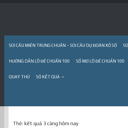
Skip
to
content
SOI CẦU MIỀN TRUNG CHUẨN – SOI CẦU DỰ ĐOÁN XỔ SỐ
SO
HƯỚNG DẪN LÔ ĐỀ CHUẨN 100
SỔ MƠ LÔ ĐỀ CHUẨN 100
QUAY THỬ
SỐ KẾT QUẢ
Thẻ:
kết quả 3 càng hôm nay