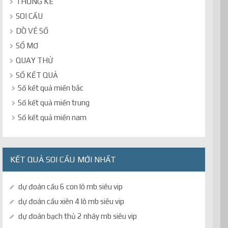
THỐNG KÊ
SOI CẦU
DÒ VÉ SỐ
SỔ MƠ
QUAY THỬ
SỐ KẾT QUẢ
Số kết quả miền bắc
Số kết quả miền trung
Số kết quả miền nam
KẾT QUẢ SOI CẦU MỚI NHẤT
dự đoán cầu 6 con lô mb siêu vip
dự đoán cầu xiên 4 lô mb siêu vip
dự đoán bạch thủ 2 nháy mb siêu vip