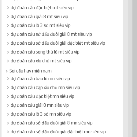
dự đoán cầu đặc biệt mt siêu vip
dự đoán cầu giải 8 mt siêu vip
dự đoán cầu lô 3 số mt siêu vip
dự đoán cầu sớ đầu đuôi giải 8 mt siêu vip
dự đoán cầu sớ đầu đuôi giải đặc biệt mt siêu vip
dự đoán cầu song thủ lô mt siêu vip
dự đoán cầu xíu chủ mt siêu vip
Soi cầu hay miền nam
dự đoán cầu bao lô mn siêu vip
dự đoán cầu cặp xíu chủ mn siêu vip
dự đoán cầu đặc biệt mn siêu vip
dự đoán cầu giải 8 mn siêu vip
dự đoán cầu lô 3 số mn siêu vip
dự đoán cầu sớ đầu đuôi giải 8 mn siêu vip
dự đoán cầu sớ đầu đuôi giải đặc biệt mn siêu vip