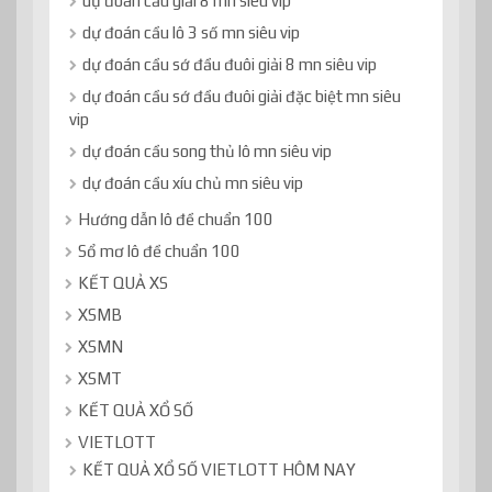
dự đoán cầu giải 8 mn siêu vip
dự đoán cầu lô 3 số mn siêu vip
dự đoán cầu sớ đầu đuôi giải 8 mn siêu vip
dự đoán cầu sớ đầu đuôi giải đặc biệt mn siêu
vip
dự đoán cầu song thủ lô mn siêu vip
dự đoán cầu xíu chủ mn siêu vip
Hướng dẫn lô đề chuẩn 100
Sổ mơ lô đề chuẩn 100
KẾT QUẢ XS
XSMB
XSMN
XSMT
KẾT QUẢ XỔ SỐ
VIETLOTT
KẾT QUẢ XỔ SỐ VIETLOTT HÔM NAY