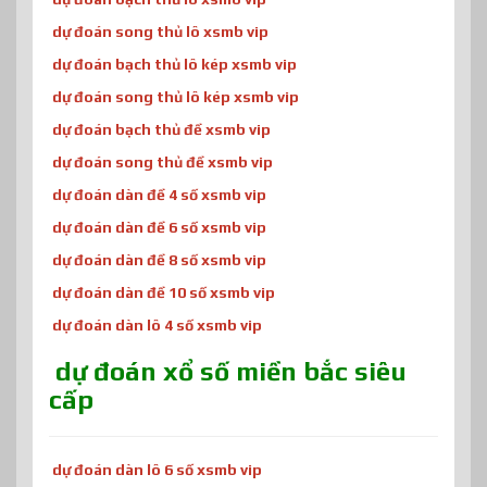
dự đoán song thủ lô xsmb vip
dự đoán bạch thủ lô kép xsmb vip
dự đoán song thủ lô kép xsmb vip
dự đoán bạch thủ đề xsmb vip
dự đoán song thủ đề xsmb vip
dự đoán dàn đề 4 số xsmb vip
dự đoán dàn đề 6 số xsmb vip
dự đoán dàn đề 8 số xsmb vip
dự đoán dàn đề 10 số xsmb vip
dự đoán dàn lô 4 số xsmb vip
dự đoán xổ số miền bắc siêu
cấp
dự đoán dàn lô 6 số xsmb vip