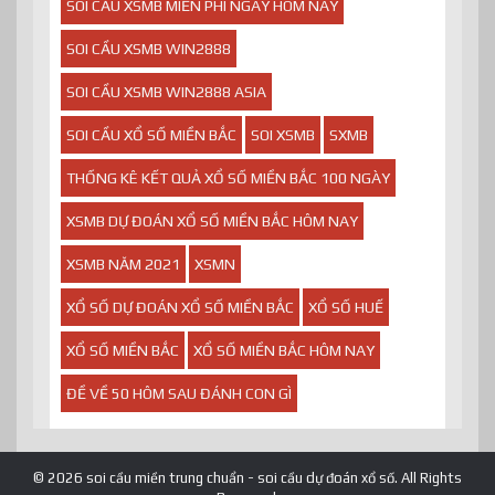
SOI CẦU XSMB MIỄN PHÍ NGÀY HÔM NAY
SOI CẦU XSMB WIN2888
SOI CẦU XSMB WIN2888 ASIA
SOI CẦU XỔ SỐ MIỀN BẮC
SOI XSMB
SXMB
THỐNG KÊ KẾT QUẢ XỔ SỐ MIỀN BẮC 100 NGÀY
XSMB DỰ ĐOÁN XỔ SỐ MIỀN BẮC HÔM NAY
XSMB NĂM 2021
XSMN
XỔ SỐ DỰ ĐOÁN XỔ SỐ MIỀN BẮC
XỔ SỐ HUẾ
XỔ SỐ MIỀN BẮC
XỔ SỐ MIỀN BẮC HÔM NAY
ĐỀ VỀ 50 HÔM SAU ĐÁNH CON GÌ
© 2026 soi cầu miền trung chuẩn - soi cầu dự đoán xổ số. All Rights