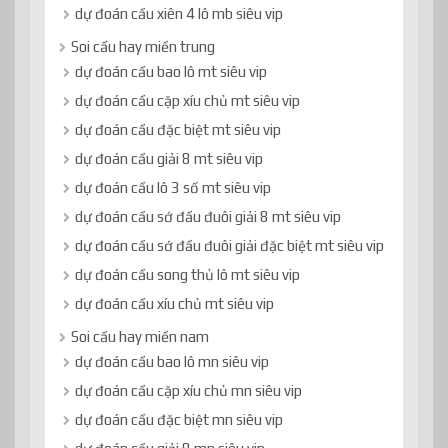
dự đoán cầu xiên 4 lô mb siêu vip
Soi cầu hay miền trung
dự đoán cầu bao lô mt siêu vip
dự đoán cầu cặp xíu chủ mt siêu vip
dự đoán cầu đặc biệt mt siêu vip
dự đoán cầu giải 8 mt siêu vip
dự đoán cầu lô 3 số mt siêu vip
dự đoán cầu sớ đầu đuôi giải 8 mt siêu vip
dự đoán cầu sớ đầu đuôi giải đặc biệt mt siêu vip
dự đoán cầu song thủ lô mt siêu vip
dự đoán cầu xíu chủ mt siêu vip
Soi cầu hay miền nam
dự đoán cầu bao lô mn siêu vip
dự đoán cầu cặp xíu chủ mn siêu vip
dự đoán cầu đặc biệt mn siêu vip