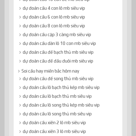
dự đoán cầu 4 con lô mb siêu vip
dự đoán cầu 6 con lô mb siêu vip
dự đoán cầu 8 con lô mb siêu vip
dự đoán cầu cặp 3 càng mb siêu vip
dự đoán cầu dàn lô 10 con mb siêu vip
dự đoán cầu đề bạch thủ mb siêu vip
dự đoán cầu đề đầu đuôi mb siêu vip
Soi cầu hay miền bắc hôm nay
dự đoán cầu đề song thủ mb siêu vip
dự đoán cầu lô bạch thủ kép mb siêu vip
dự đoán cầu lô bạch thủ mb siêu vip
dự đoán cầu lô song thủ kép mb siêu vip
dự đoán cầu lô song thủ mb siêu vip
dự đoán cầu xiên 2 lô mb siêu vip
dự đoán cầu xiên 3 lô mb siêu vip