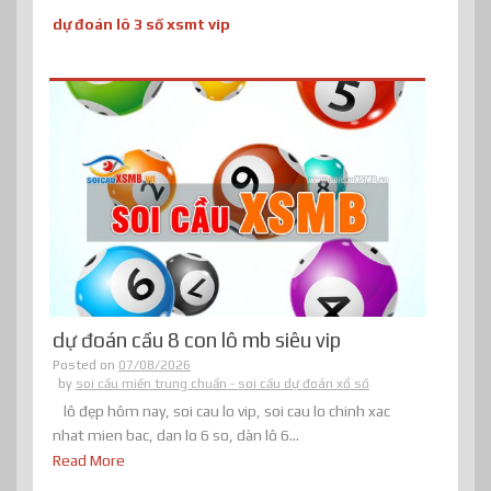
dự đoán lô 3 số xsmt vip
dự đoán cầu 8 con lô mb siêu vip
Posted on
07/08/2026
by
soi cầu miền trung chuẩn - soi cầu dự đoán xổ số
lô đẹp hôm nay, soi cau lo vip, soi cau lo chinh xac
nhat mien bac, dan lo 6 so, dàn lô 6...
Read More