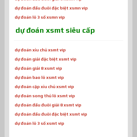
dự đoán đầu đuôi đặc biệt xsmn vip
dự đoán lô 3 số xsmn vip
dự đoán xsmt siêu cấp
dự đoán xỉu chủ xsmt vip
dự đoán giải đặc biệt xsmt vip
dự đoán giải 8 xsmt vip
dự đoán bao lô xsmt vip
dự đoán cặp xỉu chủ xsmt vip
dự đoán song thủ lô xsmt vip
dự đoán đầu đuôi giải 8 xsmt vip
dự đoán đầu đuôi đặc biệt xsmt vip
dự đoán lô 3 số xsmt vip