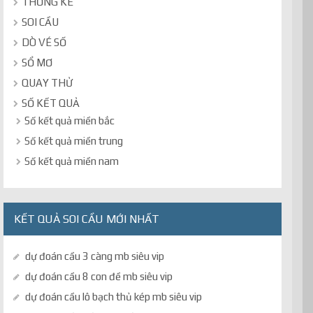
THỐNG KÊ
SOI CẦU
DÒ VÉ SỐ
SỔ MƠ
QUAY THỬ
SỐ KẾT QUẢ
Số kết quả miền bắc
Số kết quả miền trung
Số kết quả miền nam
KẾT QUẢ SOI CẦU MỚI NHẤT
dự đoán cầu 3 càng mb siêu vip
dự đoán cầu 8 con đề mb siêu vip
dự đoán cầu lô bạch thủ kép mb siêu vip