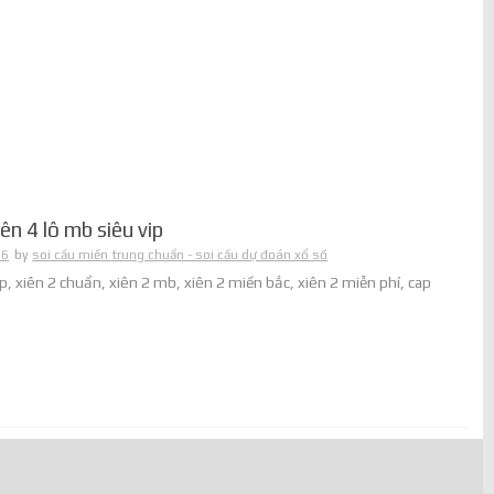
ên 4 lô mb siêu vip
26
by
soi cầu miền trung chuẩn - soi cầu dự đoán xổ số
ip, xiên 2 chuẩn, xiên 2 mb, xiên 2 miền bắc, xiên 2 miễn phí, cap