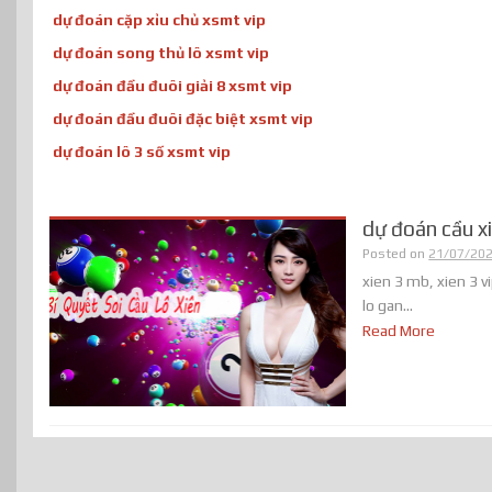
dự đoán cặp xỉu chủ xsmt vip
dự đoán song thủ lô xsmt vip
dự đoán đầu đuôi giải 8 xsmt vip
dự đoán đầu đuôi đặc biệt xsmt vip
dự đoán lô 3 số xsmt vip
dự đoán cầu xi
Posted on
21/07/20
xien 3 mb, xien 3 v
lo gan...
Read More