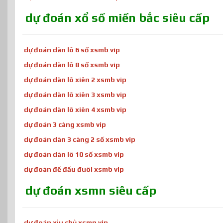
dự đoán xổ số miền bắc siêu cấp
dự đoán dàn lô 6 số xsmb vip
dự đoán dàn lô 8 số xsmb vip
dự đoán dàn lô xiên 2 xsmb vip
dự đoán dàn lô xiên 3 xsmb vip
dự đoán dàn lô xiên 4 xsmb vip
dự đoán 3 càng xsmb vip
dự đoán dàn 3 càng 2 số xsmb vip
dự đoán dàn lô 10 số xsmb vip
dự đoán đề đầu đuôi xsmb vip
dự đoán xsmn siêu cấp
dự đoán xỉu chủ xsmn vip