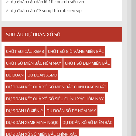
dự đoán cầu dàn lô 10 con mb siêu vip
dự đoán cầu đề song thủ mb siêu vip
SOI CẦU DỰ ĐOÁN XỔ SỐ
CHỐT SOI CẦU XSMB
CHỐT SỐ GIỜ VÀNG MIỀN BẮC
CHỐT SỐ MIỀN BẮC HÔM NAY
CHỐT SỐ ĐẸP MIỀN BẮC
DU DOAN
DU DOAN XSMB
DỰ ĐOÁN KẾT QUẢ XỔ SỐ MIỀN BẮC CHÍNH XÁC NHẤT
DỰ ĐOÁN KẾT QUẢ XỔ SỐ SIÊU CHÍNH XÁC HÔM NAY
DỰ ĐOÁN LÔ XIÊN 2
DỰ ĐOÁN SỐ DE HÔM NAY
DỰ ĐOÁN XSMB MINH NGỌC
DỰ ĐOÁN XỔ SỐ MIỀN BẮC
DỰ ĐOÁN XỔ SỐ MIỀN BẮC CHÍNH XÁC