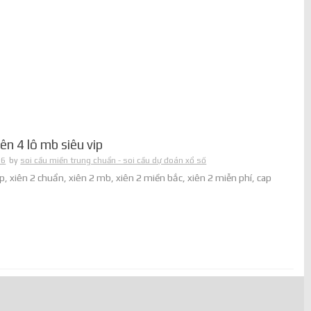
ên 4 lô mb siêu vip
26
by
soi cầu miền trung chuẩn - soi cầu dự đoán xổ số
ip, xiên 2 chuẩn, xiên 2 mb, xiên 2 miền bắc, xiên 2 miễn phí, cap