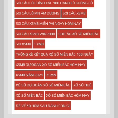
SOI CẦU LÔ CHÍNH XÁC 100 ĐÁNH LÔ KHÔNG LỖ
SOI CẦU LÔ MN ÂM DƯƠNG
SOI CẦU XSMB
SOI CẦU XSMB MIỄN PHÍ NGÀY HÔM NAY
SOI CẦU XSMB WIN2888
SOI CẦU XỔ SỐ MIỀN BẮC
SOI XSMB
SXMB
THỐNG KÊ KẾT QUẢ XỔ SỐ MIỀN BẮC 100 NGÀY
XSMB DỰ ĐOÁN XỔ SỐ MIỀN BẮC HÔM NAY
XSMB NĂM 2021
XSMN
XỔ SỐ DỰ ĐOÁN XỔ SỐ MIỀN BẮC
XỔ SỐ HUẾ
XỔ SỐ MIỀN BẮC
XỔ SỐ MIỀN BẮC HÔM NAY
ĐỀ VỀ 50 HÔM SAU ĐÁNH CON GÌ