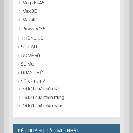
Mega 6×45
Max 3D
Max 4D
Power 6/55
THỐNG KÊ
SOI CẦU
DÒ VÉ SỐ
SỔ MƠ
QUAY THỬ
SỐ KẾT QUẢ
Số kết quả miền bắc
Số kết quả miền trung
Số kết quả miền nam
KẾT QUẢ SOI CẦU MỚI NHẤT