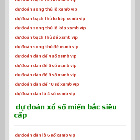
dự đoán song thủ lô xsmb vip
dự đoán bạch thủ lô kép xsmb vip
dự đoán song thủ lô kép xsmb vip
dự đoán bạch thủ đề xsmb vip
dự đoán song thủ đề xsmb vip
dự đoán dàn đề 4 số xsmb vip
dự đoán dàn đề 6 số xsmb vip
dự đoán dàn đề 8 số xsmb vip
dự đoán dàn đề 10 số xsmb vip
dự đoán dàn lô 4 số xsmb vip
dự đoán xổ số miền bắc siêu
cấp
dự đoán dàn lô 6 số xsmb vip