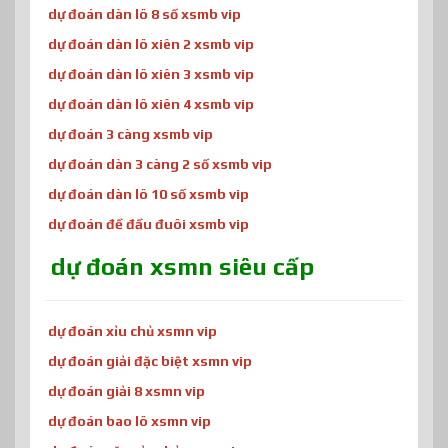
dự đoán dàn lô 8 số xsmb vip
dự đoán dàn lô xiên 2 xsmb vip
dự đoán dàn lô xiên 3 xsmb vip
dự đoán dàn lô xiên 4 xsmb vip
dự đoán 3 càng xsmb vip
dự đoán dàn 3 càng 2 số xsmb vip
dự đoán dàn lô 10 số xsmb vip
dự đoán đề đầu đuôi xsmb vip
dự đoán xsmn siêu cấp
dự đoán xỉu chủ xsmn vip
dự đoán giải đặc biệt xsmn vip
dự đoán giải 8 xsmn vip
dự đoán bao lô xsmn vip