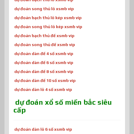
dự đoán song thủ lô xsmb vip
dự đoán bạch thủ lô kép xsmb vip
dự đoán song thủ lô kép xsmb vip
dự đoán bạch thủ đề xsmb vip
dự đoán song thủ đề xsmb vip
dự đoán dàn đề 4 số xsmb vip
dự đoán dàn đề 6 số xsmb vip
dự đoán dàn đề 8 số xsmb vip
dự đoán dàn đề 10 số xsmb vip
dự đoán dàn lô 4 số xsmb vip
dự đoán xổ số miền bắc siêu
cấp
dự đoán dàn lô 6 số xsmb vip