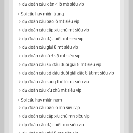
dự đoán cầu xiên 4 lô mb siêu vip
Soi cầu hay miền trung
dự đoán cầu bao lô mt siêu vip
dự đoán cầu cặp xíu chủ mt siêu vip
dự đoán cầu đặc biệt mt siêu vip
dự đoán cầu giải 8 mt siêu vip
dự đoán cầu lô 3 số mt siêu vip
dự đoán cầu sớ đầu đuôi giải 8 mt siêu vip
dự đoán cầu sớ đầu đuôi giải đặc biệt mt siêu vip
dự đoán cầu song thủ lô mt siêu vip
dự đoán cầu xíu chủ mt siêu vip
Soi cầu hay miền nam
dự đoán cầu bao lô mn siêu vip
dự đoán cầu cặp xíu chủ mn siêu vip
dự đoán cầu đặc biệt mn siêu vip