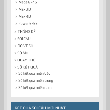
Mega 6×45
Max 3D
Max 4D
Power 6/55
THỐNG KÊ
SOI CẦU
DÒ VÉ SỐ
SỔ MƠ
QUAY THỬ
SỐ KẾT QUẢ
Số kết quả miền bắc
Số kết quả miền trung
Số kết quả miền nam
KẾT QUẢ SOI CẦU MỚI NHẤT