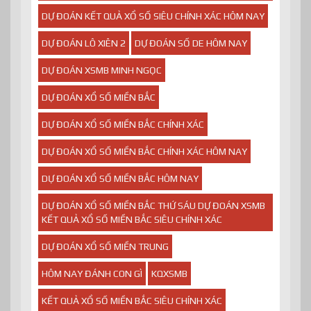
DỰ ĐOÁN KẾT QUẢ XỔ SỐ SIÊU CHÍNH XÁC HÔM NAY
DỰ ĐOÁN LÔ XIÊN 2
DỰ ĐOÁN SỐ DE HÔM NAY
DỰ ĐOÁN XSMB MINH NGỌC
DỰ ĐOÁN XỔ SỐ MIỀN BẮC
DỰ ĐOÁN XỔ SỐ MIỀN BẮC CHÍNH XÁC
DỰ ĐOÁN XỔ SỐ MIỀN BẮC CHÍNH XÁC HÔM NAY
DỰ ĐOÁN XỔ SỐ MIỀN BẮC HÔM NAY
DỰ ĐOÁN XỔ SỐ MIỀN BẮC THỨ SÁU DỰ ĐOÁN XSMB
KẾT QUẢ XỔ SỐ MIỀN BẮC SIÊU CHÍNH XÁC
DỰ ĐOÁN XỔ SỐ MIỀN TRUNG
HÔM NAY ĐÁNH CON GÌ
KQXSMB
KẾT QUẢ XỔ SỐ MIỀN BẮC SIÊU CHÍNH XÁC