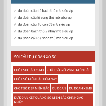
dự đoán cầu đề bạch thủ mb siêu vip
dự đoán cầu lô song thủ mb siêu vip
dự đoán cầu 10 con đề mb siêu vip
dự đoán bạch thủ 2 nháy mb siêu vip
dự đoán cầu đề song thủ mb siêu vip
SOI CẦU DỰ ĐOÁN XỔ SỐ
CHỐT SOI CẦU XSMB
CHỐT SỐ GIỜ VÀNG MIỀN BẮC
CHỐT SỐ MIỀN BẮC HÔM NAY
CHỐT SỐ ĐẸP MIỀN BẮC
DU DOAN
DU DOAN XSMB
DỰ ĐOÁN KẾT QUẢ XỔ SỐ MIỀN BẮC CHÍNH XÁC
NHẤT