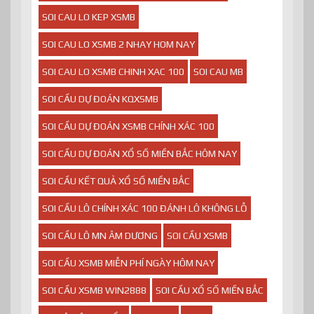
SOI CAU LO KEP XSMB
SOI CAU LO XSMB 2 NHAY HOM NAY
SOI CAU LO XSMB CHINH XAC 100
SOI CAU MB
SOI CẦU DỰ ĐOÁN KQXSMB
SOI CẦU DỰ ĐOÁN XSMB CHÍNH XÁC 100
SOI CẦU DỰ ĐOÁN XỔ SỐ MIỀN BẮC HÔM NAY
SOI CẦU KẾT QUẢ XỔ SỐ MIỀN BẮC
SOI CẦU LÔ CHÍNH XÁC 100 ĐÁNH LÔ KHÔNG LỖ
SOI CẦU LÔ MN ÂM DƯƠNG
SOI CẦU XSMB
SOI CẦU XSMB MIỄN PHÍ NGÀY HÔM NAY
SOI CẦU XSMB WIN2888
SOI CẦU XỔ SỐ MIỀN BẮC