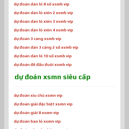
dự đoán dàn lô 8 số xsmb vip
dự đoán dàn lô xiên 2 xsmb vip
dự đoán dàn lô xiên 3 xsmb vip
dự đoán dàn lô xiên 4 xsmb vip
dự đoán 3 càng xsmb vip
dự đoán dàn 3 càng 2 số xsmb vip
dự đoán dàn lô 10 số xsmb vip
dự đoán đề đầu đuôi xsmb vip
dự đoán xsmn siêu cấp
dự đoán xỉu chủ xsmn vip
dự đoán giải đặc biệt xsmn vip
dự đoán giải 8 xsmn vip
dự đoán bao lô xsmn vip