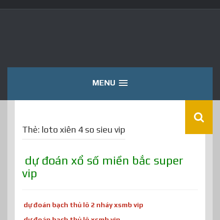
Skip
to
content
MENU
Thẻ:
loto xiên 4 so sieu vip
dự đoán xổ số miền bắc super
vip
dự đoán bạch thủ lô 2 nháy xsmb vip
dự đoán bạch thủ lô xsmb vip