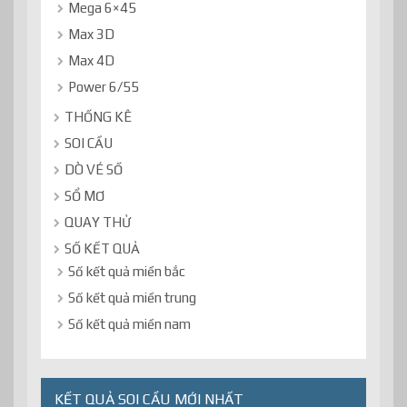
Mega 6×45
Max 3D
Max 4D
Power 6/55
THỐNG KÊ
SOI CẦU
DÒ VÉ SỐ
SỔ MƠ
QUAY THỬ
SỐ KẾT QUẢ
Số kết quả miền bắc
Số kết quả miền trung
Số kết quả miền nam
KẾT QUẢ SOI CẦU MỚI NHẤT