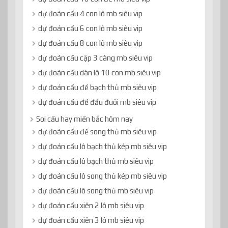
dự đoán cầu 4 con lô mb siêu vip
dự đoán cầu 6 con lô mb siêu vip
dự đoán cầu 8 con lô mb siêu vip
dự đoán cầu cặp 3 càng mb siêu vip
dự đoán cầu dàn lô 10 con mb siêu vip
dự đoán cầu đề bạch thủ mb siêu vip
dự đoán cầu đề đầu đuôi mb siêu vip
Soi cầu hay miền bắc hôm nay
dự đoán cầu đề song thủ mb siêu vip
dự đoán cầu lô bạch thủ kép mb siêu vip
dự đoán cầu lô bạch thủ mb siêu vip
dự đoán cầu lô song thủ kép mb siêu vip
dự đoán cầu lô song thủ mb siêu vip
dự đoán cầu xiên 2 lô mb siêu vip
dự đoán cầu xiên 3 lô mb siêu vip