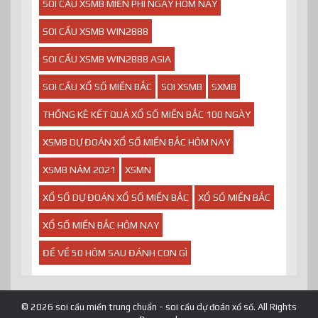
SOI CẦU XSMB MIỄN PHÍ NGÀY HÔM NAY
SOI CẦU XSMB WIN2888
SOI CẦU XSMB WIN2888 ASIA
SOI CẦU XỔ SỐ MIỀN BẮC
SOI XSMB
SXMB
THỐNG KÊ KẾT QUẢ XỔ SỐ MIỀN BẮC 100 NGÀY
XSMB DỰ ĐOÁN XỔ SỐ MIỀN BẮC HÔM NAY
XSMB NĂM 2021
XSMN
XỔ SỐ DỰ ĐOÁN XỔ SỐ MIỀN BẮC
XỔ SỐ MIỀN BẮC
XỔ SỐ MIỀN BẮC HÔM NAY
ĐỀ VỀ 50 HÔM SAU ĐÁNH CON GÌ
© 2026 soi cầu miền trung chuẩn - soi cầu dự đoán xổ số. All Rights