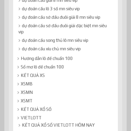
dự đoán cầu giải 8 mn siêu vip
dự đoán cầu lô 3 số mn siêu vip
dự đoán cầu sớ đầu đuôi giải 8 mn siêu vip
dự đoán cầu sớ đầu đuôi giải đặc biệt mn siêu
vip
dự đoán cầu song thủ lô mn siêu vip
dự đoán cầu xíu chủ mn siêu vip
Hướng dẫn lô đề chuẩn 100
Sổ mơ lô đề chuẩn 100
KẾT QUẢ XS
XSMB
XSMN
XSMT
KẾT QUẢ XỔ SỐ
VIETLOTT
KẾT QUẢ XỔ SỐ VIETLOTT HÔM NAY