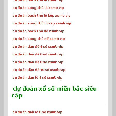
dự đoán song thủ lô xsmb vip
dự đoán bạch thủ lô kép xsmb vip
dự đoán song thủ lô kép xsmb vip
dự đoán bạch thủ đề xsmb vip
dự đoán song thủ đề xsmb vip
dự đoán dàn đề 4 số xsmb vip
dự đoán dàn đề 6 số xsmb vip
dự đoán dàn đề 8 số xsmb vip
dự đoán dàn đề 10 số xsmb vip
dự đoán dàn lô 4 số xsmb vip
dự đoán xổ số miền bắc siêu
cấp
dự đoán dàn lô 6 số xsmb vip