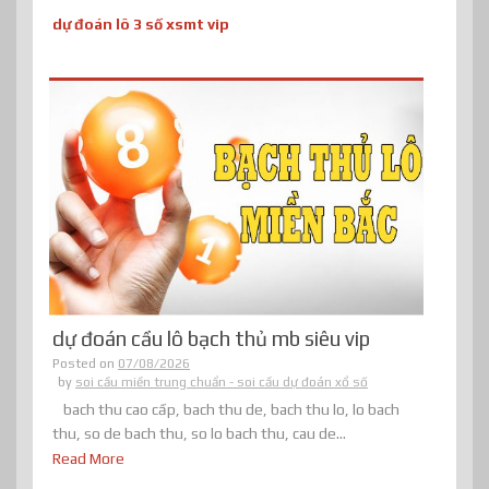
dự đoán lô 3 số xsmt vip
dự đoán cầu lô bạch thủ mb siêu vip
Posted on
07/08/2026
by
soi cầu miền trung chuẩn - soi cầu dự đoán xổ số
bach thu cao cấp, bach thu de, bach thu lo, lo bach
thu, so de bach thu, so lo bach thu, cau de...
Read More