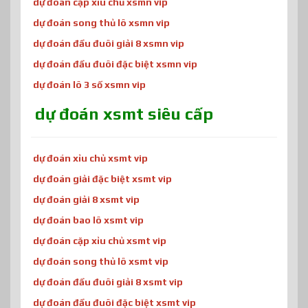
dự đoán cặp xỉu chủ xsmn vip
dự đoán song thủ lô xsmn vip
dự đoán đầu đuôi giải 8 xsmn vip
dự đoán đầu đuôi đặc biệt xsmn vip
dự đoán lô 3 số xsmn vip
dự đoán xsmt siêu cấp
dự đoán xỉu chủ xsmt vip
dự đoán giải đặc biệt xsmt vip
dự đoán giải 8 xsmt vip
dự đoán bao lô xsmt vip
dự đoán cặp xỉu chủ xsmt vip
dự đoán song thủ lô xsmt vip
dự đoán đầu đuôi giải 8 xsmt vip
dự đoán đầu đuôi đặc biệt xsmt vip