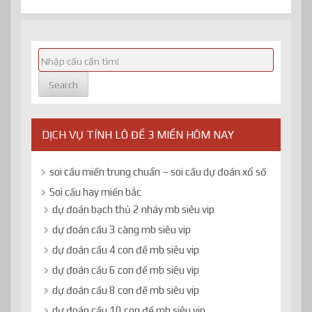
Search
DỊCH VỤ TÍNH LÔ ĐỀ 3 MIỀN HÔM NAY
soi cầu miền trung chuẩn – soi cầu dự đoán xổ số
Soi cầu hay miền bắc
dự đoán bạch thủ 2 nháy mb siêu vip
dự đoán cầu 3 càng mb siêu vip
dự đoán cầu 4 con đề mb siêu vip
dự đoán cầu 6 con đề mb siêu vip
dự đoán cầu 8 con đề mb siêu vip
dự đoán cầu 10 con đề mb siêu vip