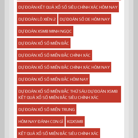
DỰ ĐOÁN KẾT QUẢ XỔ SỐ SIÊU CHÍNH XÁC HÔM NAY
DỰ ĐOÁN LÔ XIÊN 2
DỰ ĐOÁN SỐ DE HÔM NAY
DỰ ĐOÁN XSMB MINH NGỌC
DỰ ĐOÁN XỔ SỐ MIỀN BẮC
DỰ ĐOÁN XỔ SỐ MIỀN BẮC CHÍNH XÁC
DỰ ĐOÁN XỔ SỐ MIỀN BẮC CHÍNH XÁC HÔM NAY
DỰ ĐOÁN XỔ SỐ MIỀN BẮC HÔM NAY
DỰ ĐOÁN XỔ SỐ MIỀN BẮC THỨ SÁU DỰ ĐOÁN XSMB
KẾT QUẢ XỔ SỐ MIỀN BẮC SIÊU CHÍNH XÁC
DỰ ĐOÁN XỔ SỐ MIỀN TRUNG
HÔM NAY ĐÁNH CON GÌ
KQXSMB
KẾT QUẢ XỔ SỐ MIỀN BẮC SIÊU CHÍNH XÁC