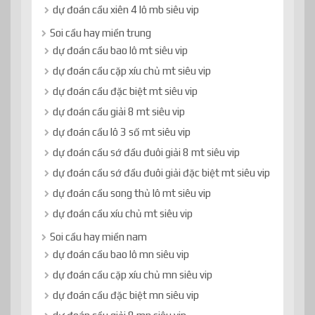
dự đoán cầu xiên 4 lô mb siêu vip
Soi cầu hay miền trung
dự đoán cầu bao lô mt siêu vip
dự đoán cầu cặp xíu chủ mt siêu vip
dự đoán cầu đặc biệt mt siêu vip
dự đoán cầu giải 8 mt siêu vip
dự đoán cầu lô 3 số mt siêu vip
dự đoán cầu sớ đầu đuôi giải 8 mt siêu vip
dự đoán cầu sớ đầu đuôi giải đặc biệt mt siêu vip
dự đoán cầu song thủ lô mt siêu vip
dự đoán cầu xíu chủ mt siêu vip
Soi cầu hay miền nam
dự đoán cầu bao lô mn siêu vip
dự đoán cầu cặp xíu chủ mn siêu vip
dự đoán cầu đặc biệt mn siêu vip