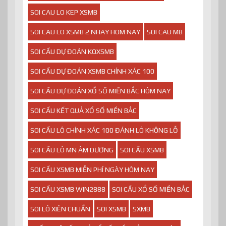
SOI CAU LO KEP XSMB
SOI CAU LO XSMB 2 NHAY HOM NAY
SOI CAU MB
SOI CẦU DỰ ĐOÁN KQXSMB
SOI CẦU DỰ ĐOÁN XSMB CHÍNH XÁC 100
SOI CẦU DỰ ĐOÁN XỔ SỐ MIỀN BẮC HÔM NAY
SOI CẦU KẾT QUẢ XỔ SỐ MIỀN BẮC
SOI CẦU LÔ CHÍNH XÁC 100 ĐÁNH LÔ KHÔNG LỖ
SOI CẦU LÔ MN ÂM DƯƠNG
SOI CẦU XSMB
SOI CẦU XSMB MIỄN PHÍ NGÀY HÔM NAY
SOI CẦU XSMB WIN2888
SOI CẦU XỔ SỐ MIỀN BẮC
SOI LÔ XIÊN CHUẨN
SOI XSMB
SXMB